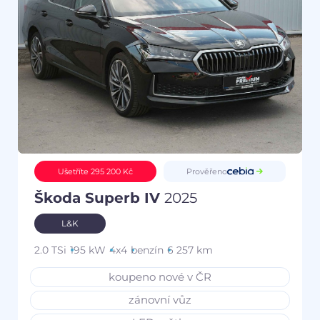
Prověřeno
Ušetříte 295 200 Kč
Škoda Superb IV
2025
L&K
2.0 TSi
195 kW
4x4
benzín
6 257 km
koupeno nové v ČR
zánovní vůz