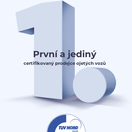
První a jediný
certifikovaný prodejce ojetých vozů