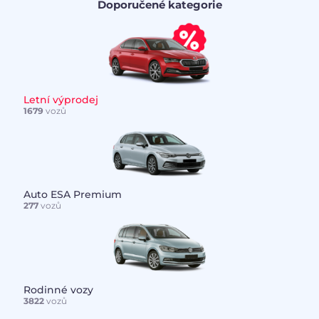
Doporučené kategorie
Letní výprodej
1679
vozů
Auto ESA Premium
277
vozů
Rodinné vozy
3822
vozů