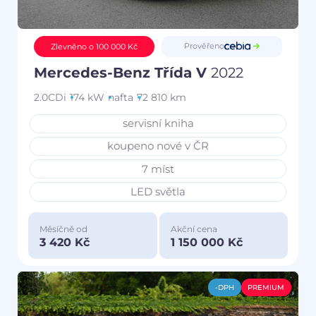
Prověřeno
Zlevněno o 100 000 Kč
Mercedes-Benz Třída V
2022
2.0CDi
174 kW
nafta
72 810 km
servisní kniha
koupeno nové v ČR
7 míst
LED světla
Měsíčně od
Akční cena
3 420 Kč
1 150 000 Kč
-DPH
PREMIUM