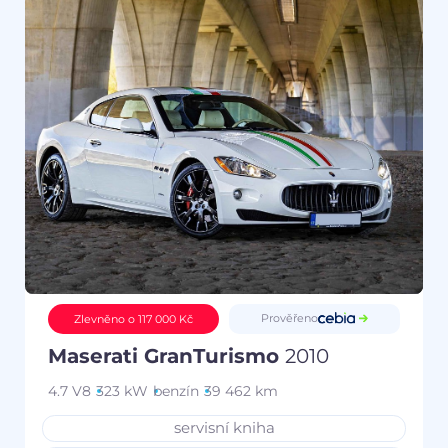
Prověřeno
Zlevněno o 117 000 Kč
Maserati GranTurismo
2010
4.7 V8
323 kW
benzín
39 462 km
servisní kniha