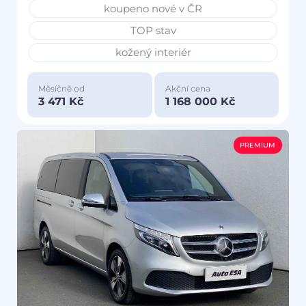
koupeno nové v ČR
TOP stav
kožený interiér
Měsíčně od
Akční cena
3 471 Kč
1 168 000 Kč
PREMIUM