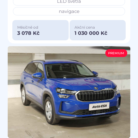
LED světla
navigace
Měsíčně od
Akční cena
3 078 Kč
1 030 000 Kč
PREMIUM