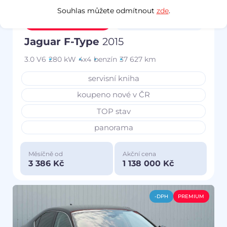
Souhlas můžete odmítnout
zde
.
Prověřeno
Zlevněno o 111 000 Kč
Jaguar F-Type
2015
3.0 V6
280 kW
4x4
benzín
37 627 km
servisní kniha
koupeno nové v ČR
TOP stav
panorama
Měsíčně od
Akční cena
3 386 Kč
1 138 000 Kč
-DPH
PREMIUM