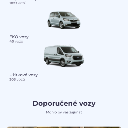
1023
vozů
EKO vozy
40
vozů
Užitkové vozy
303
vozů
Doporučené vozy
Mohlo by vás zajímat