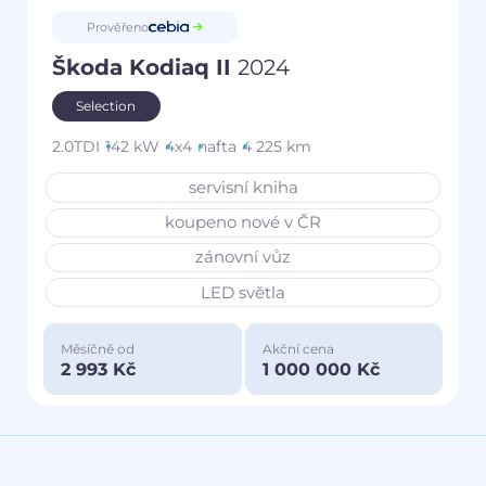
Prověřeno
Škoda Kodiaq II
2024
Selection
2.0TDI
142 kW
4x4
nafta
4 225 km
servisní kniha
koupeno nové v ČR
zánovní vůz
LED světla
Měsíčně od
Akční cena
2 993 Kč
1 000 000 Kč