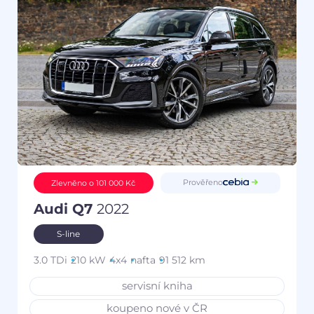
Prověřeno
Zlevněno o 101 000 Kč
Audi Q7
2022
S-line
3.0 TDi
210 kW
4x4
nafta
91 512 km
servisní kniha
koupeno nové v ČR