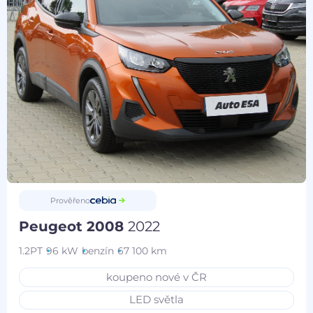
Prověřeno
Peugeot 2008
2022
1.2PT
96 kW
benzín
67 100 km
koupeno nové v ČR
LED světla