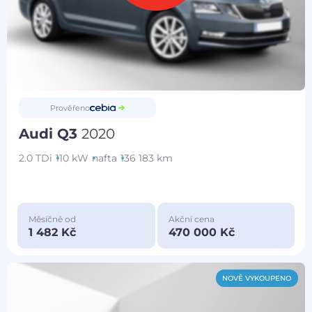
Prověřeno
Audi Q3
2020
2.0 TDi
110 kW
nafta
136 183 km
Měsíčně od
Akční cena
1 482 Kč
470 000 Kč
NOVĚ VYKOUPENO