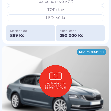
koupeno nové v ČR
TOP stav
LED světla
Měsíčně od
Akční cena
859 Kč
290 000 Kč
NOVĚ VYKOUPENO