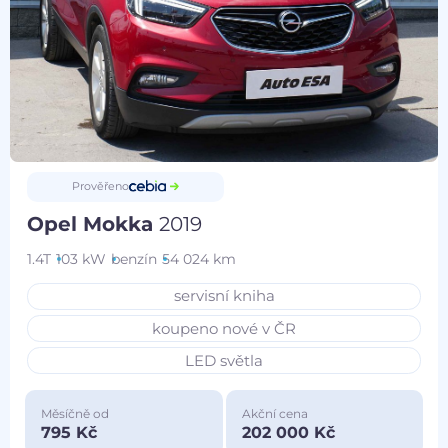
Prověřeno
Opel Mokka
2019
1.4T
103 kW
benzín
54 024 km
servisní kniha
koupeno nové v ČR
LED světla
Měsíčně od
Akční cena
795 Kč
202 000 Kč