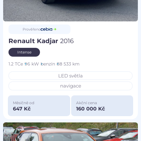
Prověřeno
Renault Kadjar
2016
Intense
1.2 TCe
96 kW
benzín
88 533 km
LED světla
navigace
Měsíčně od
Akční cena
647 Kč
160 000 Kč