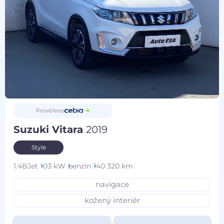
Prověřeno
Suzuki Vitara
2019
Style
1.4BJet
103 kW
benzín
140 320 km
navigace
kožený interiér