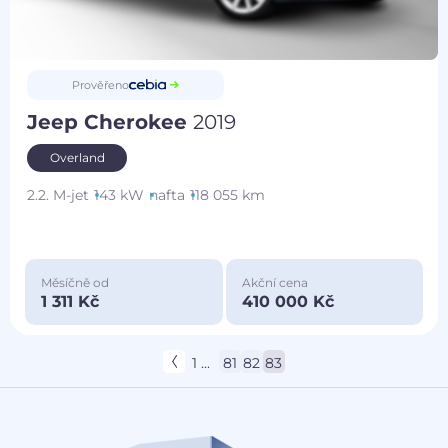
Prověřeno
Jeep Cherokee
2019
Overland
2.2. M-jet
143 kW
nafta
118 055 km
Měsíčně od
Akční cena
1 311 Kč
410 000 Kč
1 ...
81
82
83