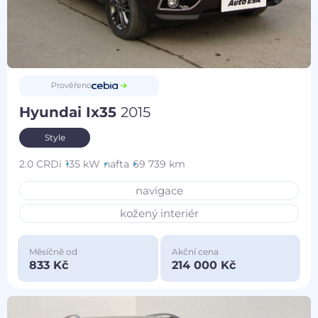
Prověřeno
Hyundai Ix35
2015
Style
2.0 CRDi
135 kW
nafta
69 739 km
navigace
kožený interiér
Měsíčně od
Akční cena
833 Kč
214 000 Kč