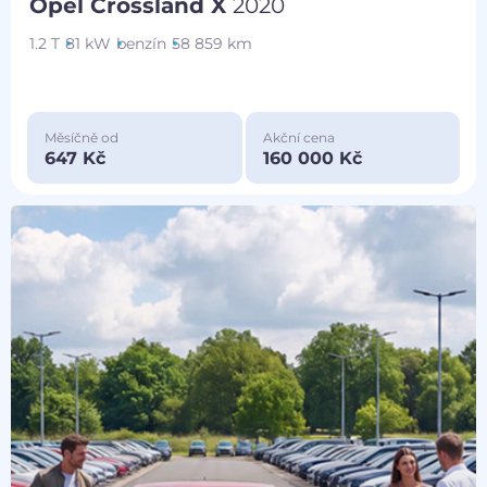
Opel Crossland X
2020
1.2 T
81 kW
benzín
58 859 km
Měsíčně od
Akční cena
647 Kč
160 000 Kč