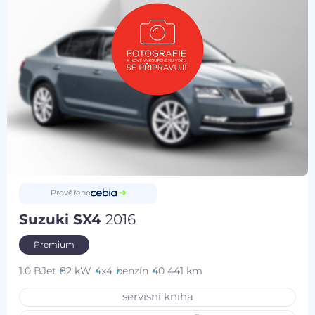
Prověřeno
Suzuki SX4
2016
Premium
1.0 BJet
82 kW
4x4
benzín
40 441 km
servisní kniha