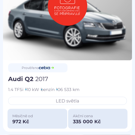
Prověřeno
Audi Q2
2017
1.4 TFSi
110 kW
benzín
106 533 km
LED světla
Měsíčně od
Akční cena
972 Kč
335 000 Kč