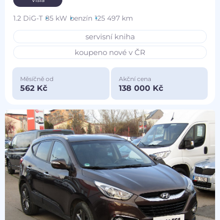
1.2 DiG-T
85 kW
benzín
125 497 km
servisní kniha
koupeno nové v ČR
Měsíčně od
Akční cena
562 Kč
138 000 Kč