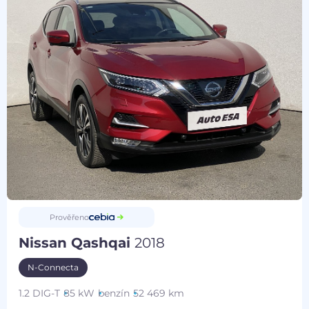
Prověřeno
Nissan Qashqai
2018
N-Connecta
1.2 DIG-T
85 kW
benzín
52 469 km