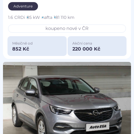
Adventure
1.6 CRDi
85 kW
nafta
181 110 km
koupeno nové v ČR
Měsíčně od
Akční cena
852 Kč
220 000 Kč