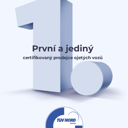
První a jediný
certifikovaný prodejce ojetých vozů