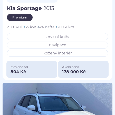
Kia Sportage
2013
Premium
2.0 CRDi
135 kW
4x4
nafta
131 061 km
servisní kniha
navigace
kožený interiér
Měsíčně od
Akční cena
804 Kč
178 000 Kč