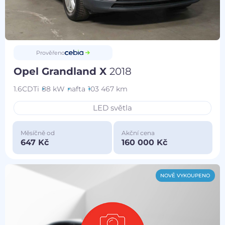
Prověřeno
Opel Grandland X
2018
1.6CDTi
88 kW
nafta
103 467 km
LED světla
Měsíčně od
Akční cena
647 Kč
160 000 Kč
NOVĚ VYKOUPENO