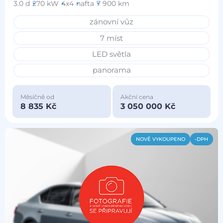
3.0 d
270 kW
4x4
nafta
7 900 km
zánovní vůz
7 míst
LED světla
panorama
Měsíčně od
Akční cena
8 835 Kč
3 050 000 Kč
NOVĚ VYKOUPENO
-DPH