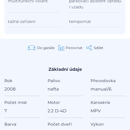
multifunkční volant
parkovací asistent vpředu
i vzadu
tažné zařízení
tempomat
Do garáže
Porovnat
Sdílet
Základní údaje
Rok
Palivo
Převodovka
2008
nafta
manual/6
Počet míst
Motor
Karosérie
7
2.2 D-4D
MPV
Barva
Počet dveří
Výkon