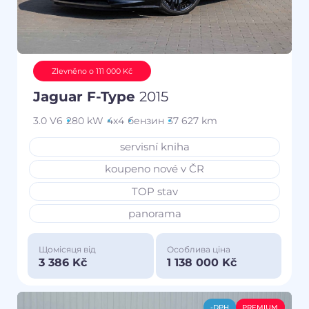
Zlevněno o 111 000 Kč
Jaguar F-Type
2015
3.0 V6
280 kW
4x4
бензин
37 627 km
servisní kniha
koupeno nové v ČR
TOP stav
panorama
Щомісяця від
Особлива ціна
3 386 Kč
1 138 000 Kč
-DPH
PREMIUM