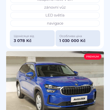
zánovní vůz
LED světla
navigace
Щомісяця від
Особлива ціна
3 078 Kč
1 030 000 Kč
PREMIUM