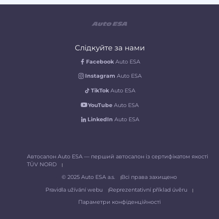
Слідкуйте за нами
Facebook
Auto ESA
Instagram
Auto ESA
TikTok
Auto ESA
YouTube
Auto ESA
LinkedIn
Auto ESA
Автосалон Auto ESA — перший автосалон із сертифікатом якості
TÜV NORD
© 2025 Auto ESA a.s.
Всі права захищено
Pravidla užívání webu
Reprezentativní příklad úvěru
Параметри конфіденційності