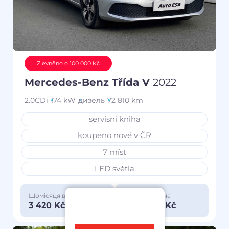
Zlevněno o 100 000 Kč
Mercedes-Benz Třída V
2022
2.0CDi
174 kW
дизель
72 810 km
servisní kniha
koupeno nové v ČR
7 míst
LED světla
Щомісяця від
Особлива ціна
3 420 Kč
1 150 000 Kč