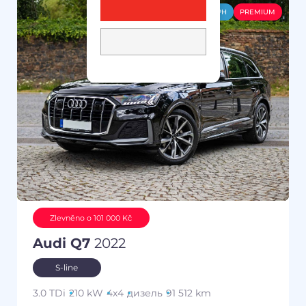
-DPH
PREMIUM
Zlevněno o 101 000 Kč
Audi Q7
2022
S-line
3.0 TDi
210 kW
4x4
дизель
91 512 km