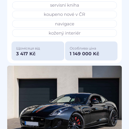
servisní kniha
koupeno nové v ČR
navigace
kožený interiér
Щомісяця від
Особлива ціна
3 417 Kč
1 149 000 Kč