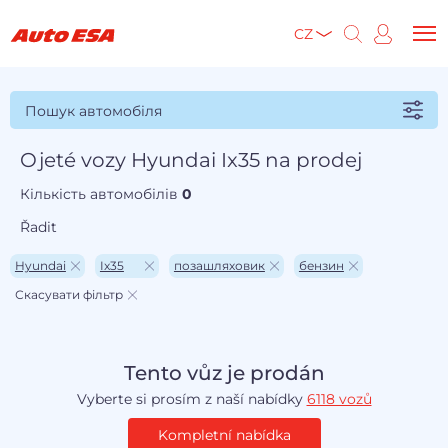
CZ
Пошук автомобіля
Ojeté vozy Hyundai Ix35 na prodej
Кількість автомобілів
0
Řadit
Hyundai
Ix35
позашляховик
бензин
Скасувати фільтр
Tento vůz je prodán
Vyberte si prosím z naší nabídky
6118 vozů
Kompletní nabídka