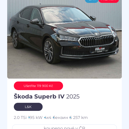
Ušetříte 119 900 Kč
Škoda Superb IV
2025
L&K
2.0 TSi
195 kW
4x4
бензин
6 257 km
koupeno nové v ČR