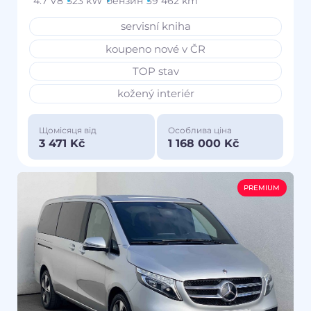
4.7 V8
323 kW
бензин
39 462 km
servisní kniha
koupeno nové v ČR
TOP stav
kožený interiér
Щомісяця від
Особлива ціна
3 471 Kč
1 168 000 Kč
PREMIUM