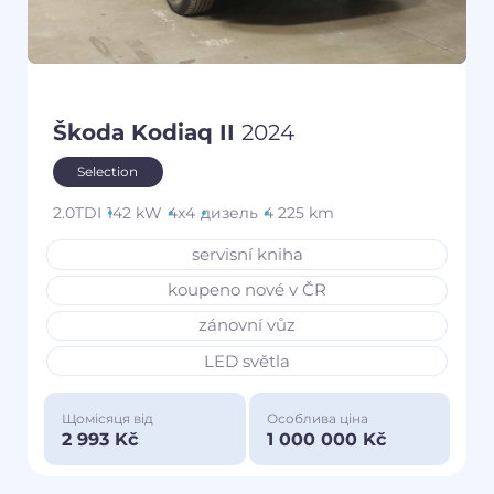
Škoda Kodiaq II
2024
Selection
2.0TDI
142 kW
4x4
дизель
4 225 km
servisní kniha
koupeno nové v ČR
zánovní vůz
LED světla
Щомісяця від
Особлива ціна
2 993 Kč
1 000 000 Kč