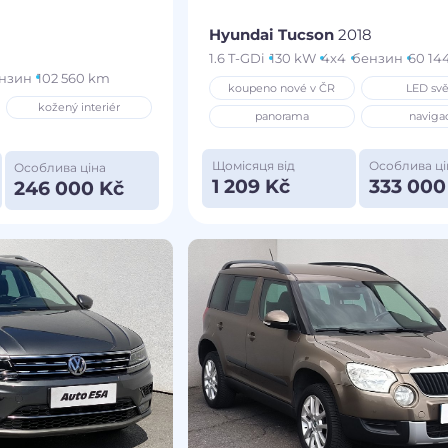
Hyundai Tucson
2018
1.6 T-GDi
130 kW
4x4
бензин
60 14
нзин
102 560 km
koupeno nové v ČR
LED svě
kožený interiér
panorama
naviga
Щомісяця від
Особлива ці
Особлива ціна
1 209 Kč
333 000
246 000 Kč