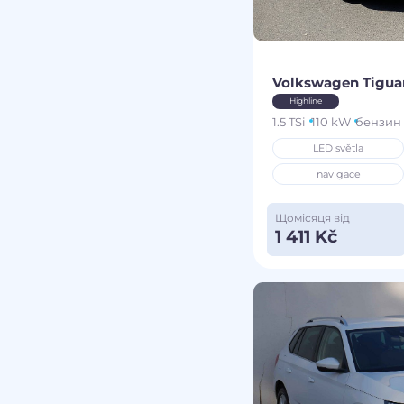
Volkswagen Tigu
Highline
1.5 TSi
110 kW
бензин
LED světla
navigace
Щомісяця від
1 411 Kč