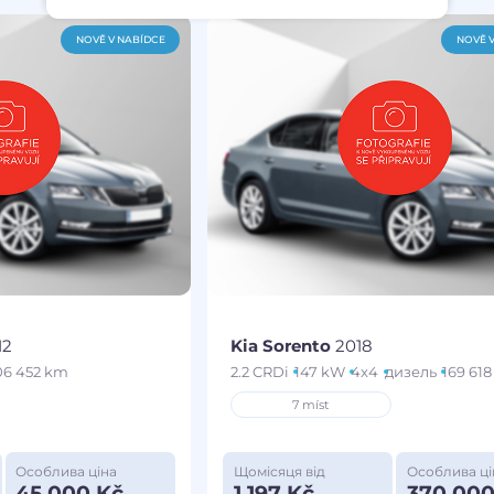
NOVĚ V NABÍDCE
NOVĚ 
12
Kia Sorento
2018
06 452 km
2.2 CRDi
147 kW
4x4
дизель
169 61
7 míst
Особлива ціна
Щомісяця від
Особлива ці
45 000 Kč
1 197 Kč
370 000