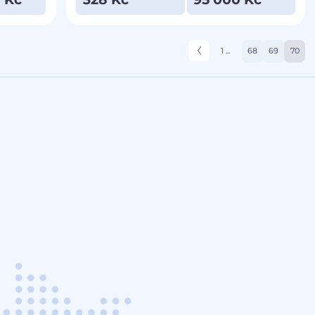
1 ...
68
69
70