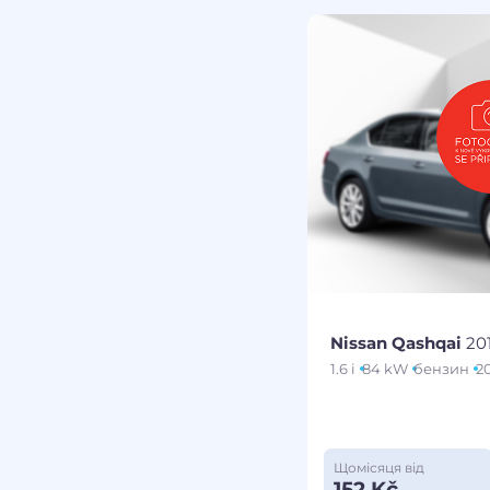
Nissan Qashqai
20
1.6 i
84 kW
бензин
2
Щомісяця від
152 Kč