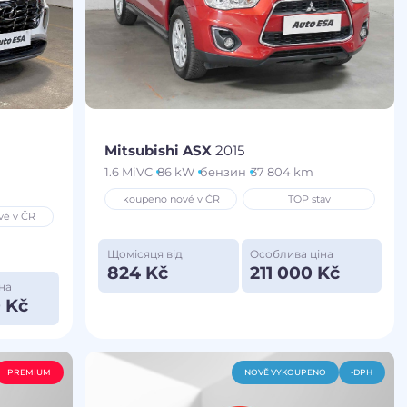
Mitsubishi ASX
2015
1.6 MiVC
86 kW
бензин
37 804 km
koupeno nové v ČR
TOP stav
vé v ČR
Щомісяця від
Особлива ціна
824 Kč
211 000 Kč
на
 Kč
PREMIUM
NOVĚ VYKOUPENO
-DPH