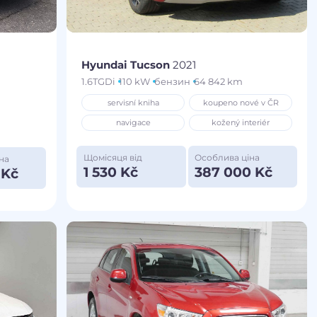
Hyundai Tucson
2021
1.6TGDi
110 kW
бензин
64 842 km
servisní kniha
koupeno nové v ČR
navigace
kožený interiér
Щомісяця від
Особлива ціна
на
1 530 Kč
387 000 Kč
 Kč