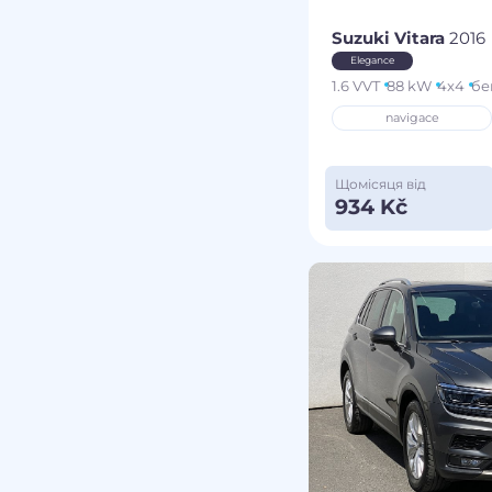
Suzuki Vitara
2016
Elegance
1.6 VVT
88 kW
4x4
бе
navigace
Щомісяця від
934 Kč