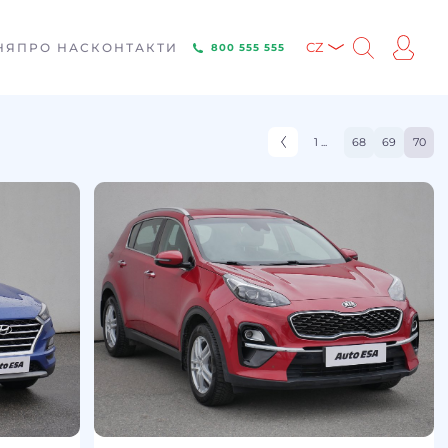
НЯ
ПРО НАС
КОНТАКТИ
CZ
800 555 555
1 ...
68
69
70