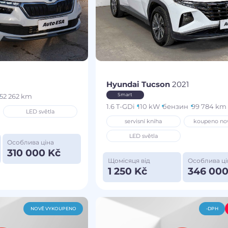
Hyundai Tucson
2021
Smart
52 262 km
1.6 T-GDi
110 kW
бензин
99 784 km
LED světla
servisní kniha
koupeno no
LED světla
Особлива ціна
310 000 Kč
Щомісяця від
Особлива ці
1 250 Kč
346 000
NOVĚ VYKOUPENO
-DPH