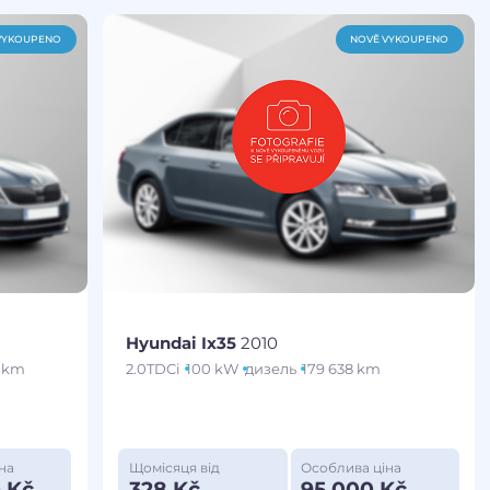
VYKOUPENO
NOVĚ VYKOUPENO
Hyundai Ix35
2010
8 km
2.0TDCi
100 kW
дизель
179 638 km
на
Щомісяця від
Особлива ціна
 Kč
328 Kč
95 000 Kč