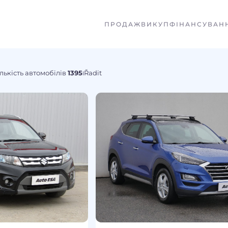
ПРОДАЖ
ВИКУП
ФІНАНСУВАН
лькість автомобілів
1395
Řadit
I