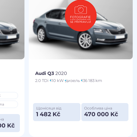
Audi Q3
2020
2.0 TDi
110 kW
дизель
136 183 km
t
ma
Щомісяця від
Особлива ціна
1 482 Kč
470 000 Kč
на
00 Kč