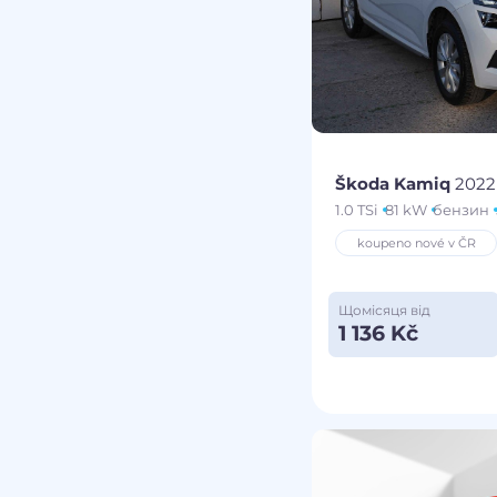
Škoda Kamiq
2022
1.0 TSi
81 kW
бензин
koupeno nové v ČR
Щомісяця від
1 136 Kč