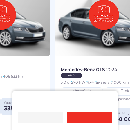
Mercedes-Benz GLS
2024
AMG
н
106 533 km
3.0 d
270 kW
4x4
дизель
7 900 km
zánovní vůz
7 mís
LED světla
panora
Особлива ціна
335 000 Kč
Щомісяця від
Особлива ці
8 835 Kč
3 050 0