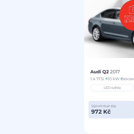
Audi Q2
2017
1.4 TFSi
110 kW
бензи
LED světla
Щомісяця від
972 Kč