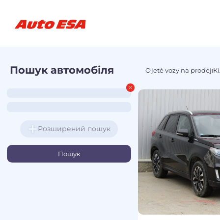
Пошук автомобіля
Ojeté vozy na prodej
Кі
I
Розширений пошук