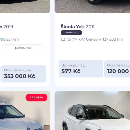
an
2019
Škoda Yeti
2011
Ambition
98 251 km
1.2 TSi
77 kW
бензин
137 203 km
panorama
Щомісяця від
Особлива ці
577 Kč
120 000
Особлива ціна
353 000 Kč
PREMIUM