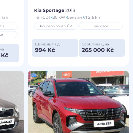
Kia Sportage
2018
4 km
1.6T-GDI
130 kW
бензин
71 216 km
tla
koupeno nové v ČR
navigace
ce
Щомісяця від
Особлива ціна
994 Kč
265 000 Kč
на
 Kč