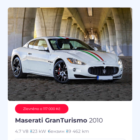
Zlevněno o 117 000 Kč
Maserati GranTurismo
2010
4.7 V8
323 kW
бензин
39 462 km