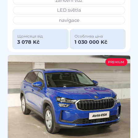
zánovní vůz
LED světla
navigace
Щомісяця від
Особлива ціна
3 078 Kč
1 030 000 Kč
PREMIUM