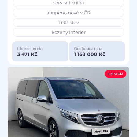
servisní kniha
koupeno nové v ČR
TOP stav
kožený interiér
Щомісяця від
Особлива ціна
3 471 Kč
1 168 000 Kč
PREMIUM