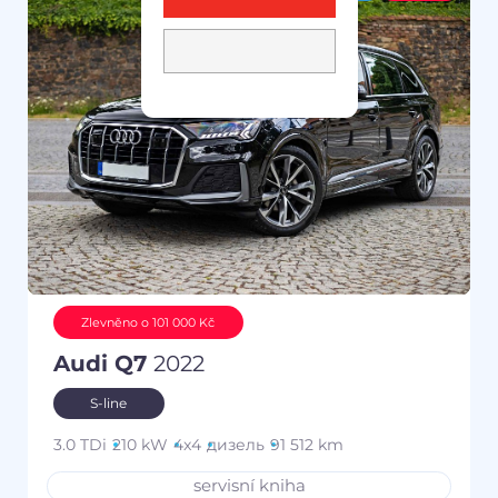
Zlevněno o 101 000 Kč
Audi Q7
2022
S-line
3.0 TDi
210 kW
4x4
дизель
91 512 km
servisní kniha