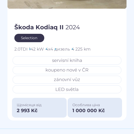
Škoda Kodiaq II
2024
Selection
2.0TDI
142 kW
4x4
дизель
4 225 km
servisní kniha
koupeno nové v ČR
zánovní vůz
LED světla
Щомісяця від
Особлива ціна
2 993 Kč
1 000 000 Kč