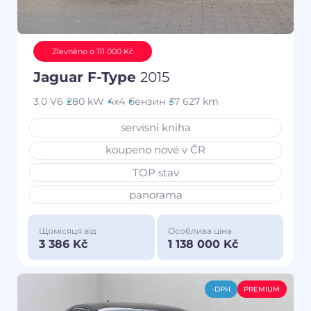
Zlevněno o 111 000 Kč
Jaguar F-Type
2015
3.0 V6
280 kW
4x4
бензин
37 627 km
servisní kniha
koupeno nové v ČR
TOP stav
panorama
Щомісяця від
Особлива ціна
3 386 Kč
1 138 000 Kč
-DPH
PREMIUM