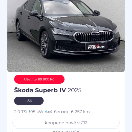
Ušetříte 119 900 Kč
Škoda Superb IV
2025
L&K
2.0 TSi
195 kW
4x4
бензин
6 257 km
koupeno nové v ČR