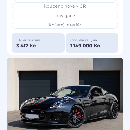
koupeno nové v ČR
navigace
kožený interiér
Щомісяця від
Особлива ціна
3 417 Kč
1 149 000 Kč