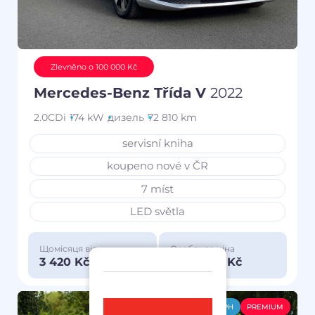
Zlevněno o 100 000 Kč
Mercedes-Benz Třída V
2022
2.0CDi
174 kW
дизель
72 810 km
servisní kniha
koupeno nové v ČR
7 míst
LED světla
Щомісяця від
Особлива ціна
3 420 Kč
1 150 000 Kč
-DPH
PREMIUM