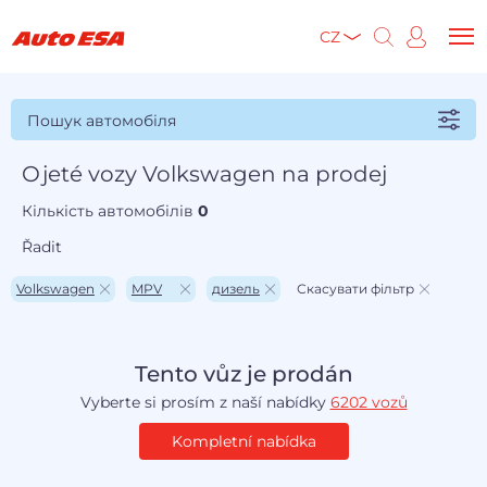
CZ
Пошук автомобіля
Ojeté vozy Volkswagen na prodej
Кількість автомобілів
0
Řadit
Volkswagen
MPV
дизель
Скасувати фільтр
Tento vůz je prodán
Vyberte si prosím z naší nabídky
6202 vozů
Kompletní nabídka