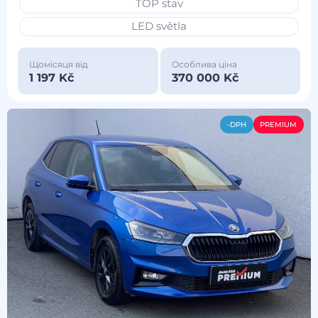
TOP stav
LED světla
Щомісяця від
Особлива ціна
1 197 Kč
370 000 Kč
-DPH
PREMIUM