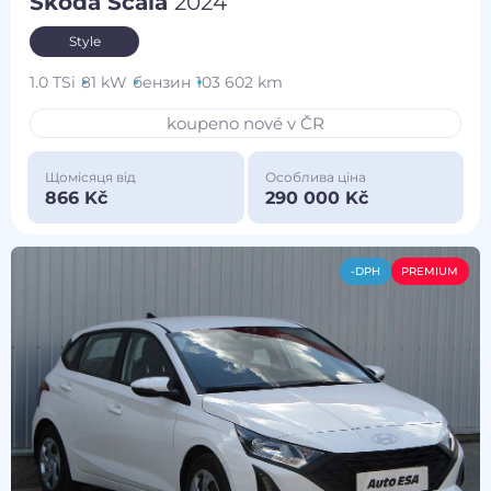
Škoda Scala
2024
Style
1.0 TSi
81 kW
бензин
103 602 km
koupeno nové v ČR
Щомісяця від
Особлива ціна
866 Kč
290 000 Kč
-DPH
PREMIUM