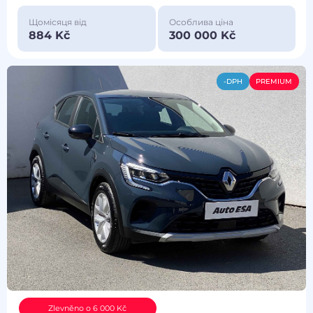
Щомісяця від
Особлива ціна
884 Kč
300 000 Kč
-DPH
PREMIUM
Zlevněno o 6 000 Kč