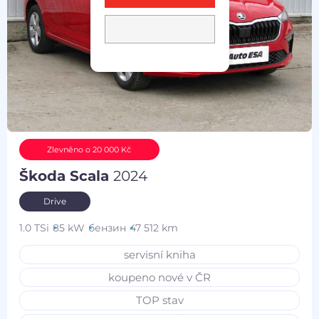
Zlevněno o 20 000 Kč
Škoda Scala
2024
Drive
1.0 TSi
85 kW
бензин
47 512 km
servisní kniha
koupeno nové v ČR
TOP stav