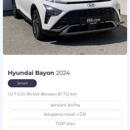
Hyundai Bayon
2024
Smart
1.0 T-GDi
74 kW
бензин
21 712 km
servisní kniha
koupeno nové v ČR
TOP stav