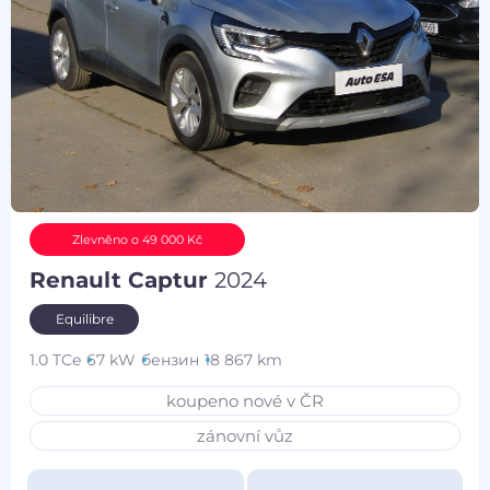
Zlevněno o 49 000 Kč
Renault Captur
2024
Equilibre
1.0 TCe
67 kW
бензин
18 867 km
koupeno nové v ČR
zánovní vůz