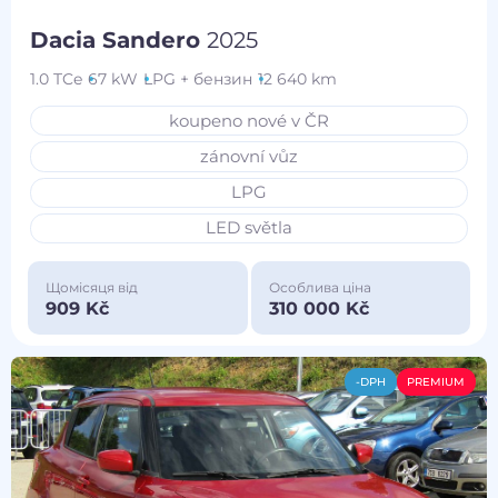
Dacia Sandero
2025
1.0 TCe
67 kW
LPG + бензин
12 640 km
koupeno nové v ČR
zánovní vůz
LPG
LED světla
Щомісяця від
Особлива ціна
909 Kč
310 000 Kč
-DPH
PREMIUM