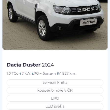
Dacia Duster
2024
1.0 TCe
67 kW
LPG + бензин
94 927 km
servisní kniha
koupeno nové v ČR
LPG
LED světla