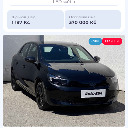
LED světla
Щомісяця від
Особлива ціна
1 197 Kč
370 000 Kč
-DPH
PREMIUM