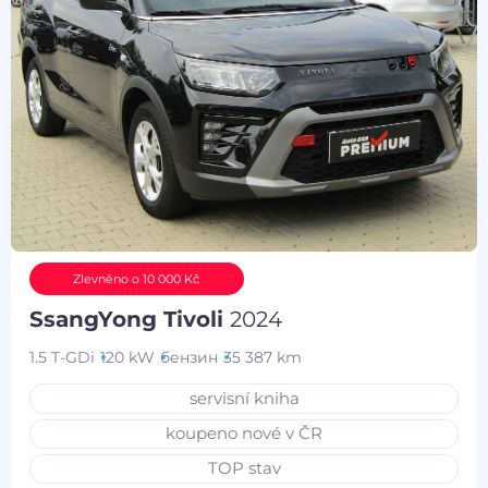
Zlevněno o 10 000 Kč
SsangYong Tivoli
2024
1.5 T-GDi
120 kW
бензин
35 387 km
servisní kniha
koupeno nové v ČR
TOP stav