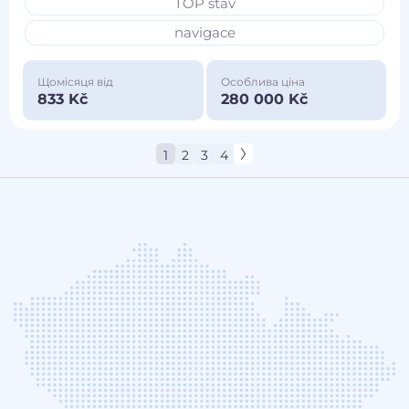
TOP stav
navigace
Щомісяця від
Особлива ціна
833 Kč
280 000 Kč
1
2
3
4