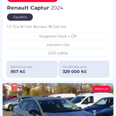
Renault Captur
2024
Equilibre
1.0 TCe
67 kW
бензин
18 345 km
koupeno nové v ČR
zánovní vůz
LED světla
Щомісяця від
Особлива ціна
957 Kč
329 000 Kč
PREMIUM