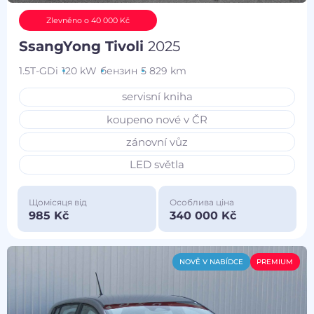
Zlevněno o 40 000 Kč
SsangYong Tivoli
2025
1.5T-GDi
120 kW
бензин
5 829 km
servisní kniha
koupeno nové v ČR
zánovní vůz
LED světla
Щомісяця від
Особлива ціна
985 Kč
340 000 Kč
NOVĚ V NABÍDCE
PREMIUM