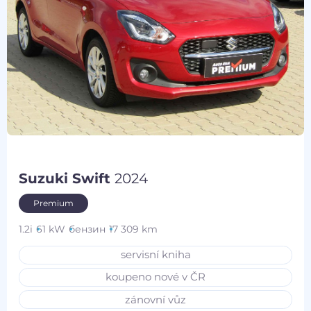
Suzuki Swift
2024
Premium
1.2i
61 kW
бензин
17 309 km
servisní kniha
koupeno nové v ČR
zánovní vůz