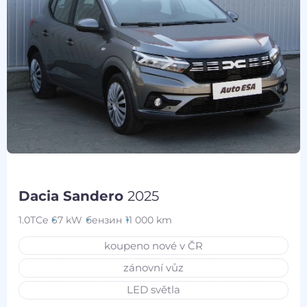
Dacia Sandero
2025
1.0TCe
67 kW
бензин
11 000 km
koupeno nové v ČR
zánovní vůz
LED světla