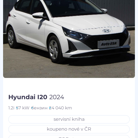
Hyundai I20
2024
1.2i
57 kW
бензин
24 040 km
servisní kniha
koupeno nové v ČR