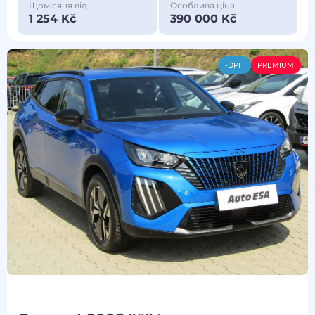
Щомісяця від
Особлива ціна
1 254 Kč
390 000 Kč
-DPH
PREMIUM