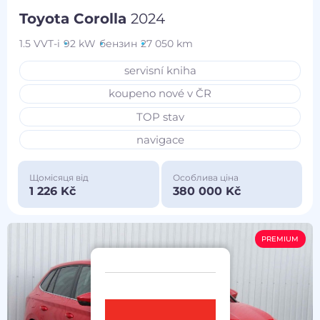
Toyota Corolla
2024
1.5 VVT-i
92 kW
бензин
27 050 km
servisní kniha
koupeno nové v ČR
TOP stav
navigace
Щомісяця від
Особлива ціна
1 226 Kč
380 000 Kč
PREMIUM