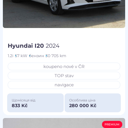
Hyundai I20
2024
1.2i
57 kW
бензин
30 705 km
koupeno nové v ČR
TOP stav
navigace
Щомісяця від
Особлива ціна
833 Kč
280 000 Kč
PREMIUM