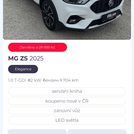
Zlevněno o 29 000 Kč
MG ZS
2025
Elegance
1.0 T-GDi
82 kW
бензин
1 704 km
servisní kniha
koupeno nové v ČR
zánovní vůz
LED světla