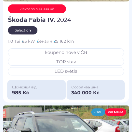
Zlevněno o 10 000 Kč
Škoda Fabia IV.
2024
Selection
1.0 TSi
85 kW
бензин
25 162 km
koupeno nové v ČR
TOP stav
LED světla
Щомісяця від
Особлива ціна
985 Kč
340 000 Kč
-DPH
PREMIUM