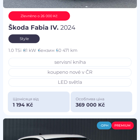
Zlevněno o 26 000 Kč
Škoda Fabia IV.
2024
Style
1.0 TSi
81 kW
бензин
50 471 km
servisní kniha
koupeno nové v ČR
LED světla
Щомісяця від
Особлива ціна
1 194 Kč
369 000 Kč
-DPH
PREMIUM