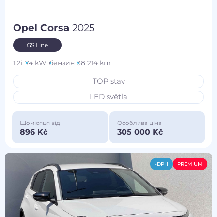
Opel Corsa
2025
GS Line
1.2i
74 kW
бензин
38 214 km
TOP stav
LED světla
Щомісяця від
Особлива ціна
896 Kč
305 000 Kč
-DPH
PREMIUM