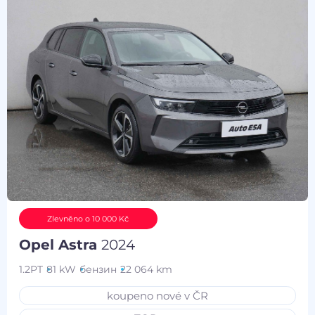
Zlevněno o 10 000 Kč
Opel Astra
2024
1.2PT
81 kW
бензин
22 064 km
koupeno nové v ČR