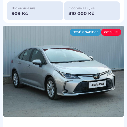
Щомісяця від
Особлива ціна
909 Kč
310 000 Kč
NOVĚ V NABÍDCE
PREMIUM