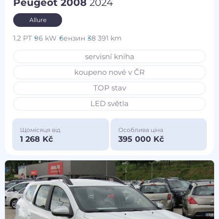
Peugeot 2008
2024
Allure
1.2 PT
96 kW
бензин
38 391 km
servisní kniha
koupeno nové v ČR
TOP stav
LED světla
Щомісяця від
Особлива ціна
1 268 Kč
395 000 Kč