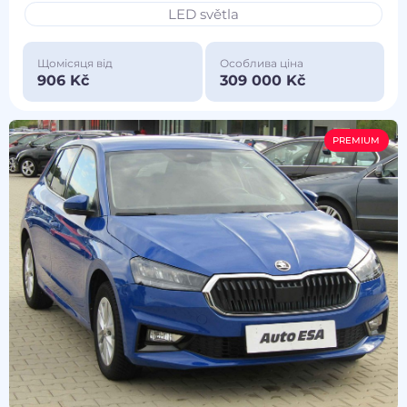
LED světla
Щомісяця від
Особлива ціна
906 Kč
309 000 Kč
PREMIUM