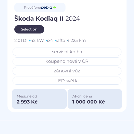
Prověřeno
Škoda Kodiaq II
2024
Selection
2.0TDI
142 kW
4x4
nafta
4 225 km
servisní kniha
koupeno nové v ČR
zánovní vůz
LED světla
Měsíčně od
Akční cena
2 993 Kč
1 000 000 Kč