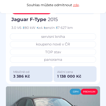
Souhlas můžete odmítnout
zde
.
Prověřeno
Zlevněno o 111 000 Kč
Jaguar F-Type
2015
3.0 V6
280 kW
4x4
benzín
37 627 km
servisní kniha
koupeno nové v ČR
TOP stav
panorama
Měsíčně od
Akční cena
3 386 Kč
1 138 000 Kč
-DPH
PREMIUM