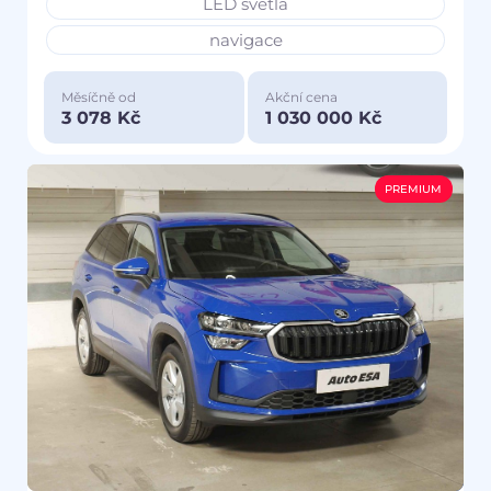
LED světla
navigace
Měsíčně od
Akční cena
3 078 Kč
1 030 000 Kč
PREMIUM