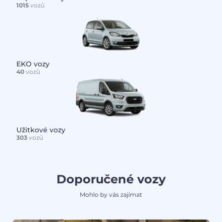
1015
vozů
EKO vozy
40
vozů
Užitkové vozy
303
vozů
Doporučené vozy
Mohlo by vás zajímat