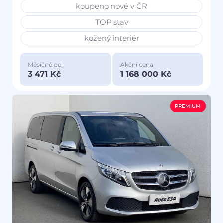
koupeno nové v ČR
TOP stav
kožený interiér
Měsíčně od
Akční cena
3 471 Kč
1 168 000 Kč
PREMIUM