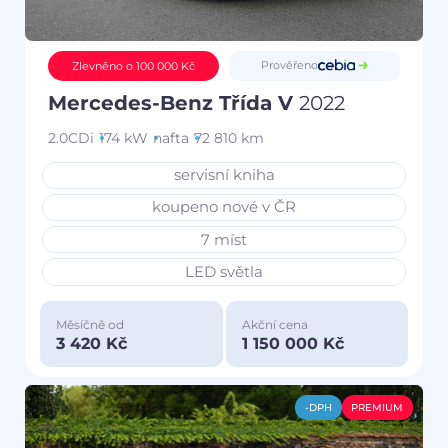
Prověřeno
Zlevněno o 100 000 Kč
Mercedes-Benz Třída V
2022
2.0CDi
174 kW
nafta
72 810 km
servisní kniha
koupeno nové v ČR
7 míst
LED světla
Měsíčně od
Akční cena
3 420 Kč
1 150 000 Kč
-DPH
PREMIUM