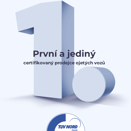
První a jediný
certifikovaný prodejce ojetých vozů