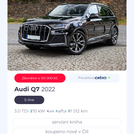
Prověřeno
Zlevněno o 101 000 Kč
Audi Q7
2022
S-line
3.0 TDi
210 kW
4x4
nafta
91 512 km
servisní kniha
koupeno nové v ČR