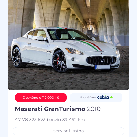
Prověřeno
Zlevněno o 117 000 Kč
Maserati GranTurismo
2010
4.7 V8
323 kW
benzín
39 462 km
servisní kniha