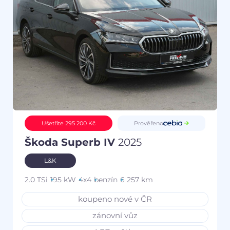
Prověřeno
Ušetříte 295 200 Kč
Škoda Superb IV
2025
L&K
2.0 TSi
195 kW
4x4
benzín
6 257 km
koupeno nové v ČR
zánovní vůz