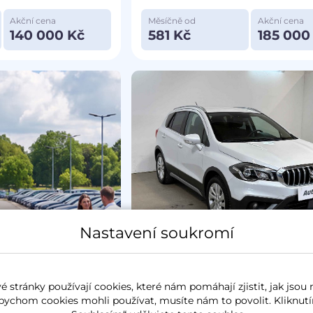
Akční cena
Měsíčně od
Akční cena
140 000 Kč
581 Kč
185 000
Nastavení soukromí
Zlevněno o 15 000 Kč
Prověřeno
Suzuki S-Cross
2017
 stránky používají cookies, které nám pomáhají zjistit, jak jsou 
1.4BJet
103 kW
benzín
77 001 km
bychom cookies mohli používat, musíte nám to povolit. Kliknutí