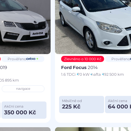
Prověřeno
Zlevněno o 10 000 Kč
Prověřeno
019
Ford Focus
2014
1.6 TDCi
70 kW
nafta
192 500 km
05 895 km
navigace
Měsíčně od
Akční cena
225 Kč
64 000 
Akční cena
350 000 Kč