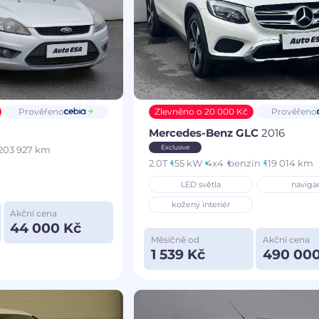
Prověřeno
Zlevněno o 20 000 Kč
Prověřeno
Mercedes-Benz GLC
2016
Exclusive
203 927 km
2.0T
155 kW
4x4
benzín
119 014 km
LED světla
naviga
kožený interiér
Akční cena
44 000 Kč
Měsíčně od
Akční cena
1 539 Kč
490 000