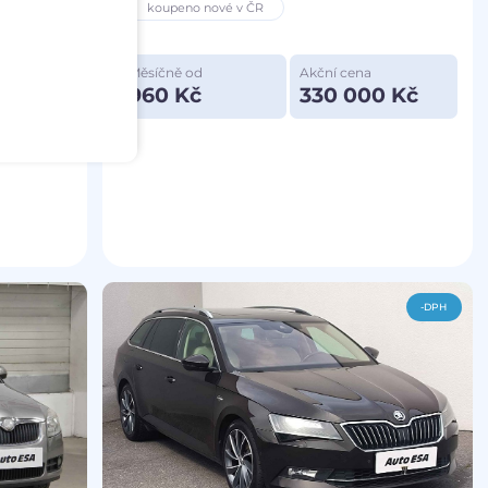
koupeno nové v ČR
Měsíčně od
Akční cena
 Kč
960 Kč
330 000 Kč
-DPH