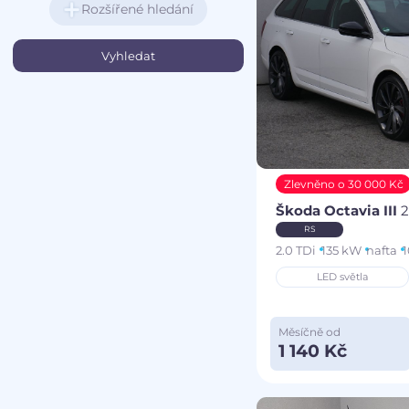
Rozšířené hledání
Zlevněno o 30 000 Kč
Škoda Octavia III
2
RS
2.0 TDi
135 kW
nafta
1
LED světla
Měsíčně od
1 140 Kč