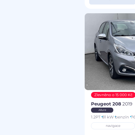
Zlevněno o 15 000 Kč
Peugeot 208
2019
Allure
1.2PT
81 kW
benzín
76
navigace