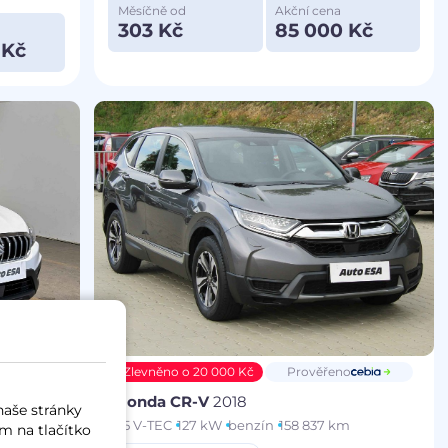
Měsíčně od
Akční cena
303 Kč
85 000 Kč
 Kč
Zlevněno o 20 000 Kč
Prověřeno
Honda CR-V
2018
naše stránky
1.5 V-TEC
127 kW
benzín
158 837 km
m na tlačítko