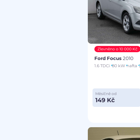
Zlevněno o 10 000 Kč
Ford Focus
2010
1.6 TDCi
80 kW
nafta
Měsíčně od
149 Kč