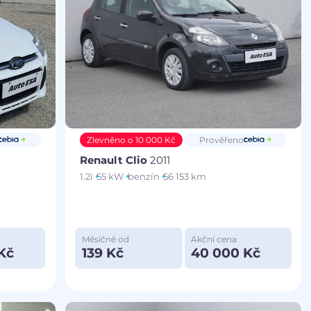
Zlevněno o 10 000 Kč
Prověřeno
Renault Clio
2011
1.2i
55 kW
benzín
56 153 km
Měsíčně od
Akční cena
Kč
139 Kč
40 000 Kč