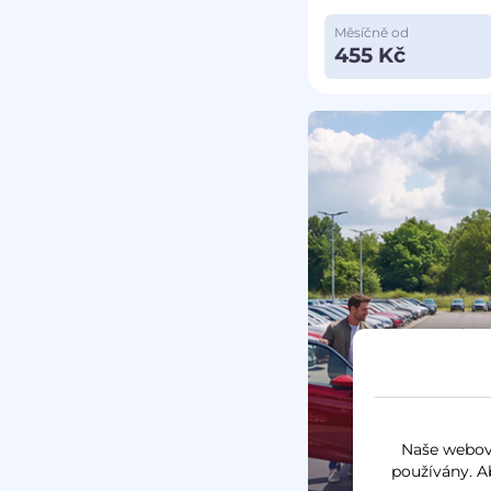
Měsíčně od
455 Kč
Naše webové
používány. A