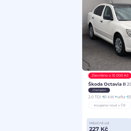
Zlevněno o 15 000 Kč
Škoda Octavia II
2
Champion
2.0 TDi
81 kW
nafta
2
koupeno nové v ČR
Měsíčně od
227 Kč