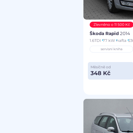
Zlevněno o 11 500 Kč
Škoda Rapid
2014
1.6TDI
77 kW
nafta
23
servisní kniha
Měsíčně od
348 Kč