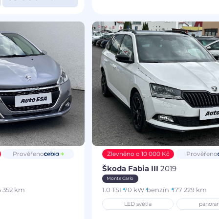
Prověřeno
Zlevněno o 10 000 Kč
Prověřeno
Škoda Fabia III
2019
Monte Carlo
 352 km
1.0 TSI
70 kW
benzín
177 229 km
LED světla
panora