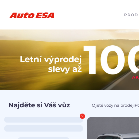
PROD
Najděte si Váš vůz
Ojeté vozy na prodej
P
I