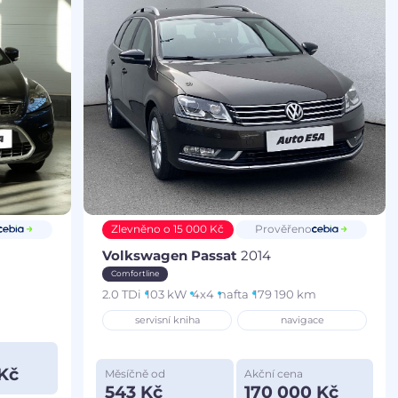
Zlevněno o 15 000 Kč
Prověřeno
Volkswagen Passat
2014
Comfortline
2.0 TDi
103 kW
4x4
nafta
179 190 km
servisní kniha
navigace
Kč
Měsíčně od
Akční cena
543 Kč
170 000 Kč