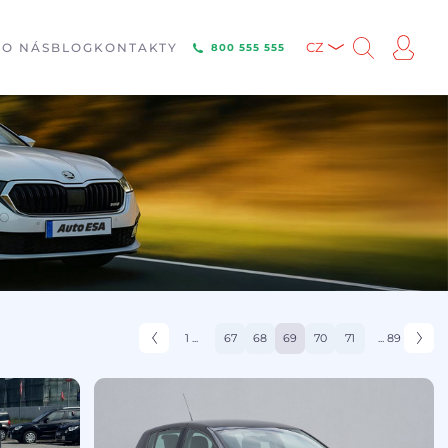
E
O NÁS
BLOG
KONTAKTY
CZ
800 555 555
1 ...
67
68
69
70
71
... 89