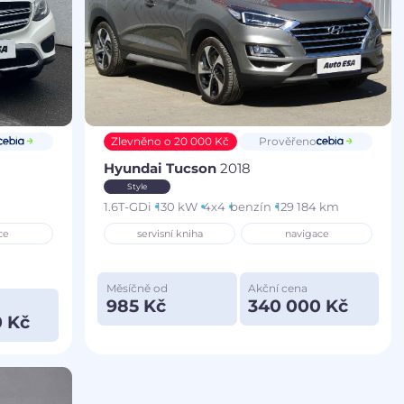
Zlevněno o 20 000 Kč
Prověřeno
Hyundai Tucson
2018
Style
1.6T-GDi
130 kW
4x4
benzín
129 184 km
ce
servisní kniha
navigace
Měsíčně od
Akční cena
985 Kč
340 000 Kč
 Kč