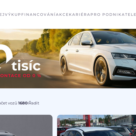
EJ
VÝKUP
FINANCOVÁNÍ
AKCE
KARIÉRA
PRO PODNIKATEL
očet vozů
1680
Řadit
I