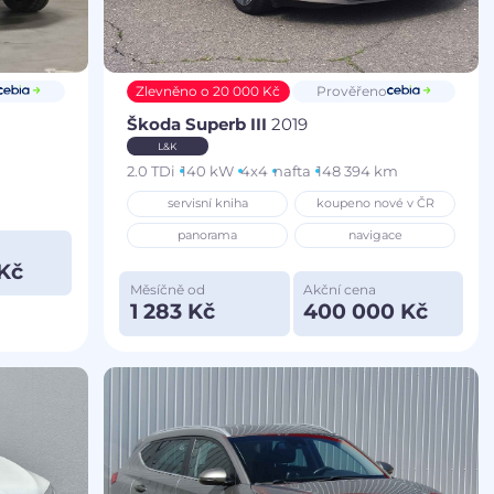
Zlevněno o 20 000 Kč
Prověřeno
Škoda Superb III
2019
L&K
2.0 TDi
140 kW
4x4
nafta
148 394 km
servisní kniha
koupeno nové v ČR
panorama
navigace
Kč
Měsíčně od
Akční cena
1 283 Kč
400 000 Kč