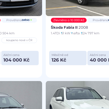
Prověřeno
Zlevněno o 10 000 Kč
Prověřeno
Škoda Fabia II
2008
0 504 km
1.4TDi
51 kW
nafta
224 797 km
koupeno nové v ČR
Akční cena
Měsíčně od
Akční cena
104 000 Kč
126 Kč
40 000 