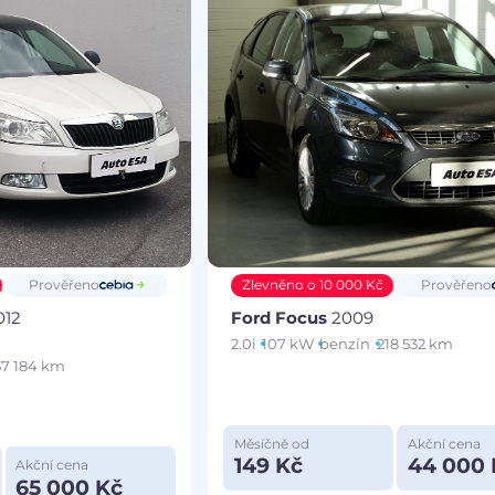
Prověřeno
Zlevněno o 10 000 Kč
Prověřeno
012
Ford Focus
2009
2.0i
107 kW
benzín
218 532 km
57 184 km
Měsíčně od
Akční cena
149 Kč
44 000 
Akční cena
65 000 Kč