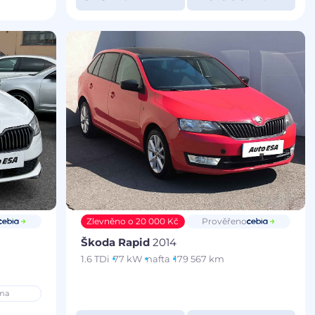
Zlevněno o 20 000 Kč
Prověřeno
Škoda Rapid
2014
1.6 TDi
77 kW
nafta
179 567 km
ma