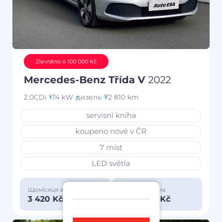
Zlevněno o 100 000 Kč
Mercedes-Benz Třída V
2022
2.0CDi
174 kW
дизель
72 810 km
servisní kniha
koupeno nové v ČR
7 míst
LED světla
Щомісяця від
Особлива ціна
3 420 Kč
1 150 000 Kč