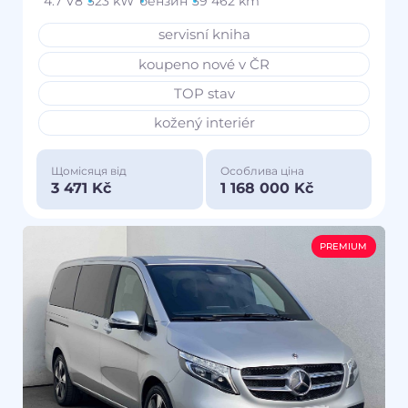
4.7 V8
323 kW
бензин
39 462 km
servisní kniha
koupeno nové v ČR
TOP stav
kožený interiér
Щомісяця від
Особлива ціна
3 471 Kč
1 168 000 Kč
PREMIUM