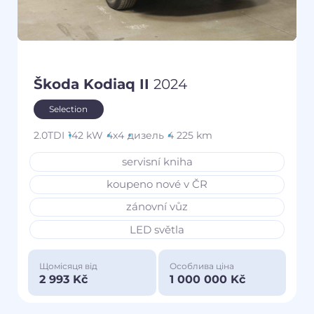
Škoda Kodiaq II
2024
Selection
2.0TDI
142 kW
4x4
дизель
4 225 km
servisní kniha
koupeno nové v ČR
zánovní vůz
LED světla
Щомісяця від
Особлива ціна
2 993 Kč
1 000 000 Kč