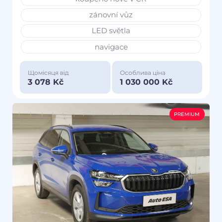
zánovní vůz
LED světla
navigace
Щомісяця від
Особлива ціна
3 078 Kč
1 030 000 Kč
PREMIUM