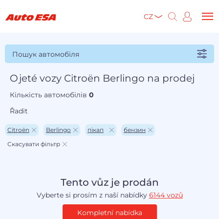
CZ
Пошук автомобіля
Ojeté vozy Citroën Berlingo na prodej
Кількість автомобілів
0
Řadit
Citroën
Berlingo
пікап
бензин
Скасувати фільтр
Tento vůz je prodán
Vyberte si prosím z naší nabídky
6144 vozů
Kompletní nabídka