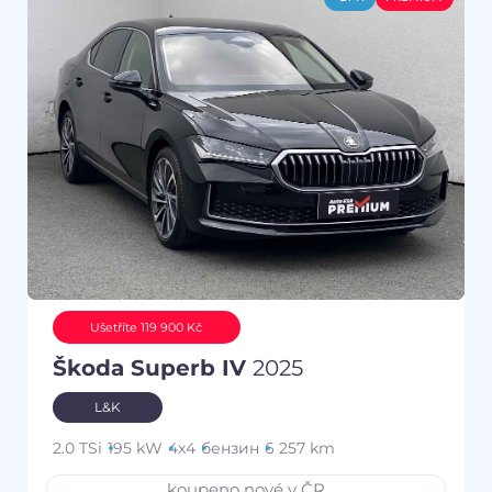
Ušetříte 119 900 Kč
Škoda Superb IV
2025
L&K
2.0 TSi
195 kW
4x4
бензин
6 257 km
koupeno nové v ČR