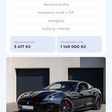
servisní kniha
koupeno nové v ČR
navigace
kožený interiér
Щомісяця від
Особлива ціна
3 417 Kč
1 149 000 Kč