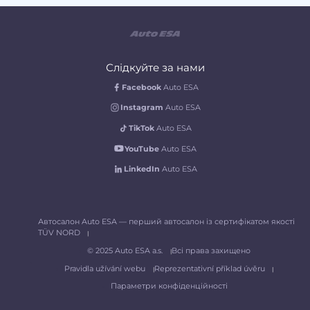
Слідкуйте за нами
Facebook
Auto ESA
Instagram
Auto ESA
TikTok
Auto ESA
YouTube
Auto ESA
LinkedIn
Auto ESA
Автосалон Auto ESA — перший автосалон із сертифікатом якості
TÜV NORD
© 2025 Auto ESA a.s.
Всі права захищено
Pravidla užívání webu
Reprezentativní příklad úvěru
Параметри конфіденційності