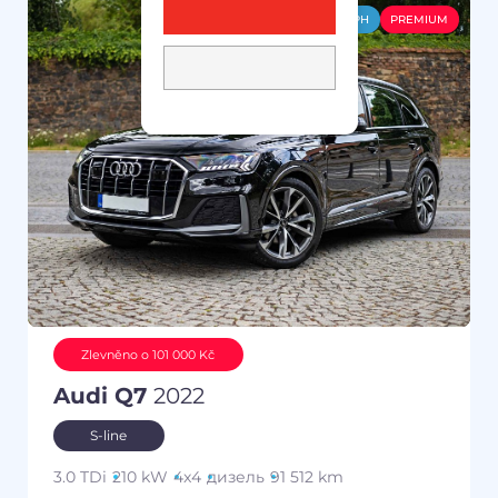
-DPH
PREMIUM
Zlevněno o 101 000 Kč
Audi Q7
2022
S-line
3.0 TDi
210 kW
4x4
дизель
91 512 km