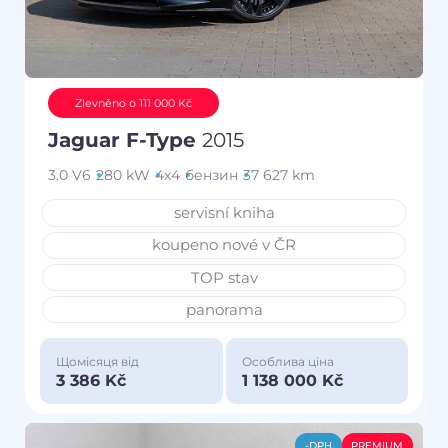
Zlevněno o 111 000 Kč
Jaguar F-Type
2015
3.0 V6
280 kW
4x4
бензин
37 627 km
servisní kniha
koupeno nové v ČR
TOP stav
panorama
Щомісяця від
Особлива ціна
3 386 Kč
1 138 000 Kč
-DPH
PREMIUM