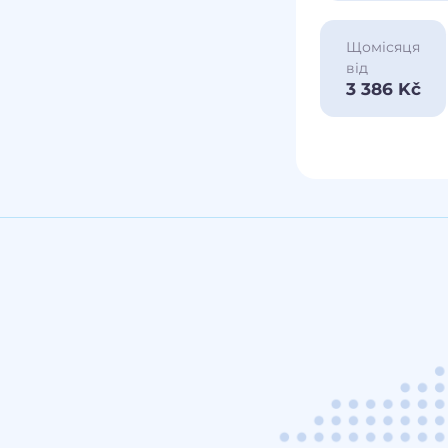
Щомісяця
від
3 386 Kč