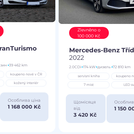
Zlevněno o
100 000 Kč
GranTurismo
Mercedes-Benz Tříd
2022
нзин
39 462 km
2.0CDi
174 kW
дизель
72 810 km
koupeno nové v ČR
servisní kniha
koupeno n
kožený interiér
7 míst
LED sv
Особлива ціна
Щомісяця
Особлив
1 168 000 Kč
1 150 0
від
3 420 Kč