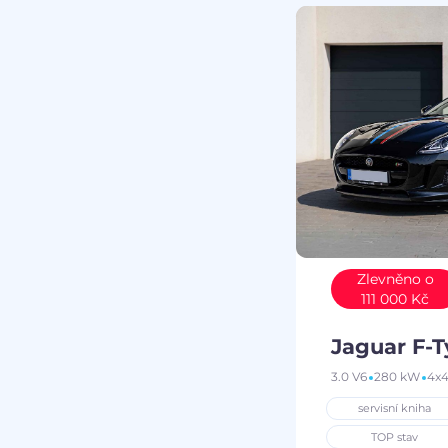
Zlevněno o
111 000 Kč
Jaguar F-
3.0 V6
280 kW
4x
servisní kniha
TOP stav