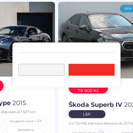
-DPH
Ušetříte
119 900 Kč
Type
2015
Škoda Superb IV
20
4
бензин
37 627 km
L&K
koupeno nové v ČR
2.0 TSi
195 kW
4x4
бензин
6 257 
panorama
koupeno nové v ČR
zánovn