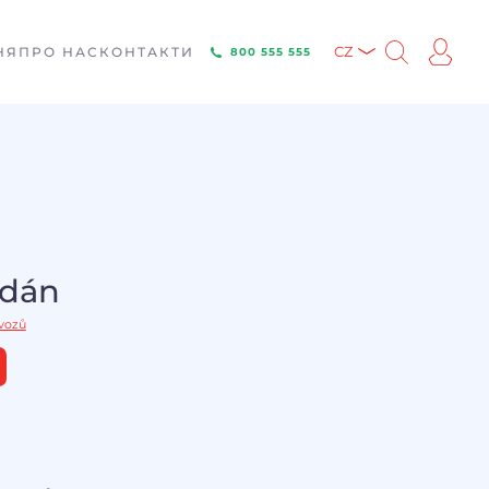
НЯ
ПРО НАС
КОНТАКТИ
CZ
800 555 555
odán
 vozů