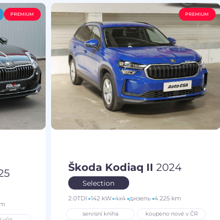
PREMIUM
PREMIUM
Škoda Kodiaq II
2024
25
Selection
2.0TDI
142 kW
4x4
дизель
4 225 km
km
servisní kniha
koupeno nové v ČR
í vůz