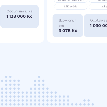
LED světla
navig
Особлива ціна
1 138 000 Kč
Щомісяця
Особлива
1 030 0
від
3 078 Kč