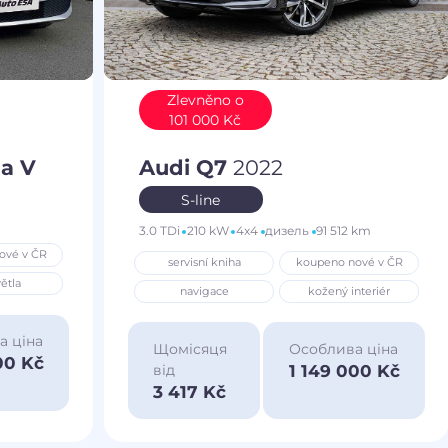
Zlevněno o
101 000 Kč
a V
Audi Q7
2022
S-line
3.0 TDi
210 kW
4x4
дизель
91 512 km
ové v ČR
servisní kniha
koupeno nové v ČR
ětla
navigace
kožený interiér
а ціна
Щомісяця
Особлива ціна
00 Kč
1 149 000 Kč
від
3 417 Kč