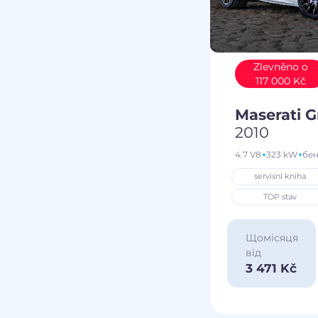
Zlevněno o
117 000 Kč
Maserati 
2010
4.7 V8
323 kW
бе
servisní kniha
TOP stav
Щомісяця
від
3 471 Kč