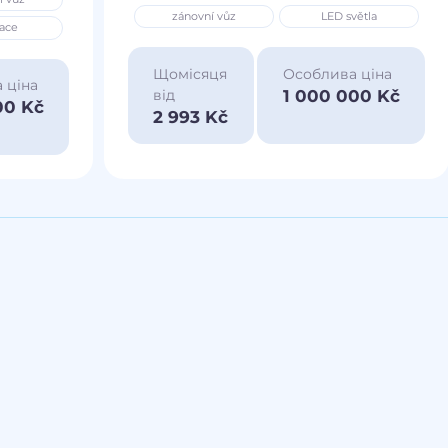
zánovní vůz
LED světla
ace
Щомісяця
Особлива ціна
 ціна
1 000 000 Kč
від
00 Kč
2 993 Kč