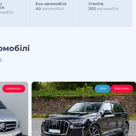
і
Еко автомобілі
Утиліта
ілі
40
автомобілі
303
автомобілі
мобілі
омобілі
о
PREMIUM
-DPH
PREMIUM