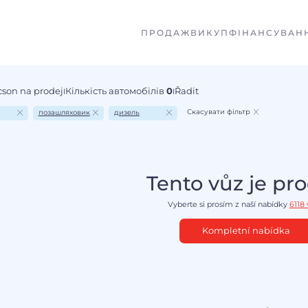
ПРОДАЖ
ВИКУП
ФІНАНСУВАН
cson na prodej
Кількість автомобілів
0
Řadit
I
I
Скасувати фільтр
позашляховик
дизель
Tento vůz je pr
Vyberte si prosím z naší nabídky
6118
Kompletní nabídka