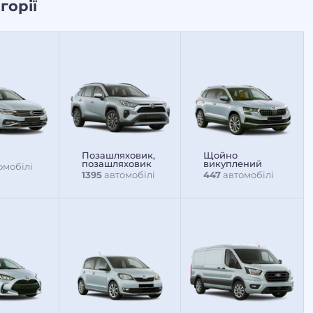
горії
Позашляховик,
Щойно
позашляховик
викуплений
омобілі
1395
автомобілі
447
автомобілі