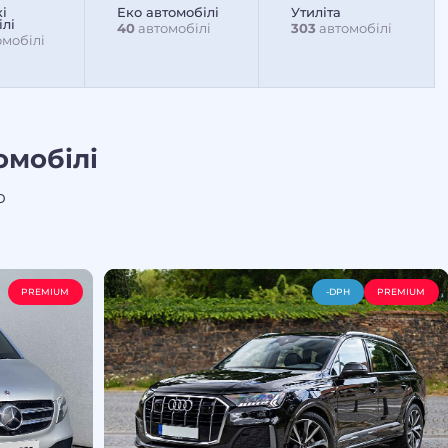
і
Еко автомобілі
Утиліта
ілі
40
автомобілі
303
автомобілі
мобілі
омобілі
о
PREMIUM
-DPH
PREMIUM