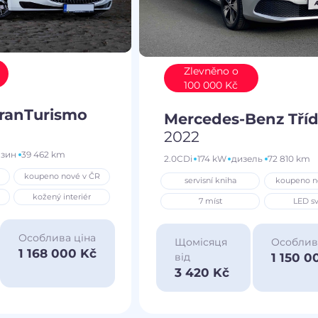
Zlevněno o
100 000 Kč
GranTurismo
Mercedes-Benz Tříd
2022
нзин
39 462 km
2.0CDi
174 kW
дизель
72 810 km
koupeno nové v ČR
servisní kniha
koupeno n
kožený interiér
7 míst
LED sv
Особлива ціна
Щомісяця
Особлив
1 168 000 Kč
1 150 0
від
3 420 Kč