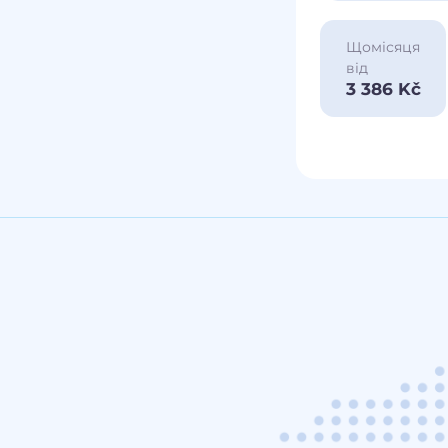
Щомісяця
від
3 386 Kč