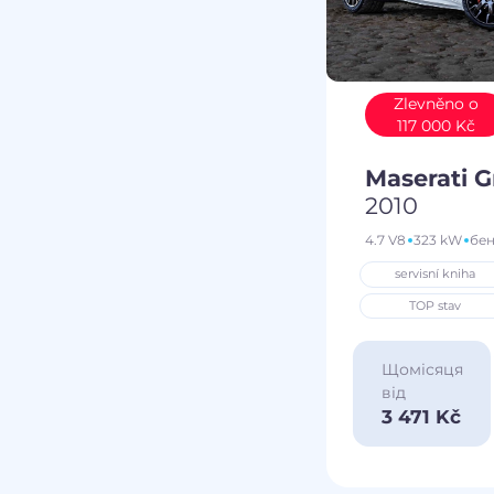
Zlevněno o
117 000 Kč
Maserati 
2010
4.7 V8
323 kW
бе
servisní kniha
TOP stav
Щомісяця
від
3 471 Kč