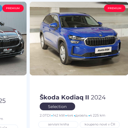
PREMIUM
PREMIUM
Škoda Kodiaq II
2024
25
Selection
2.0TDI
142 kW
4x4
дизель
4 225 km
km
servisní kniha
koupeno nové v ČR
í vůz