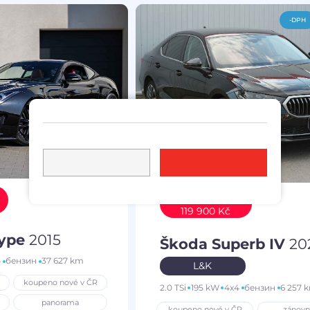
-DPH
Ušetříte
119 900 Kč
Type
2015
Škoda Superb IV
20
4
бензин
37 627 km
L&K
koupeno nové v ČR
2.0 TSi
195 kW
4x4
бензин
6 257 
panorama
koupeno nové v ČR
zánovn