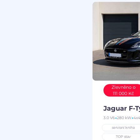
Zlevněno o
111 000 Kč
Jaguar F-
3.0 V6
280 kW
4x
servisní kniha
TOP stav