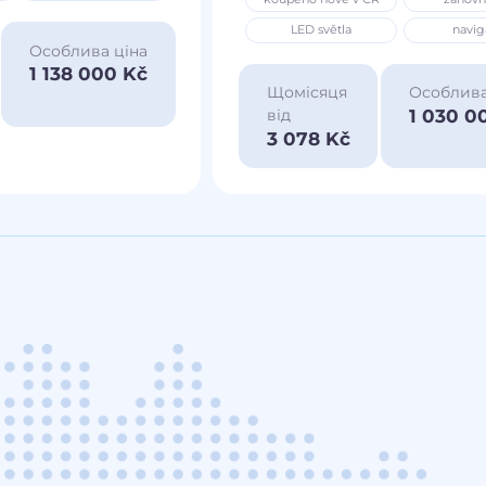
LED světla
navig
Особлива ціна
1 138 000 Kč
Щомісяця
Особлива
1 030 0
від
3 078 Kč