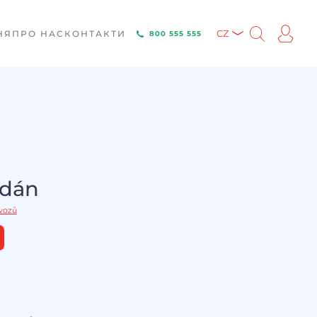
НЯ
ПРО НАС
КОНТАКТИ
CZ
800 555 555
odán
 vozů