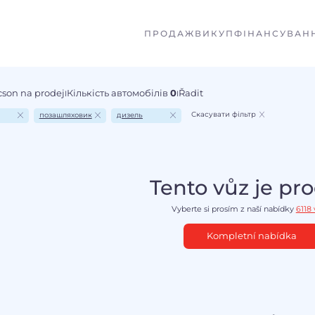
ПРОДАЖ
ВИКУП
ФІНАНСУВАН
cson na prodej
Кількість автомобілів
0
Řadit
I
I
Скасувати фільтр
позашляховик
дизель
Tento vůz je pr
Vyberte si prosím z naší nabídky
6118
Kompletní nabídka