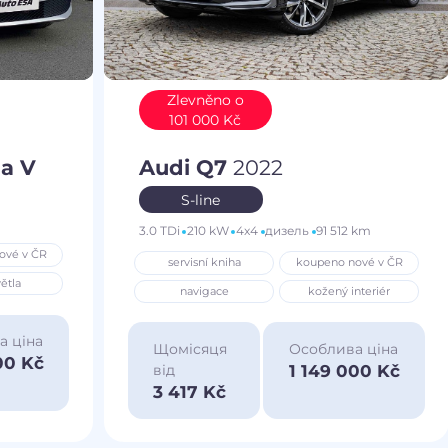
Zlevněno o
101 000 Kč
a V
Audi Q7
2022
S-line
3.0 TDi
210 kW
4x4
дизель
91 512 km
ové v ČR
servisní kniha
koupeno nové v ČR
ětla
navigace
kožený interiér
а ціна
Щомісяця
Особлива ціна
00 Kč
1 149 000 Kč
від
3 417 Kč