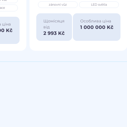
zánovní vůz
LED světla
ace
Щомісяця
Особлива ціна
 ціна
1 000 000 Kč
від
00 Kč
2 993 Kč