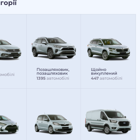
горії
Позашляховик,
Щойно
позашляховик
викуплений
омобілі
1395
автомобілі
447
автомобілі