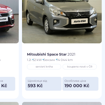
Mitsubishi Space Star
2021
m
1.2i
52 kW
бензин
74 044 km
servisní kniha
koupeno nové v ČR
на
Щомісяця від
Особлива ціна
 Kč
593 Kč
190 000 Kč