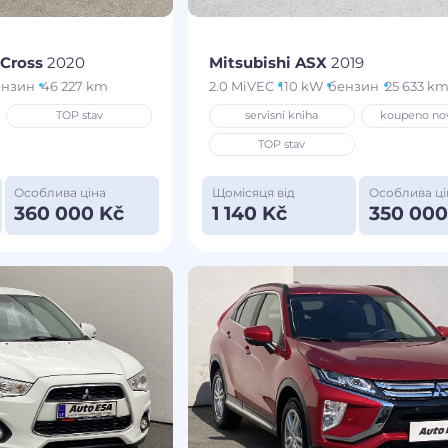
 Cross
2020
Mitsubishi ASX
2019
ензин
46 227 km
2.0 MiVEC
110 kW
бензин
25 633 k
TOP stav
servisní kniha
koupeno no
TOP stav
Особлива ціна
Щомісяця від
Особлива ці
360 000 Kč
1 140 Kč
350 000