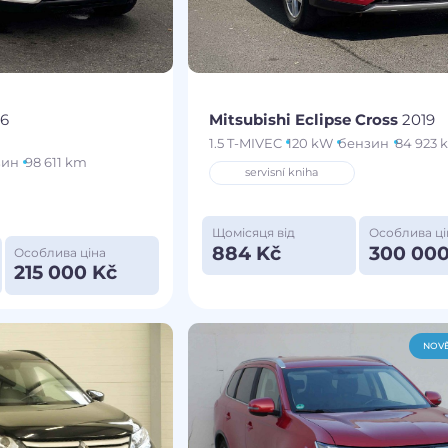
16
Mitsubishi Eclipse Cross
2019
1.5 T-MIVEC
120 kW
бензин
84 923 
зин
98 611 km
servisní kniha
Щомісяця від
Особлива ці
884 Kč
300 000
Особлива ціна
215 000 Kč
NOVĚ