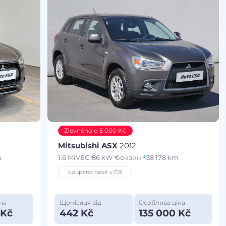
Zlevněno o 5 000 Kč
Mitsubishi ASX
2012
m
1.6 MiVEC
86 kW
бензин
138 178 km
koupeno nové v ČR
на
Щомісяця від
Особлива ціна
 Kč
442 Kč
135 000 Kč