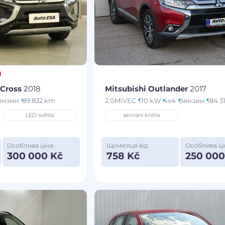
 Cross
2018
Mitsubishi Outlander
2017
ензин
89 832 km
2.0MiVEC
110 kW
4x4
бензин
184 3
LED světla
servisní kniha
Особлива ціна
Щомісяця від
Особлива ці
300 000 Kč
758 Kč
250 000