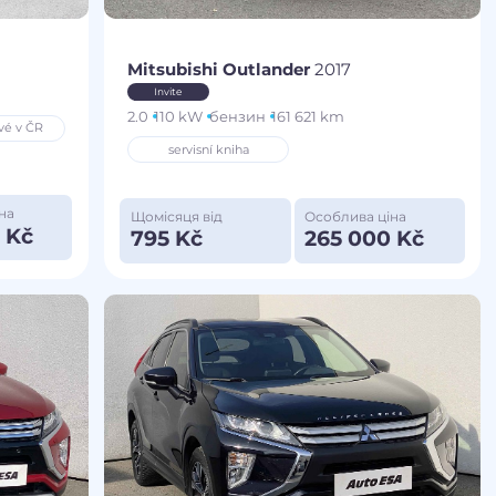
Mitsubishi Outlander
2017
Invite
m
2.0
110 kW
бензин
161 621 km
vé v ČR
servisní kniha
на
Щомісяця від
Особлива ціна
 Kč
795 Kč
265 000 Kč