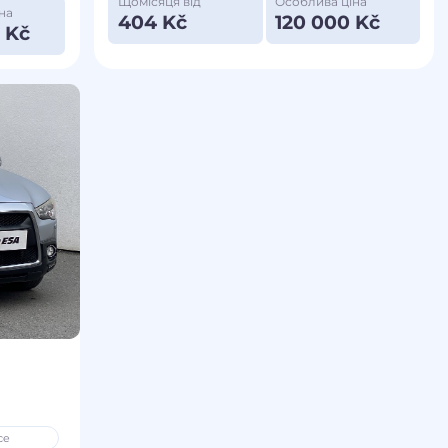
Щомісяця від
Особлива ціна
на
404 Kč
120 000 Kč
 Kč
ce