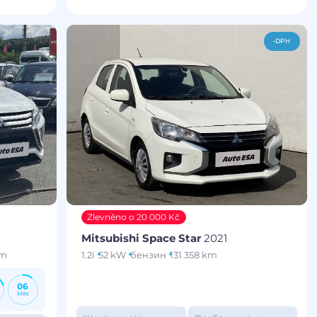
-DPH
Zlevněno o 20 000 Kč
Mitsubishi Space Star
2021
km
1.2i
52 kW
бензин
131 358 km
06
MIN