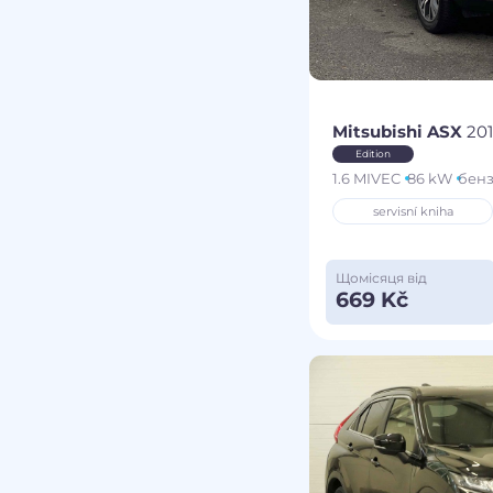
Mitsubishi ASX
20
Edition
1.6 MIVEC
86 kW
бен
servisní kniha
Щомісяця від
669 Kč