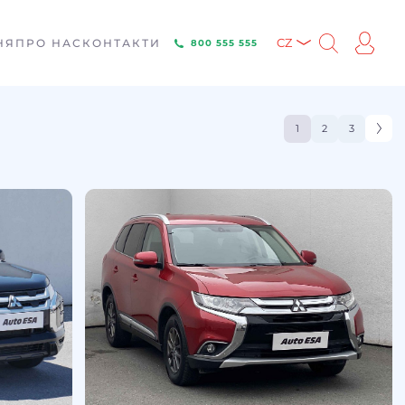
НЯ
ПРО НАС
КОНТАКТИ
CZ
800 555 555
1
2
3