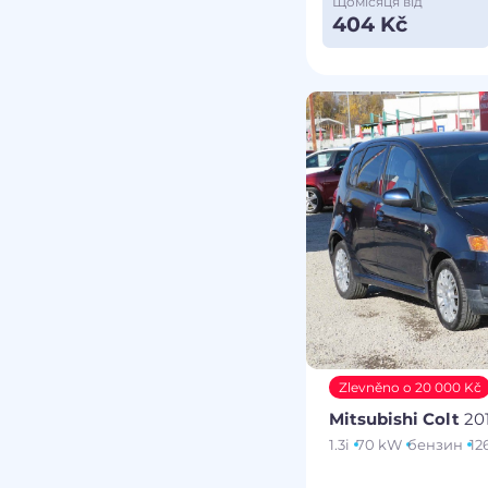
Щомісяця від
404 Kč
Zlevněno o 20 000 Kč
Mitsubishi Colt
20
1.3i
70 kW
бензин
12