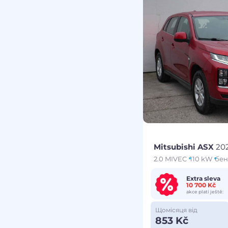
Mitsubishi ASX
20
2.0 MIVEC
110 kW
бен
Extra sleva
10 700 Kč
akce platí ještě:
Щомісяця від
853 Kč