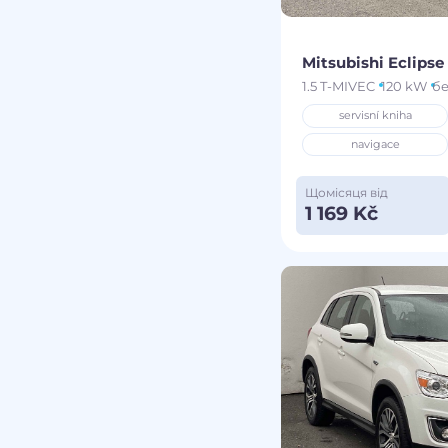
Mitsubishi Eclipse
1.5 T-MIVEC
120 kW
б
servisní kniha
navigace
Щомісяця від
1 169 Kč