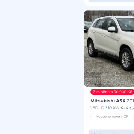
Zlevněno o 30 000 Kč
Mitsubishi ASX
20
1.8Di-D
110 kW
4x4
д
koupeno nové v ČR