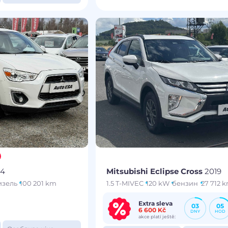
14
Mitsubishi Eclipse Cross
2019
изель
100 201 km
1.5 T-MIVEC
120 kW
бензин
27 712 
Extra sleva
03
05
6 600 Kč
DNY
HOD
akce platí ještě: