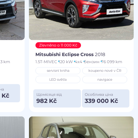
Zlevněno o 11 000 Kč
Mitsubishi Eclipse Cross
2018
13 km
1.5T-MIVEC
120 kW
4x4
бензин
76 099 km
servisní kniha
koupeno nové v ČR
LED světla
navigace
на
 Kč
Щомісяця від
Особлива ціна
982 Kč
339 000 Kč