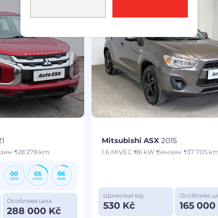
21
Mitsubishi ASX
2015
зин
128 278 km
1.6 MIVEC
86 kW
бензин
137 705 k
00
05
06
DEN
HOD
MIN
Щомісяця від
Особлива ці
Особлива ціна
530 Kč
165 000
288 000 Kč