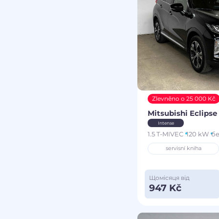
Zlevněno o 25 000 Kč
Mitsubishi Eclipse
Intense
1.5 T-MIVEC
120 kW
б
servisní kniha
Щомісяця від
947 Kč