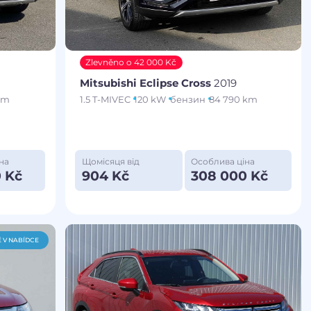
Zlevněno o 42 000 Kč
Mitsubishi Eclipse Cross
2019
km
1.5 T-MIVEC
120 kW
бензин
84 790 km
на
Щомісяця від
Особлива ціна
 Kč
904 Kč
308 000 Kč
 V NABÍDCE