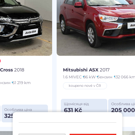
 Cross
2018
Mitsubishi ASX
2017
1.6 MIVEC
86 kW
бензин
132 066 k
ензин
61 219 km
koupeno nové v ČR
Щомісяця від
Особлива ці
631 Kč
205 000
Особлива ціна
325 000 Kč