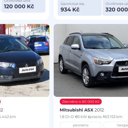
Особлива ціна
Щомісяця від
Особлива ці
120 000 Kč
934 Kč
320 000
Zlevněno o 80 000 Kč
12
Mitsubishi ASX
2012
6 442 km
1.8 DI-D
85 kW
дизель
163 153 km
panorama
naviga