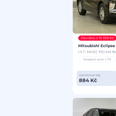
Zlevněno o 10 000 Kč
Mitsubishi Eclipse
1.5 T- MIVEC
120 kW
б
koupeno nové v ČR
Щомісяця від
884 Kč