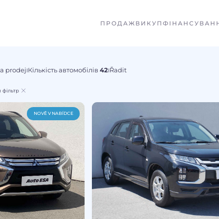
ПРОДАЖ
ВИКУП
ФІНАНСУВАН
na prodej
Кількість автомобілів
42
Řadit
I
I
 фільтр
NOVĚ V NABÍDCE