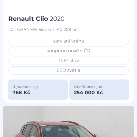
Renault Clio
2020
1.0 TCe
74 kW
бензин
40 259 km
servisní kniha
koupeno nové v ČR
TOP stav
LED světla
Щомісяця від
Особлива ціна
768 Kč
254 000 Kč