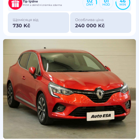
02
01
46
Tip týdne
DNY
HOD
MIN
PHM a dálniční známka zdarma
Щомісяця від
Особлива ціна
730 Kč
240 000 Kč