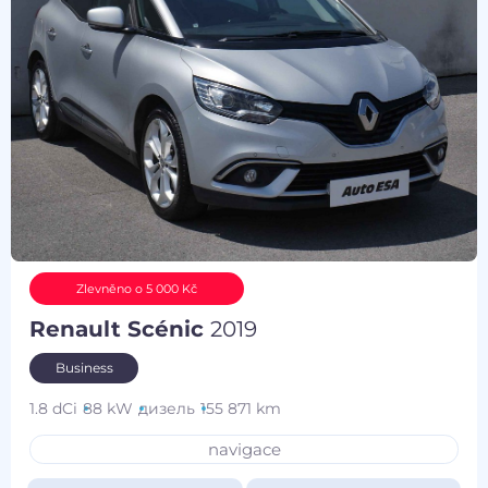
Zlevněno o 5 000 Kč
Renault Scénic
2019
Business
1.8 dCi
88 kW
дизель
155 871 km
navigace