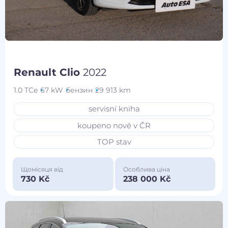
Renault Clio
2022
1.0 TCe
67 kW
бензин
29 913 km
servisní kniha
koupeno nové v ČR
TOP stav
Щомісяця від
Особлива ціна
730 Kč
238 000 Kč