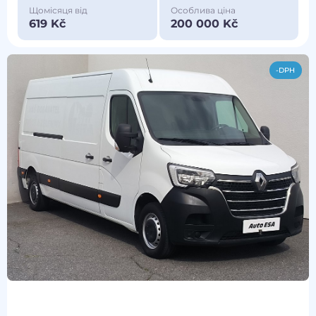
Щомісяця від
Особлива ціна
619 Kč
200 000 Kč
-DPH