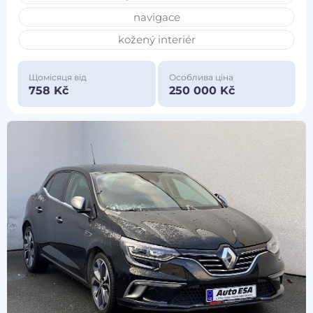
navigace
kožený interiér
Щомісяця від
Особлива ціна
758 Kč
250 000 Kč