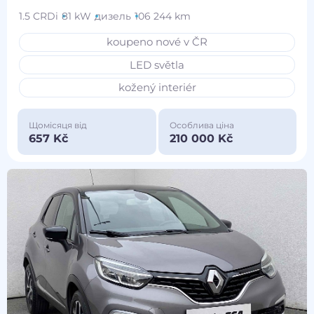
1.5 CRDi
81 kW
дизель
106 244 km
koupeno nové v ČR
LED světla
kožený interiér
Щомісяця від
Особлива ціна
657 Kč
210 000 Kč