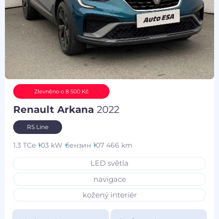
Zlevněno o 8 500 Kč
Renault Arkana
2022
RS Line
1.3 TCe
103 kW
бензин
107 466 km
LED světla
navigace
kožený interiér