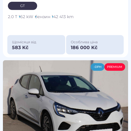
GT
2.0 T
162 kW
бензин
142 413 km
Щомісяця від
Особлива ціна
583 Kč
186 000 Kč
-DPH
PREMIUM