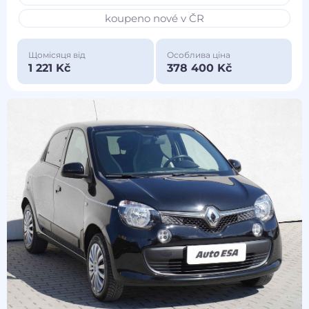
koupeno nové v ČR
Щомісяця від
Особлива ціна
1 221 Kč
378 400 Kč