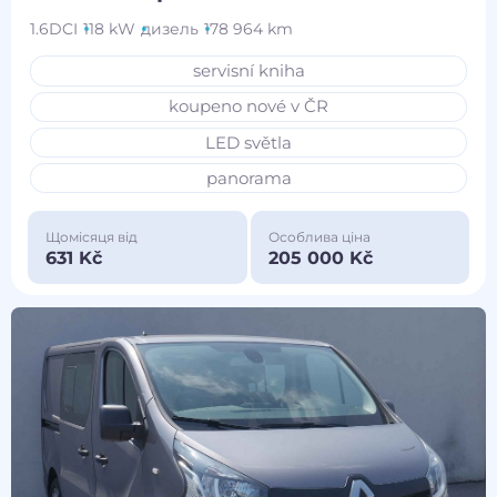
1.6DCI
118 kW
дизель
178 964 km
servisní kniha
koupeno nové v ČR
LED světla
panorama
Щомісяця від
Особлива ціна
631 Kč
205 000 Kč