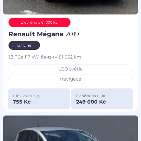
Zlevněno o 61 000 Kč
Renault Mégane
2019
GT Line
1.3 TCe
117 kW
бензин
91 662 km
LED světla
navigace
Щомісяця від
Особлива ціна
755 Kč
249 000 Kč