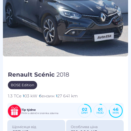
Renault Scénic
2018
BOSE Edition
1.3 TCe
103 kW
бензин
127 641 km
02
01
46
Tip týdne
DNY
HOD
MIN
PHM a dálniční známka zdarma
Щомісяця від
Особлива ціна