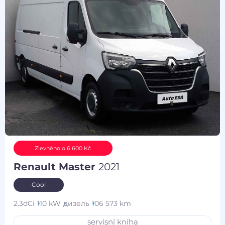
Zlevněno o 6 600 Kč
Renault Master
2021
Cool
2.3dCi
110 kW
дизель
106 573 km
servisní kniha