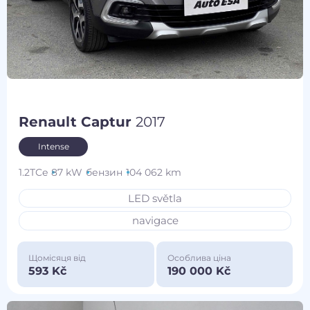
Renault Captur
2017
Intense
1.2TCe
87 kW
бензин
104 062 km
LED světla
navigace
Щомісяця від
Особлива ціна
593 Kč
190 000 Kč