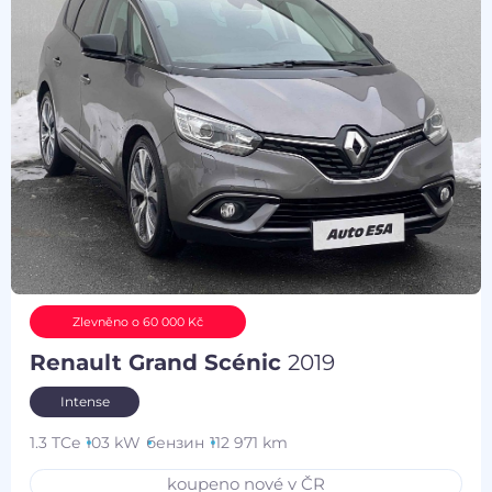
Zlevněno o 60 000 Kč
Renault Grand Scénic
2019
Intense
1.3 TCe
103 kW
бензин
112 971 km
koupeno nové v ČR