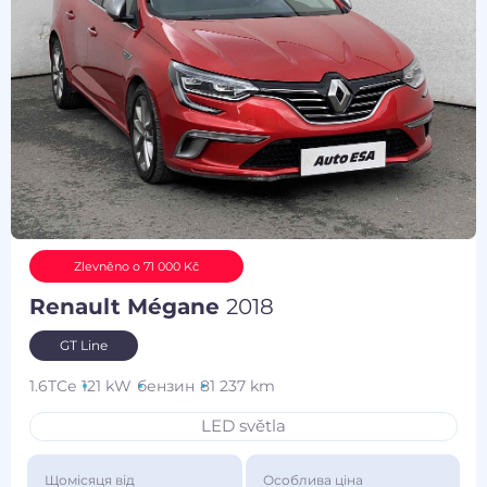
Zlevněno o 71 000 Kč
Renault Mégane
2018
GT Line
1.6TCe
121 kW
бензин
81 237 km
LED světla
Щомісяця від
Особлива ціна