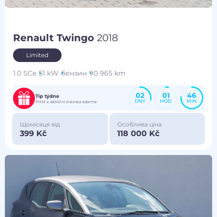
Renault Twingo
2018
Limited
1.0 SCe
51 kW
бензин
90 965 km
02
01
46
Tip týdne
DNY
HOD
MIN
PHM a dálniční známka zdarma
Щомісяця від
Особлива ціна
399 Kč
118 000 Kč