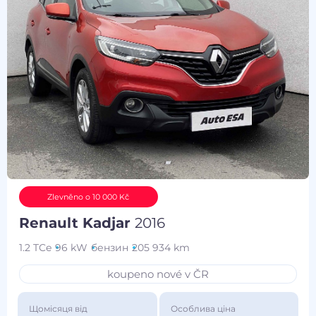
Zlevněno o 10 000 Kč
Renault Kadjar
2016
1.2 TCe
96 kW
бензин
205 934 km
koupeno nové v ČR
Щомісяця від
Особлива ціна