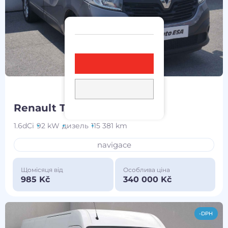
Renault Trafic
2018
1.6dCi
92 kW
дизель
115 381 km
navigace
Щомісяця від
Особлива ціна
985 Kč
340 000 Kč
-DPH