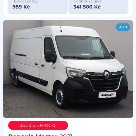
Щомісяця від
Особлива ціна
989 Kč
341 500 Kč
-DPH
Zlevněno o 14 400 Kč