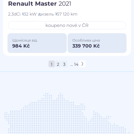
Renault Master
2021
2.3dCi
132 kW
дизель
157 120 km
koupeno nové v ČR
Щомісяця від
Особлива ціна
984 Kč
339 700 Kč
1
2
3
... 14