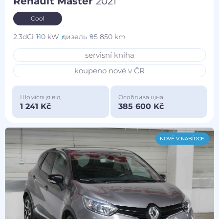
Renault Master
2021
Cool
2.3dCi
110 kW
дизель
95 850 km
servisní kniha
koupeno nové v ČR
Щомісяця від
Особлива ціна
1 241 Kč
385 600 Kč
NOVĚ V NABÍDCE