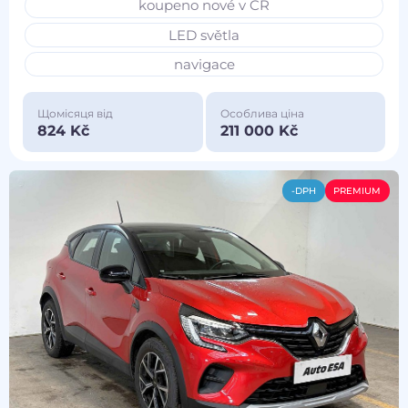
koupeno nové v ČR
LED světla
navigace
Щомісяця від
Особлива ціна
824 Kč
211 000 Kč
-DPH
PREMIUM