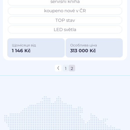
servisní kniha
koupeno nové v ČR
TOP stav
LED světla
Щомісяця від
Особлива ціна
1 146 Kč
313 000 Kč
1
2