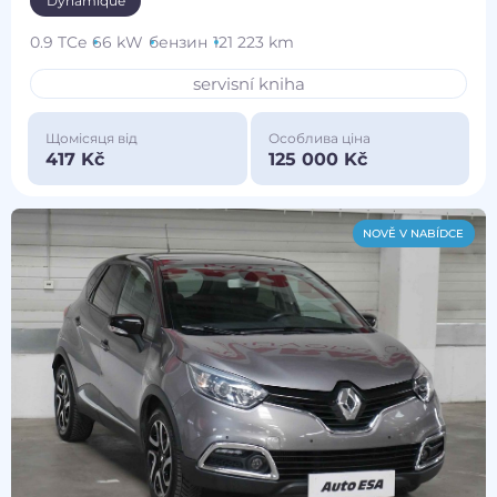
Dynamique
0.9 TCe
66 kW
бензин
121 223 km
servisní kniha
Щомісяця від
Особлива ціна
417 Kč
125 000 Kč
NOVĚ V NABÍDCE