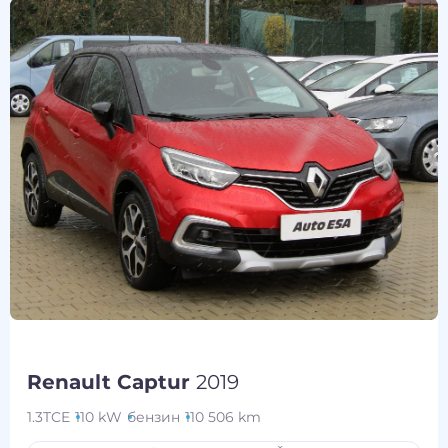
Renault Captur
2019
1.3TCE
110 kW
бензин
110 506 km