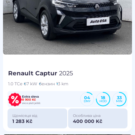
Renault Captur
2025
1.0 TCe
67 kW
бензин
13 km
Extra sleva
04
18
33
8 900 Kč
DNY
HOD
MIN
akce platí ještě:
Щомісяця від
Особлива ціна
1 283 Kč
400 000 Kč