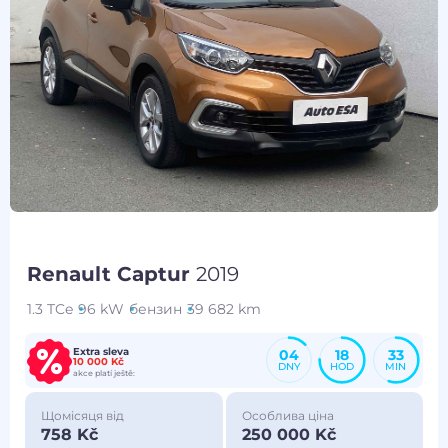
Renault Captur
2019
1.3 TCe
96 kW
бензин
39 682 km
Extra sleva
04
18
33
10 000 Kč
DNY
HOD
MIN
akce platí ještě:
Щомісяця від
Особлива ціна
758 Kč
250 000 Kč