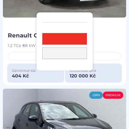
Renault Captur
2015
1.2 TCe
88 kW
бензин
129 765 km
navigace
Щомісяця від
Особлива ціна
404 Kč
120 000 Kč
-DPH
PREMIUM