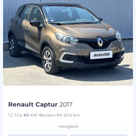
Renault Captur
2017
1.2 TCe
88 kW
бензин
141 604 km
navigace