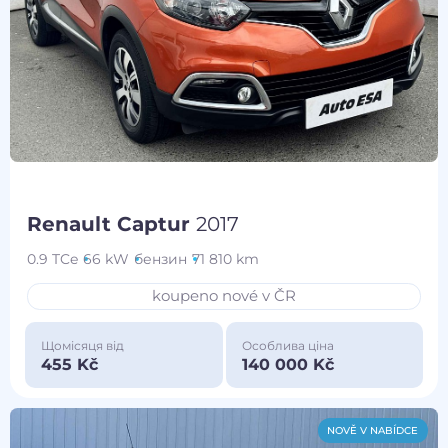
Renault Captur
2017
0.9 TCe
66 kW
бензин
71 810 km
koupeno nové v ČR
Щомісяця від
Особлива ціна
455 Kč
140 000 Kč
NOVĚ V NABÍDCE