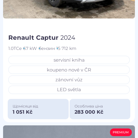
Renault Captur
2024
1.0TCe
67 kW
бензин
15 712 km
servisní kniha
koupeno nové v ČR
zánovní vůz
LED světla
Щомісяця від
Особлива ціна
1 051 Kč
283 000 Kč
PREMIUM