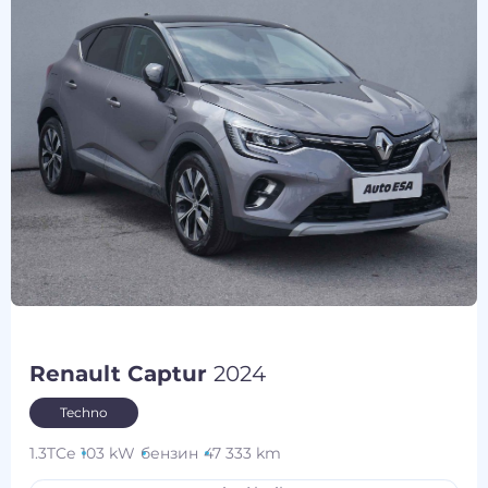
Renault Captur
2024
Techno
1.3TCe
103 kW
бензин
47 333 km