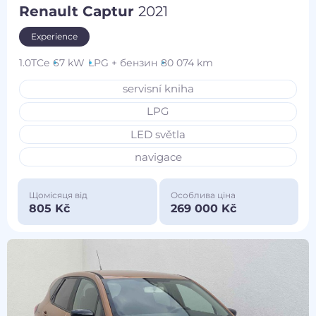
Renault Captur
2021
Experience
1.0TCe
67 kW
LPG + бензин
80 074 km
servisní kniha
LPG
LED světla
navigace
Щомісяця від
Особлива ціна
805 Kč
269 000 Kč