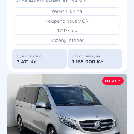
4.7 V8
323 kW
бензин
39 462 km
servisní kniha
koupeno nové v ČR
TOP stav
kožený interiér
Щомісяця від
Особлива ціна
3 471 Kč
1 168 000 Kč
PREMIUM