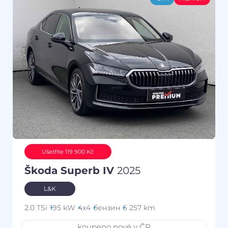
Ušetříte 119 900 Kč
Škoda Superb IV
2025
L&K
2.0 TSi
195 kW
4x4
бензин
6 257 km
koupeno nové v ČR