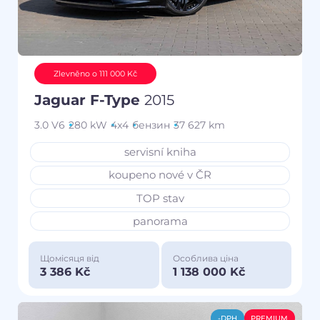
Zlevněno o 111 000 Kč
Jaguar F-Type
2015
3.0 V6
280 kW
4x4
бензин
37 627 km
servisní kniha
koupeno nové v ČR
TOP stav
panorama
Щомісяця від
Особлива ціна
3 386 Kč
1 138 000 Kč
-DPH
PREMIUM