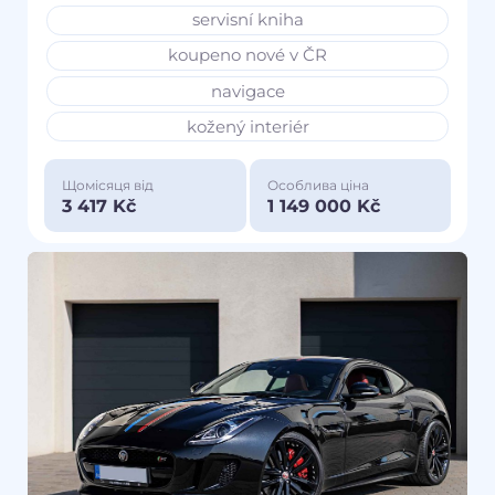
servisní kniha
koupeno nové v ČR
navigace
kožený interiér
Щомісяця від
Особлива ціна
3 417 Kč
1 149 000 Kč