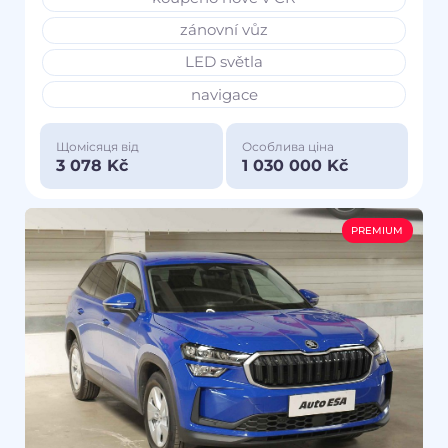
zánovní vůz
LED světla
navigace
Щомісяця від
Особлива ціна
3 078 Kč
1 030 000 Kč
PREMIUM