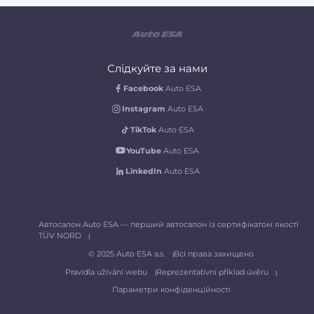
Слідкуйте за нами
Facebook
Auto ESA
Instagram
Auto ESA
TikTok
Auto ESA
YouTube
Auto ESA
LinkedIn
Auto ESA
Автосалон Auto ESA — перший автосалон із сертифікатом якості
TÜV NORD
© 2025 Auto ESA a.s.
Всі права захищено
Pravidla užívání webu
Reprezentativní příklad úvěru
Параметри конфіденційності