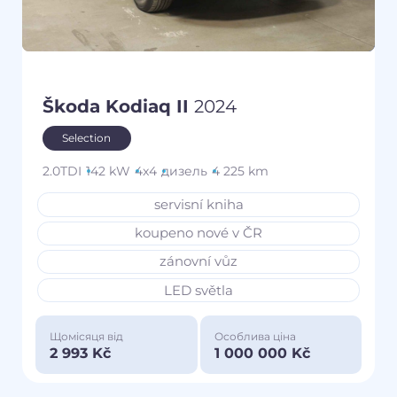
Škoda Kodiaq II
2024
Selection
2.0TDI
142 kW
4x4
дизель
4 225 km
servisní kniha
koupeno nové v ČR
zánovní vůz
LED světla
Щомісяця від
Особлива ціна
2 993 Kč
1 000 000 Kč