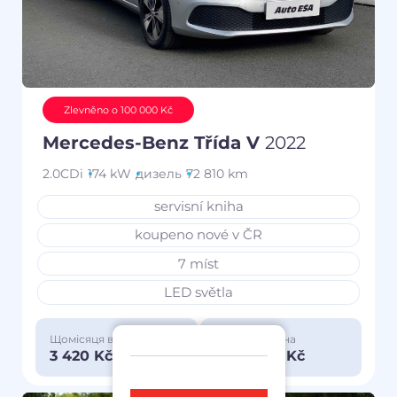
Zlevněno o 100 000 Kč
Mercedes-Benz Třída V
2022
2.0CDi
174 kW
дизель
72 810 km
servisní kniha
koupeno nové v ČR
7 míst
LED světla
Щомісяця від
Особлива ціна
3 420 Kč
1 150 000 Kč