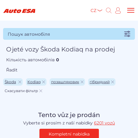
CZ
Пошук автомобіля
Ojeté vozy Škoda Kodiaq na prodej
Кількість автомобілів
0
Řadit
Škoda
Kodiaq
позашляховик
гібридний
Скасувати фільтр
Tento vůz je prodán
Vyberte si prosím z naší nabídky
6201 vozů
Kompletní nabídka