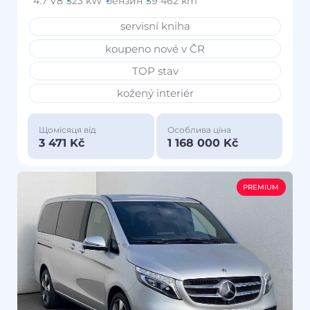
4.7 V8
323 kW
бензин
39 462 km
servisní kniha
koupeno nové v ČR
TOP stav
kožený interiér
Щомісяця від
Особлива ціна
3 471 Kč
1 168 000 Kč
PREMIUM