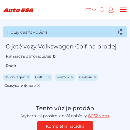
CZ
Пошук автомобіля
Ojeté vozy Volkswagen Golf na prodej
Кількість автомобілів
0
Řadit
Volkswagen
Golf
маєток
бензин
Скасувати фільтр
Tento vůz je prodán
Vyberte si prosím z naší nabídky
6052 vozů
Kompletní nabídka