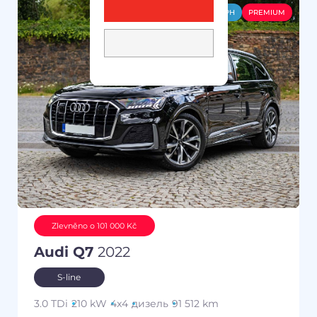
-DPH
PREMIUM
Zlevněno o 101 000 Kč
Audi Q7
2022
S-line
3.0 TDi
210 kW
4x4
дизель
91 512 km