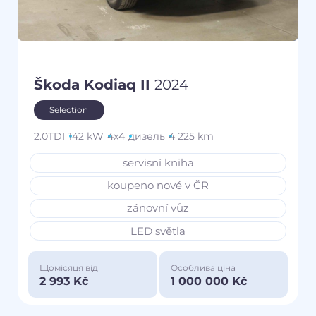
Škoda Kodiaq II
2024
Selection
2.0TDI
142 kW
4x4
дизель
4 225 km
servisní kniha
koupeno nové v ČR
zánovní vůz
LED světla
Щомісяця від
Особлива ціна
2 993 Kč
1 000 000 Kč