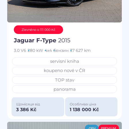
Zlevněno o 111 000 Kč
Jaguar F-Type
2015
3.0 V6
280 kW
4x4
бензин
37 627 km
servisní kniha
koupeno nové v ČR
TOP stav
panorama
Щомісяця від
Особлива ціна
3 386 Kč
1 138 000 Kč
-DPH
PREMIUM