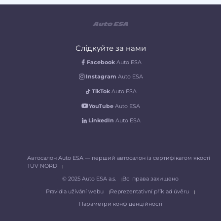
Слідкуйте за нами
Facebook
Auto ESA
Instagram
Auto ESA
TikTok
Auto ESA
YouTube
Auto ESA
LinkedIn
Auto ESA
Автосалон Auto ESA — перший автосалон із сертифікатом якості
TÜV NORD
© 2025 Auto ESA a.s.
Всі права захищено
Pravidla užívání webu
Reprezentativní příklad úvěru
Параметри конфіденційності