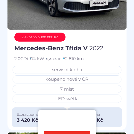
Zlevněno o 100 000 Kč
Mercedes-Benz Třída V
2022
2.0CDi
174 kW
дизель
72 810 km
servisní kniha
koupeno nové v ČR
7 míst
LED světla
Щомісяця від
Особлива ціна
3 420 Kč
1 150 000 Kč