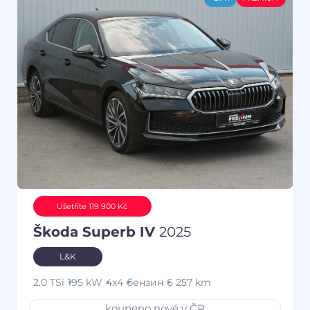
Ušetříte 119 900 Kč
Škoda Superb IV
2025
L&K
2.0 TSi
195 kW
4x4
бензин
6 257 km
koupeno nové v ČR