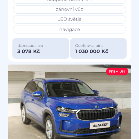
zánovní vůz
LED světla
navigace
Щомісяця від
Особлива ціна
3 078 Kč
1 030 000 Kč
PREMIUM