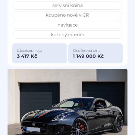
servisní kniha
koupeno nové v ČR
navigace
kožený interiér
Щомісяця від
Особлива ціна
3 417 Kč
1 149 000 Kč