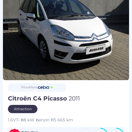
Prověřeno
Citroën C4 Picasso
2011
Attraction
1.6VTi
88 kW
benzín
115 665 km