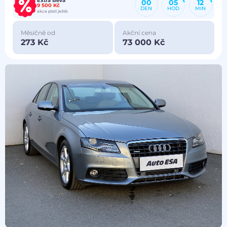
Extra sleva
00
05
12
9 500 Kč
DEN
HOD
MIN
akce platí ještě:
Měsíčně od
Akční cena
273 Kč
73 000 Kč