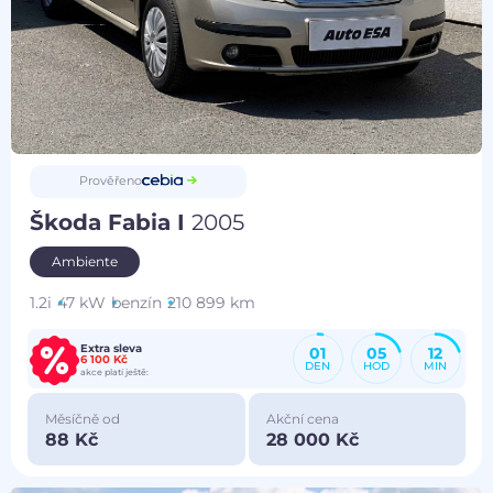
Prověřeno
Škoda Fabia I
2005
Ambiente
1.2i
47 kW
benzín
210 899 km
Extra sleva
01
05
12
6 100 Kč
DEN
HOD
MIN
akce platí ještě:
Měsíčně od
Akční cena
88 Kč
28 000 Kč