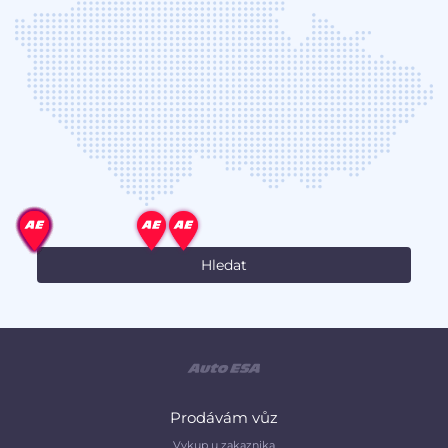
Prodávám vůz
Vykup u zakaznika