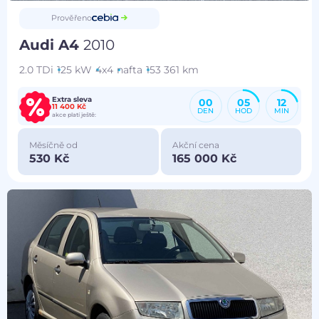
Prověřeno
Audi A4
2010
2.0 TDi
125 kW
4x4
nafta
153 361 km
Extra sleva
00
05
12
11 400 Kč
DEN
HOD
MIN
akce platí ještě:
Měsíčně od
Akční cena
530 Kč
165 000 Kč