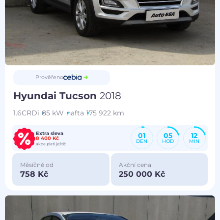
Prověřeno
Hyundai Tucson
2018
1.6CRDi
85 kW
nafta
175 922 km
Extra sleva
01
05
12
8 400 Kč
DEN
HOD
MIN
akce platí ještě:
Měsíčně od
Akční cena
758 Kč
250 000 Kč