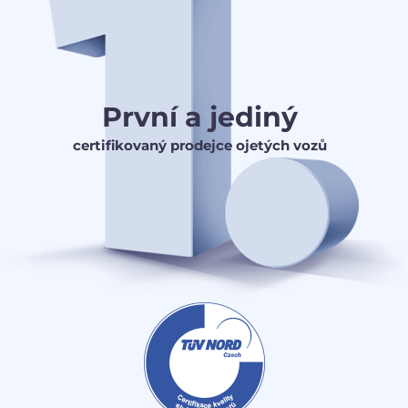
První a jediný
certifikovaný prodejce ojetých vozů