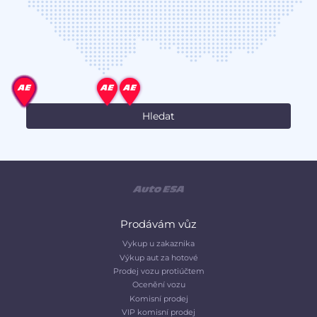
Prodávám vůz
Vykup u zakaznika
Výkup aut za hotové
Prodej vozu protiúčtem
Ocenění vozu
Komisní prodej
VIP komisní prodej