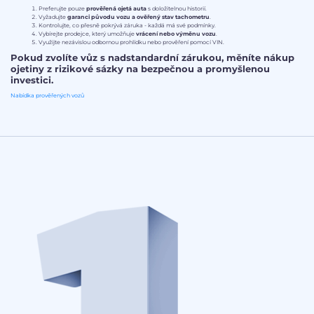
Preferujte pouze
prověřená ojetá auta
s doložitelnou historií.
Vyžadujte
garanci původu vozu a ověřený stav tachometru
.
Kontrolujte, co přesně pokrývá záruka - každá má své podmínky.
Vybírejte prodejce, který umožňuje
vrácení nebo výměnu vozu
.
Využijte nezávislou odbornou prohlídku nebo prověření pomocí VIN.
Pokud zvolíte vůz s nadstandardní zárukou, měníte nákup
ojetiny z rizikové sázky na bezpečnou a promyšlenou
investici.
Nabídka prověřených vozů