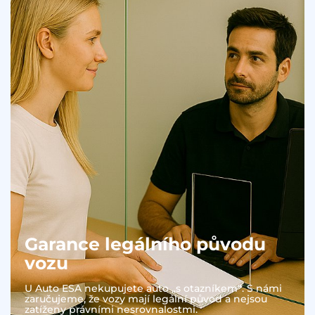
Garance legálního původu
vozu
U Auto ESA nekupujete auto „s otazníkem“. S námi
zaručujeme, že vozy mají legální původ a nejsou
zatíženy právními nesrovnalostmi.