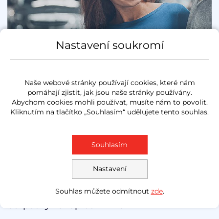
Nastavení soukromí
Naše webové stránky používají cookies, které nám
Záruka na mechanický stav
pomáhají zjistit, jak jsou naše stránky používány.
vozu
Abychom cookies mohli používat, musíte nám to povolit.
Kliknutím na tlačítko „Souhlasím“ udělujete tento souhlas.
Záruka na mechanický stav vozu až na 3 roky -
klidné cestování bez nečekaných výdajů.
Souhlasím
CHCI ZÁRUKU DEFEND CAR PROTECT
Nastavení
Souhlas můžete odmítnout
zde
.
Nadstandardní záruky na ojeté vozy –
bezpečný nákup bez rizika