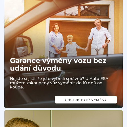
Garance výměny vozu bez
udání důvodu
Nejste si jistí, že jste vybrali správně? U Auto ESA
můžete zakoupený vůz vyměnit do 10 dnů od
koupě.
CHCI JISTOTU VÝMĚNY