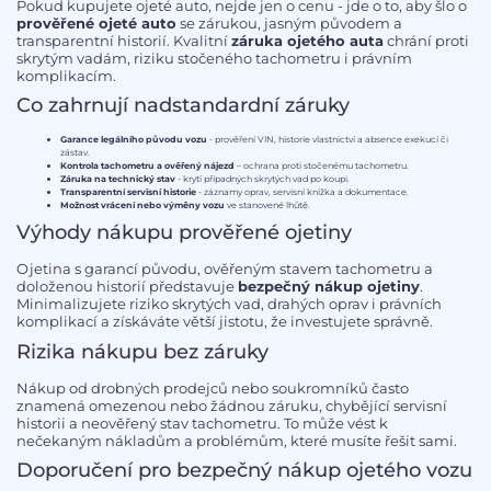
Pokud kupujete ojeté auto, nejde jen o cenu - jde o to, aby šlo o
prověřené ojeté auto
se zárukou, jasným původem a
transparentní historií. Kvalitní
záruka ojetého auta
chrání proti
skrytým vadám, riziku stočeného tachometru i právním
komplikacím.
Co zahrnují nadstandardní záruky
Garance legálního původu vozu
- prověření VIN, historie vlastnictví a absence exekucí či
zástav.
Kontrola tachometru a ověřený nájezd
– ochrana proti stočenému tachometru.
Záruka na technický stav
- krytí případných skrytých vad po koupi.
Transparentní servisní historie
- záznamy oprav, servisní knížka a dokumentace.
Možnost vrácení nebo výměny vozu
ve stanovené lhůtě.
Výhody nákupu prověřené ojetiny
Ojetina s garancí původu, ověřeným stavem tachometru a
doloženou historií představuje
bezpečný nákup ojetiny
.
Minimalizujete riziko skrytých vad, drahých oprav i právních
komplikací a získáváte větší jistotu, že investujete správně.
Rizika nákupu bez záruky
Nákup od drobných prodejců nebo soukromníků často
znamená omezenou nebo žádnou záruku, chybějící servisní
historii a neověřený stav tachometru. To může vést k
nečekaným nákladům a problémům, které musíte řešit sami.
Doporučení pro bezpečný nákup ojetého vozu