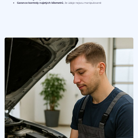
Garance kontroly najetých kilometrů
, že údaje nejsou manipulované