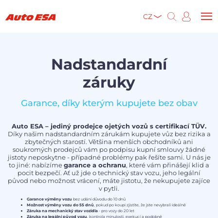
CZ
Nadstandardní
záruky
Garance, díky kterým kupujete bez obav
Auto ESA – jediný prodejce ojetých vozů s certifikací TÜV.
Díky našim nadstandardním zárukám kupujete vůz bez rizika a
zbytečných starostí. Většina menších obchodníků ani
soukromých prodejců vám po podpisu kupní smlouvy žádné
jistoty neposkytne - případné problémy pak řešíte sami. U nás je
to jiné: nabízíme
garance a ochranu
, které vám přinášejí klid a
pocit bezpečí. Ať už jde o technický stav vozu, jeho legální
původ nebo možnost vrácení, máte jistotu, že nekupujete zajíce
v pytli.
Garance výměny vozu
bez udání důvodu do 10 dnů
Možnost výměny vozu do 55 dnů
, pokud po koupi zjistíte, že jste nevybrali ideálně
Záruka na mechanický stav vozidla
- pro vozy do 20 let
Záruka na legální původ vozu
, kontrola minulosti, exekucí a podobně