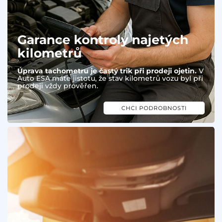
Garance kontroly najetých
kilometrů
Úprava tachometru je častý trik při prodeji ojetin.
V
Auto ESA máte jistotu, že stav kilometrů vozu byl při
prodeji vždy prověřen.
CHCI PODROBNOSTI