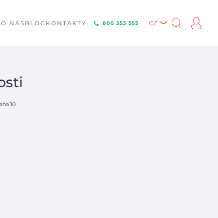
E
O NÁS
BLOG
KONTAKTY
CZ
800 555 555
osti
aha 10