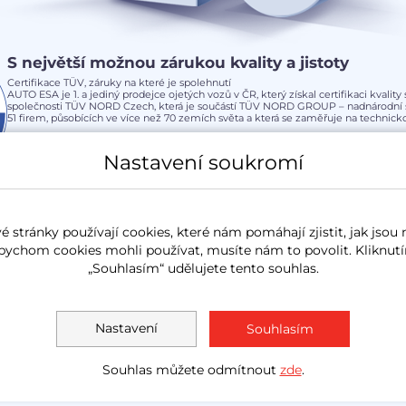
S největší možnou zárukou kvality a jistoty
Certifikace TÜV, záruky na které je spolehnutí
AUTO ESA je 1. a jediný prodejce ojetých vozů v ČR, který získal certifikaci kvalit
společnosti TÜV NORD Czech, která je součástí TÜV NORD GROUP – nadnárodní s
51 firem, působících ve více než 70 zemích světa a která se zaměřuje na technickou
Více informací o
Certifikaci TÜV
Nastavení soukromí
 stránky používají cookies, které nám pomáhají zjistit, jak jsou 
bychom cookies mohli používat, musíte nám to povolit. Kliknutí
Pobočky Auto ESA
„Souhlasím“ udělujete tento souhlas.
stále více místech po celé ČR. Vyberte si nejbližší pobo
Nastavení
Souhlasím
Souhlas můžete odmítnout
zde
.