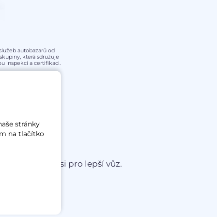
y služeb autobazarů od
kupiny, která sdružuje
 inspekci a certifikaci.
naše stránky
m na tlačítko
čku a přijďte si pro lepší vůz.