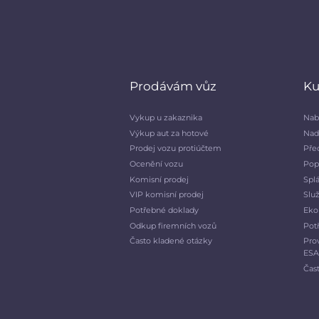
Prodávám vůz
Ku
Vykup u zakaznika
Nab
Výkup aut za hotové
Nad
Prodej vozu protiúčtem
Pře
Ocenění vozu
Pop
Komisní prodej
Spl
VIP komisní prodej
Slu
Potřebné doklady
Eko
Odkup firemních vozů
Pot
Často kladené otázky
Pro
ES
Čas