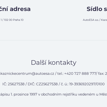
ní adresa
Sídlo 
1 / 102 00 Praha 10
AutoESA a.s. / Kaza
Další kontakty
akaznickecentrum@autoesa.cz / tel.: +420 727 888 777/ fax: 2
IČ: 25627538 / DIČ: CZ25627538 / č. ú.: 19-3936920297/0100
ápisu 1. prosince 1997 v obchodním rejstříku vedeném u Měst