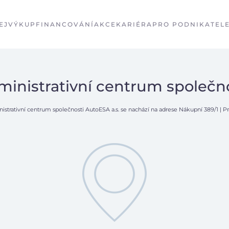
EJ
VÝKUP
FINANCOVÁNÍ
AKCE
KARIÉRA
PRO PODNIKATEL
inistrativní centrum společn
istrativní centrum společnosti AutoESA a.s. se nachází na adrese Nákupní 389/1 | Pr