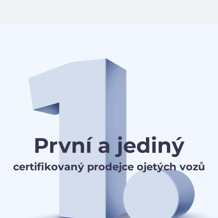
První a jediný
certifikovaný prodejce ojetých vozů