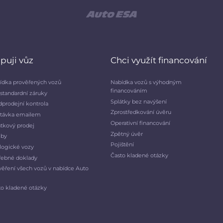
puji vůz
Chci využít financování
ídka prověřených vozů
Nabídka vozů s výhodným
financováním
standardní záruky
Splátky bez navýšení
dprodejní kontrola
Zprostředkování úvěru
távka emailem
Operativní financování
átkový prodej
Zpětný úvěr
žby
Pojištění
logické vozy
Často kladené otázky
řebné doklady
věření všech vozů v nabídce Auto
A
to kladené otázky