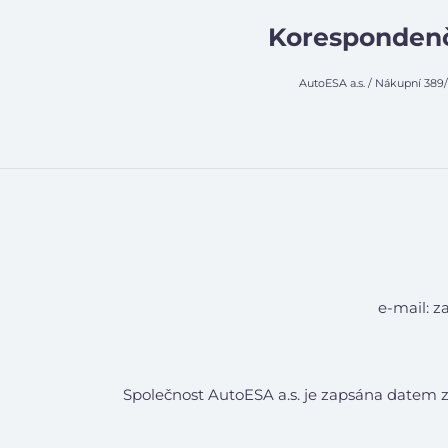
Korespondenč
AutoESA a.s. / Nákupní 389/ 
e-mail: z
Společnost AutoESA a.s. je zapsána datem z