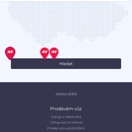
Prodávám vůz
Vykup u zakaznika
Výkup aut za hotové
Prodej vozu protiúčtem