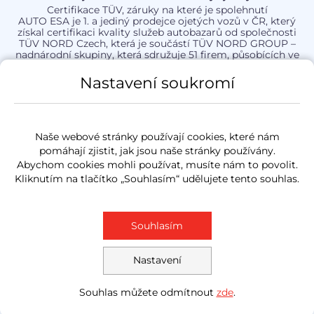
Certifikace TÜV, záruky na které je spolehnutí
AUTO ESA je 1. a jediný prodejce ojetých vozů v ČR, který
získal certifikaci kvality služeb autobazarů od společnosti
TÜV NORD Czech, která je součástí TÜV NORD GROUP –
nadnárodní skupiny, která sdružuje 51 firem, působících ve
více než 70 zemích světa a která se zaměřuje na technickou
inspekci a certifikaci.
Nastavení soukromí
Více informací o
Certifikaci TÜV
Naše webové stránky používají cookies, které nám
pomáhají zjistit, jak jsou naše stránky používány.
Pobočky Auto ESA
Abychom cookies mohli používat, musíte nám to povolit.
Kliknutím na tlačítko „Souhlasím“ udělujete tento souhlas.
Auto ESA své služby nabízí na stále více místech po celé ČR. Vyberte
si nejbližší pobočku a přijďte si pro lepší vůz.
Souhlasím
Nastavení
Souhlas můžete odmítnout
zde
.