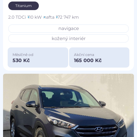
Titanium
2.0 TDCi
110 kW
nafta
172 747 km
navigace
kožený interiér
Měsíčně od
Akční cena
530 Kč
165 000 Kč