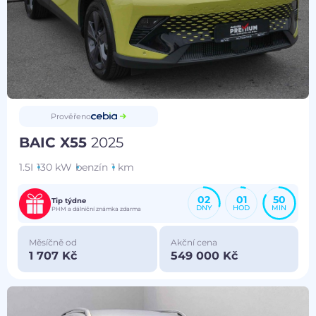
Prověřeno
BAIC X55
2025
1.5I
130 kW
benzín
1 km
02
01
50
Tip týdne
DNY
HOD
MIN
PHM a dálniční známka zdarma
Měsíčně od
Akční cena
1 707 Kč
549 000 Kč