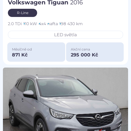
Volkswagen Tiguan
2016
R-Line
2.0 TDi
110 kW
4x4
nafta
198 430 km
LED světla
Měsíčně od
Akční cena
871 Kč
295 000 Kč