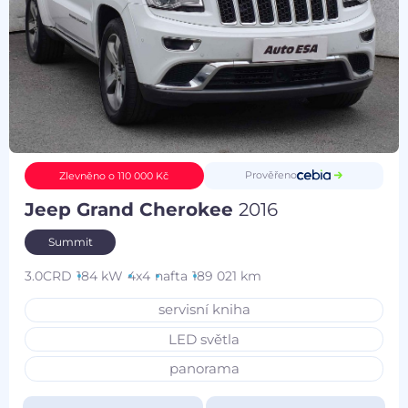
Prověřeno
Zlevněno o 110 000 Kč
Jeep Grand Cherokee
2016
Summit
3.0CRD
184 kW
4x4
nafta
189 021 km
servisní kniha
LED světla
panorama