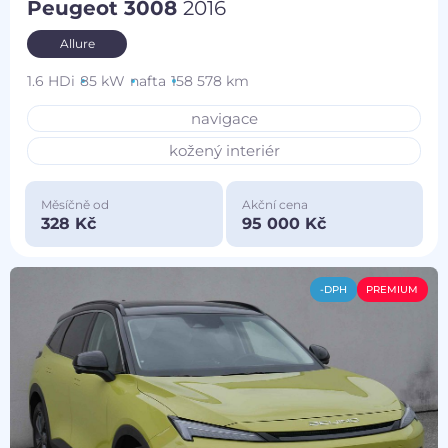
Peugeot 3008
2016
Allure
1.6 HDi
85 kW
nafta
158 578 km
navigace
kožený interiér
Měsíčně od
Akční cena
328 Kč
95 000 Kč
-DPH
PREMIUM