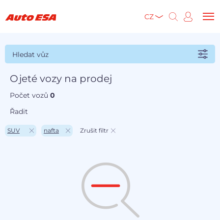
CZ
Hledat vůz
Ojeté vozy na prodej
Počet vozů
0
Řadit
SUV
nafta
Zrušit filtr