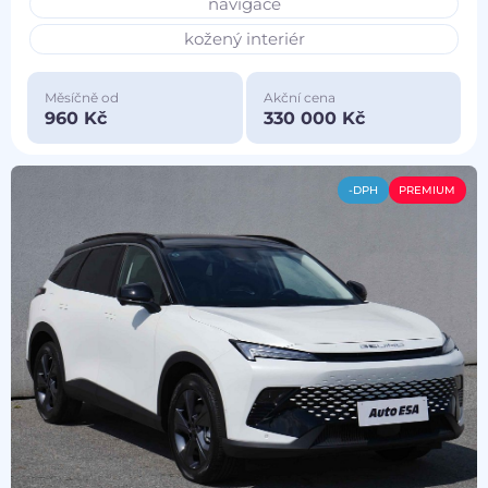
navigace
kožený interiér
Měsíčně od
Akční cena
960 Kč
330 000 Kč
-DPH
PREMIUM