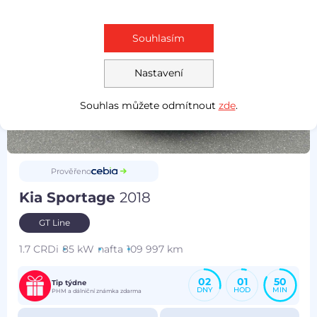
Souhlasím
Nastavení
Souhlas můžete odmítnout
zde
.
Prověřeno
Kia Sportage
2018
GT Line
1.7 CRDi
85 kW
nafta
109 997 km
02
01
50
Tip týdne
DNY
HOD
MIN
PHM a dálniční známka zdarma