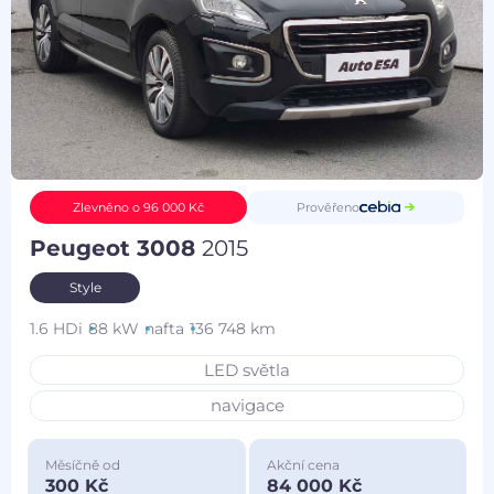
Prověřeno
Zlevněno o 96 000 Kč
Peugeot 3008
2015
Style
1.6 HDi
88 kW
nafta
136 748 km
LED světla
navigace
Měsíčně od
Akční cena
300 Kč
84 000 Kč