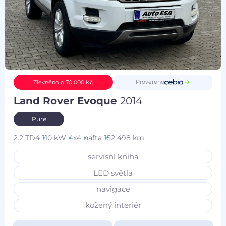
Prověřeno
Zlevněno o 70 000 Kč
Land Rover Evoque
2014
Pure
2.2 TD4
110 kW
4x4
nafta
152 498 km
servisní kniha
LED světla
navigace
kožený interiér