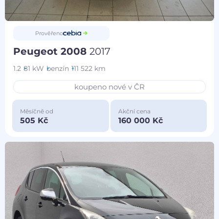
Prověřeno
Peugeot 2008
2017
1.2
81 kW
benzín
111 522 km
koupeno nové v ČR
Měsíčně od
Akční cena
505 Kč
160 000 Kč