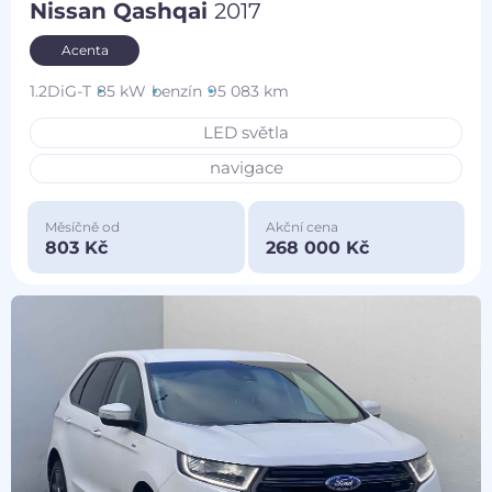
Nissan Qashqai
2017
Acenta
1.2DiG-T
85 kW
benzín
95 083 km
LED světla
navigace
Měsíčně od
Akční cena
803 Kč
268 000 Kč