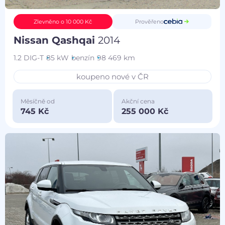
Prověřeno
Zlevněno o 10 000 Kč
Nissan Qashqai
2014
1.2 DIG-T
85 kW
benzín
98 469 km
koupeno nové v ČR
Měsíčně od
Akční cena
745 Kč
255 000 Kč