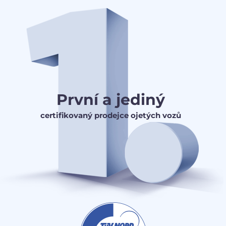
První a jediný
certifikovaný prodejce ojetých vozů