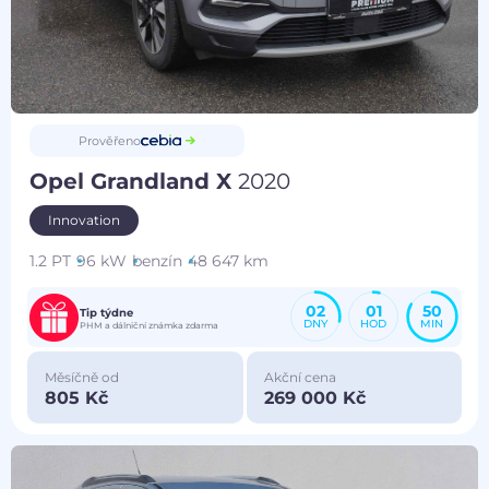
Prověřeno
Opel Grandland X
2020
Innovation
1.2 PT
96 kW
benzín
48 647 km
02
01
50
Tip týdne
DNY
HOD
MIN
PHM a dálniční známka zdarma
Měsíčně od
Akční cena
805 Kč
269 000 Kč