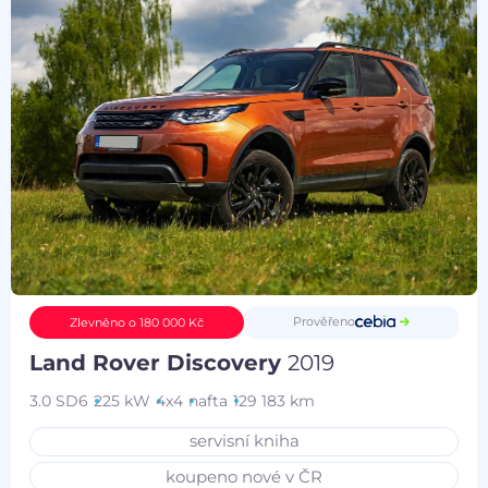
Prověřeno
Zlevněno o 180 000 Kč
Land Rover Discovery
2019
3.0 SD6
225 kW
4x4
nafta
129 183 km
servisní kniha
koupeno nové v ČR