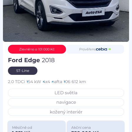
Prověřeno
Zlevněno o 101 000 Kč
Ford Edge
2018
ST-Line
2.0 TDCi
154 kW
4x4
nafta
106 612 km
LED světla
navigace
kožený interiér
Měsíčně od
Akční cena