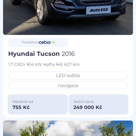
Prověřeno
Hyundai Tucson
2016
1.7 CRDi
104 kW
nafta
145 627 km
LED světla
navigace
Měsíčně od
Akční cena
755 Kč
249 000 Kč