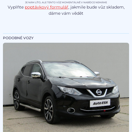
JE NÁM LÍTO, ALE TENTO VŮZ MOMENTÁLNĚ V NABÍDCE NEMÁME
Vyplňte
poptávkový formulář
, jakmile bude vůz skladem,
dáme vám vědět
PODOBNÉ VOZY