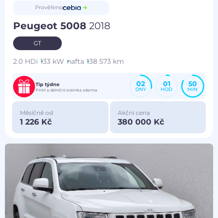
Prověřeno
Peugeot 5008
2018
GT
2.0 HDi
133 kW
nafta
138 573 km
02
01
50
Tip týdne
DNY
HOD
MIN
PHM a dálniční známka zdarma
Měsíčně od
Akční cena
1 226 Kč
380 000 Kč