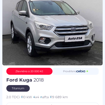
Prověřeno
Zlevněno o 20 000 Kč
Ford Kuga
2018
Titanium
2.0 TDCi
110 kW
4x4
nafta
119 689 km