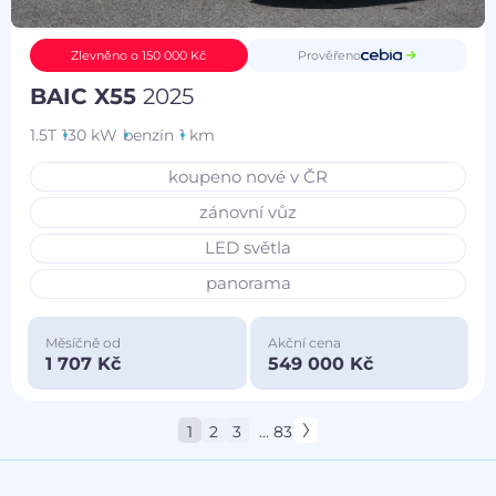
Prověřeno
Zlevněno o 150 000 Kč
BAIC X55
2025
1.5T
130 kW
benzín
1 km
koupeno nové v ČR
zánovní vůz
LED světla
panorama
Měsíčně od
Akční cena
1 707 Kč
549 000 Kč
1
2
3
... 83