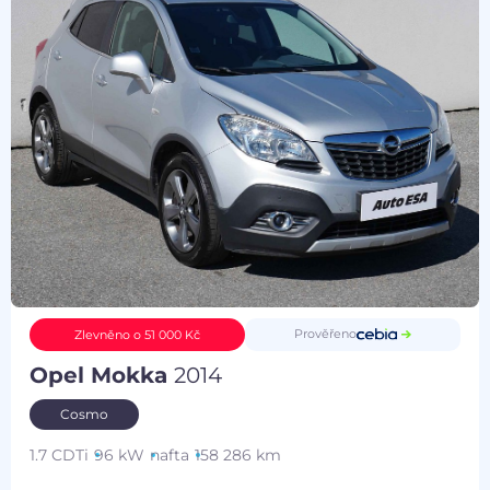
Prověřeno
Zlevněno o 51 000 Kč
Opel Mokka
2014
Cosmo
1.7 CDTi
96 kW
nafta
158 286 km