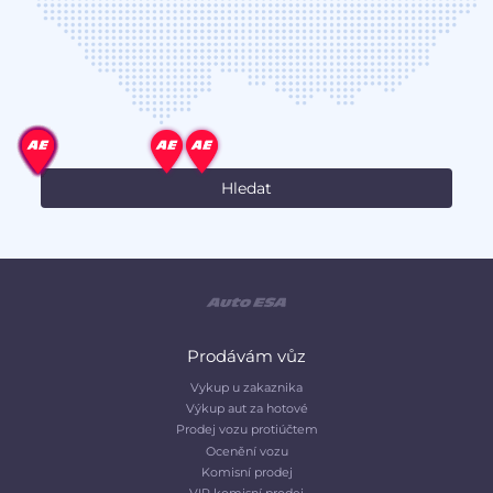
Prodávám vůz
Vykup u zakaznika
Výkup aut za hotové
Prodej vozu protiúčtem
Ocenění vozu
Komisní prodej