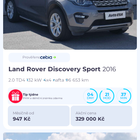
Prověřeno
Land Rover Discovery Sport
2016
2.0 TD4
132 kW
4x4
nafta
96 653 km
04
21
37
Tip týdne
DNY
HOD
MIN
PHM a dálniční známka zdarma
Měsíčně od
Akční cena
947 Kč
329 000 Kč