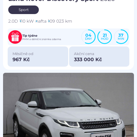
Sport
2.0D
110 kW
nafta
109 023 km
04
21
37
Tip týdne
DNY
HOD
MIN
PHM a dálniční známka zdarma
Měsíčně od
Akční cena
967 Kč
333 000 Kč