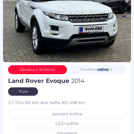
Prověřeno
Zlevněno o 70 000 Kč
Land Rover Evoque
2014
Pure
2.2 TD4
110 kW
4x4
nafta
152 498 km
servisní kniha
LED světla
navigace