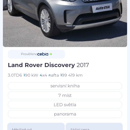
Prověřeno
Land Rover Discovery
2017
3.0TD6
190 kW
4x4
nafta
199 419 km
servisní kniha
7 míst
LED světla
panorama
Měsíčně od
Akční cena