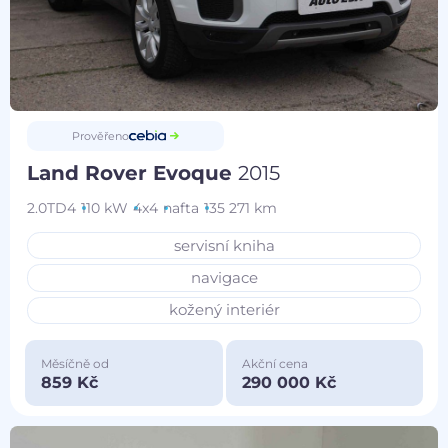
Prověřeno
Land Rover Evoque
2015
2.0TD4
110 kW
4x4
nafta
135 271 km
servisní kniha
navigace
kožený interiér
Měsíčně od
Akční cena
859 Kč
290 000 Kč