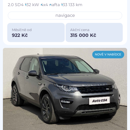
2.0 SD4
132 kW
4x4
nafta
133 133 km
navigace
Měsíčně od
Akční cena
922 Kč
315 000 Kč
NOVĚ V NABÍDCE