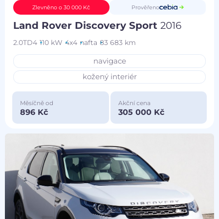
Prověřeno
Zlevněno o 30 000 Kč
Land Rover Discovery Sport
2016
2.0TD4
110 kW
4x4
nafta
83 683 km
navigace
kožený interiér
Měsíčně od
Akční cena
896 Kč
305 000 Kč