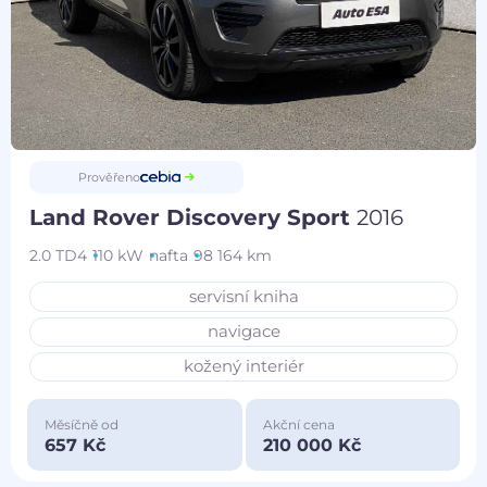
Prověřeno
Land Rover Discovery Sport
2016
2.0 TD4
110 kW
nafta
98 164 km
servisní kniha
navigace
kožený interiér
Měsíčně od
Akční cena
657 Kč
210 000 Kč