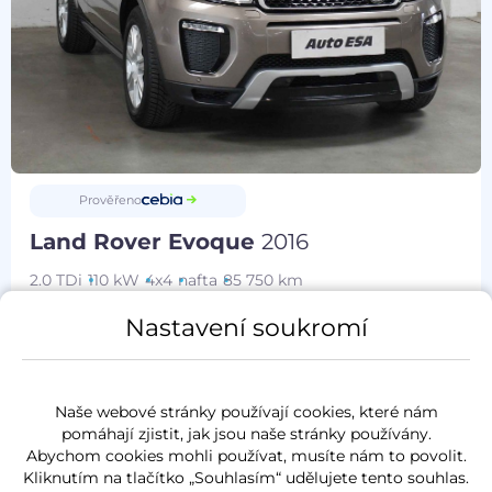
Prověřeno
Land Rover Evoque
2016
2.0 TDi
110 kW
4x4
nafta
85 750 km
servisní kniha
Nastavení soukromí
LED světla
navigace
Naše webové stránky používají cookies, které nám
kožený interiér
pomáhají zjistit, jak jsou naše stránky používány.
Abychom cookies mohli používat, musíte nám to povolit.
Kliknutím na tlačítko „Souhlasím“ udělujete tento souhlas.
Měsíčně od
Akční cena