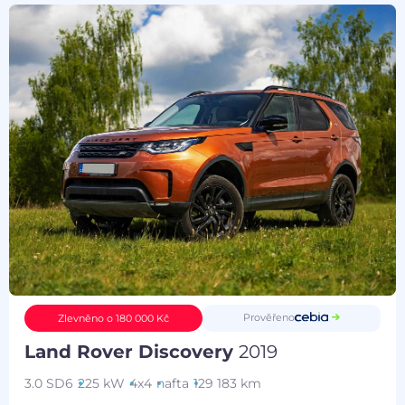
Prověřeno
Zlevněno o 180 000 Kč
Land Rover Discovery
2019
3.0 SD6
225 kW
4x4
nafta
129 183 km