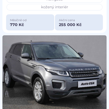
kožený interiér
Měsíčně od
Akční cena
770 Kč
255 000 Kč