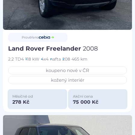
Prověřeno
Land Rover Freelander
2008
2.2 TD4
118 kW
4x4
nafta
208 465 km
koupeno nové v ČR
kožený interiér
Měsíčně od
Akční cena
278 Kč
75 000 Kč