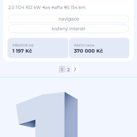
2.0 TD4
132 kW
4x4
nafta
95 154 km
navigace
kožený interiér
Měsíčně od
Akční cena
1 197 Kč
370 000 Kč
1
2