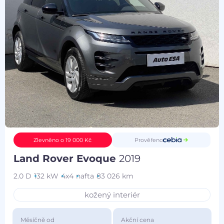
Prověřeno
Zlevněno o 19 000 Kč
Land Rover Evoque
2019
2.0 D
132 kW
4x4
nafta
83 026 km
kožený interiér
Měsíčně od
Akční cena