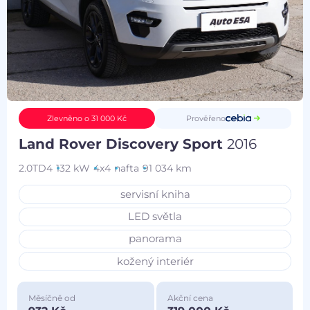
Prověřeno
Zlevněno o 31 000 Kč
Land Rover Discovery Sport
2016
2.0TD4
132 kW
4x4
nafta
91 034 km
servisní kniha
LED světla
panorama
kožený interiér
Měsíčně od
Akční cena