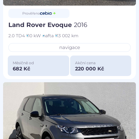
Prověřeno
Land Rover Evoque
2016
2.0 TD4
110 kW
nafta
113 002 km
navigace
Měsíčně od
Akční cena
682 Kč
220 000 Kč