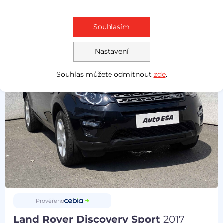
934 Kč
320 000 Kč
Souhlasím
-DPH
Nastavení
Souhlas můžete odmítnout
zde
.
Prověřeno
Land Rover Discovery Sport
2017