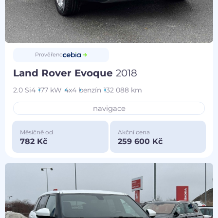
Prověřeno
Land Rover Evoque
2018
2.0 Si4
177 kW
4x4
benzín
132 088 km
navigace
Měsíčně od
Akční cena
782 Kč
259 600 Kč