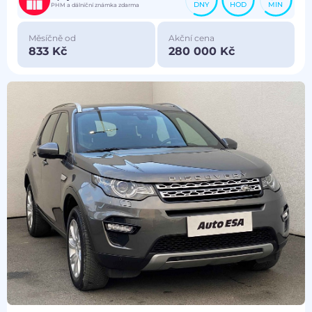
DNY
HOD
MIN
PHM a dálniční známka zdarma
Měsíčně od
Akční cena
833 Kč
280 000 Kč