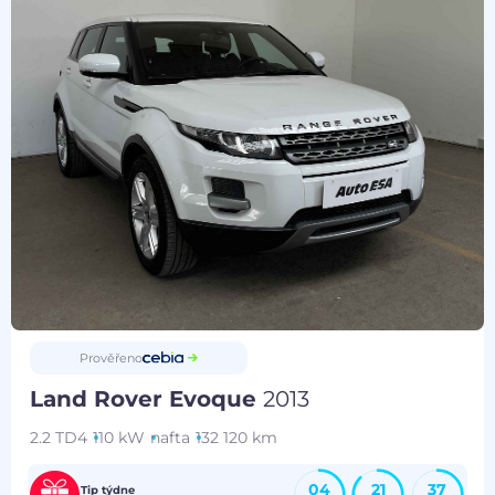
Prověřeno
Land Rover Evoque
2013
2.2 TD4
110 kW
nafta
132 120 km
04
21
37
Tip týdne