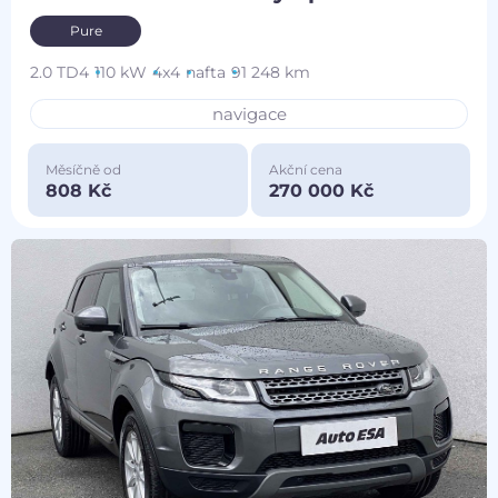
Pure
2.0 TD4
110 kW
4x4
nafta
91 248 km
navigace
Měsíčně od
Akční cena
808 Kč
270 000 Kč