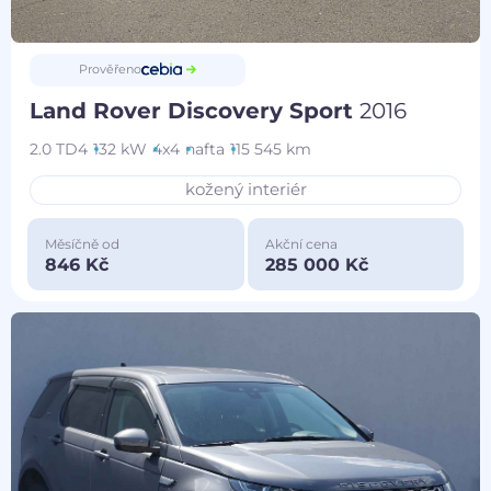
Prověřeno
Land Rover Discovery Sport
2016
2.0 TD4
132 kW
4x4
nafta
115 545 km
kožený interiér
Měsíčně od
Akční cena
846 Kč
285 000 Kč