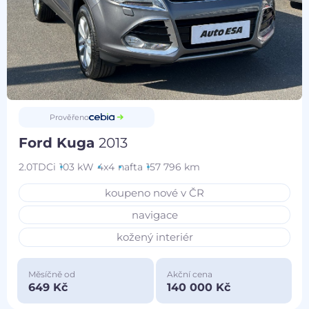
Prověřeno
Ford Kuga
2013
2.0TDCi
103 kW
4x4
nafta
157 796 km
koupeno nové v ČR
navigace
kožený interiér
Měsíčně od
Akční cena
649 Kč
140 000 Kč