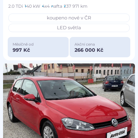
2.0 TDi
140 kW
4x4
nafta
237 971 km
koupeno nové v ČR
LED světla
Měsíčně od
Akční cena
997 Kč
266 000 Kč