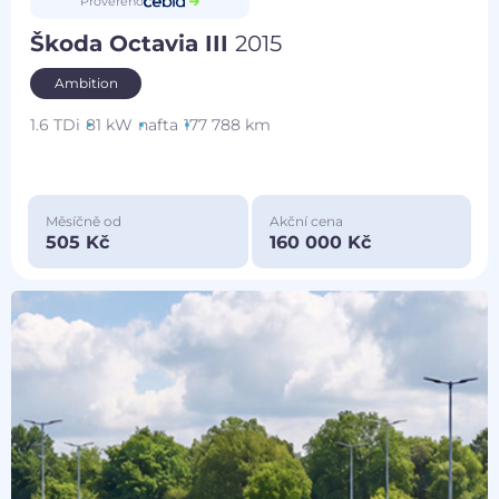
Prověřeno
Škoda Octavia III
2015
Ambition
1.6 TDi
81 kW
nafta
177 788 km
Měsíčně od
Akční cena
505 Kč
160 000 Kč