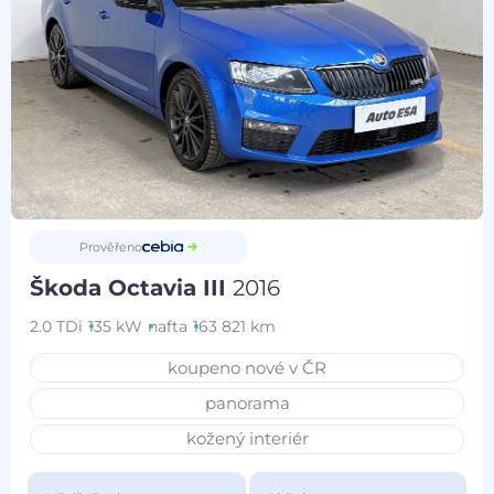
Prověřeno
Škoda Octavia III
2016
2.0 TDi
135 kW
nafta
163 821 km
koupeno nové v ČR
panorama
kožený interiér