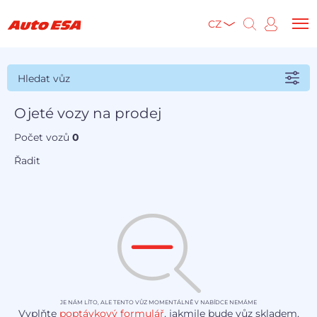
CZ
Hledat vůz
Ojeté vozy na prodej
Počet vozů
0
Řadit
JE NÁM LÍTO, ALE TENTO VŮZ MOMENTÁLNĚ V NABÍDCE NEMÁME
Vyplňte
poptávkový formulář
, jakmile bude vůz skladem,