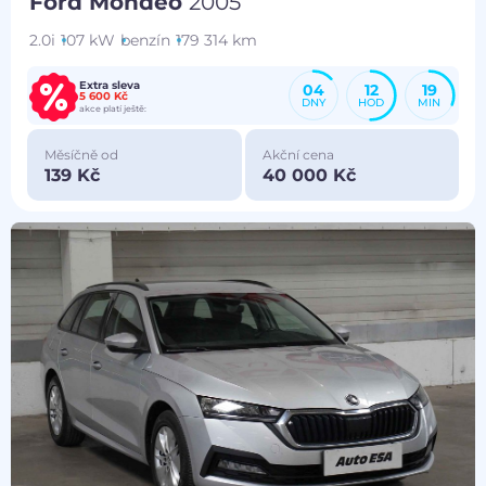
Ford Mondeo
2005
2.0i
107 kW
benzín
179 314 km
Extra sleva
04
12
19
5 600 Kč
DNY
HOD
MIN
akce platí ještě:
Měsíčně od
Akční cena
139 Kč
40 000 Kč