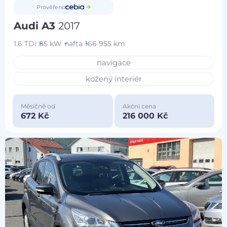
Prověřeno
Audi A3
2017
1.6 TDi
85 kW
nafta
166 955 km
navigace
kožený interiér
Měsíčně od
Akční cena
672 Kč
216 000 Kč