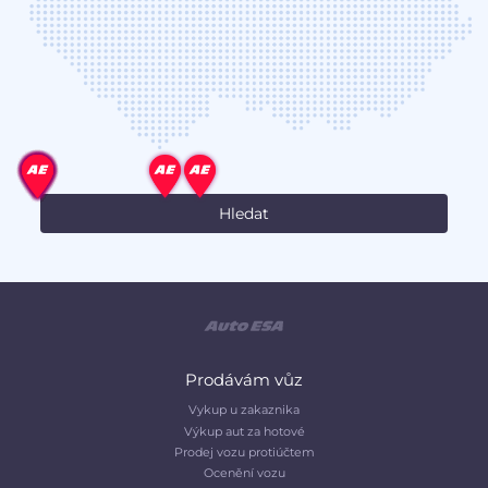
Prodávám vůz
Vykup u zakaznika
Výkup aut za hotové
Prodej vozu protiúčtem
Ocenění vozu