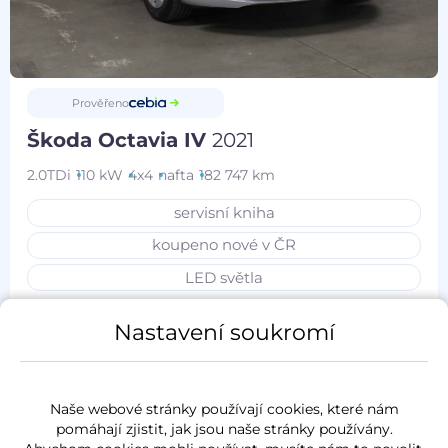
Prověřeno
Škoda Octavia IV
2021
2.0TDi
110 kW
4x4
nafta
182 747 km
servisní kniha
koupeno nové v ČR
LED světla
Nastavení soukromí
Měsíčně od
Akční cena
985 Kč
340 000 Kč
Naše webové stránky používají cookies, které nám
pomáhají zjistit, jak jsou naše stránky používány.