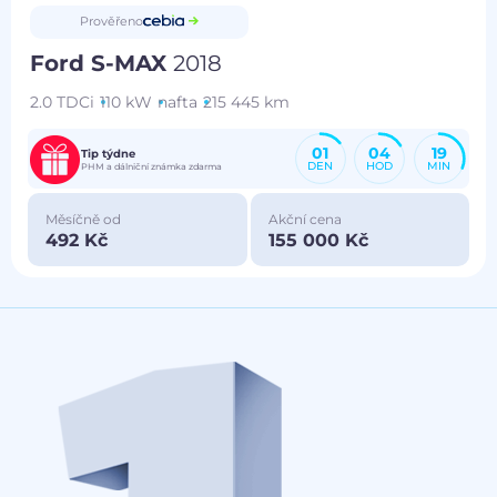
Prověřeno
Ford S-MAX
2018
2.0 TDCi
110 kW
nafta
215 445 km
01
04
19
Tip týdne
DEN
HOD
MIN
PHM a dálniční známka zdarma
Měsíčně od
Akční cena
492 Kč
155 000 Kč