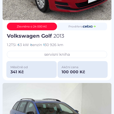
Prověřeno
Zlevněno o 24 000 Kč
Volkswagen Golf
2013
1.2TSi
63 kW
benzín
130 926 km
servisní kniha
Měsíčně od
Akční cena
341 Kč
100 000 Kč