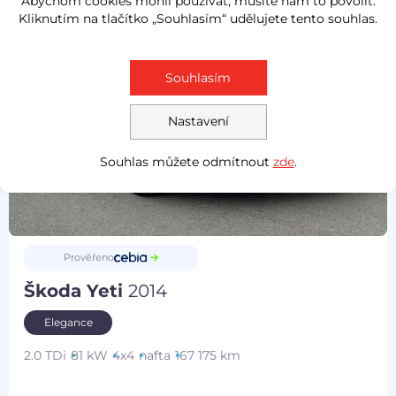
Abychom cookies mohli používat, musíte nám to povolit.
Kliknutím na tlačítko „Souhlasím“ udělujete tento souhlas.
Souhlasím
Nastavení
Souhlas můžete odmítnout
zde
.
Prověřeno
Škoda Yeti
2014
Elegance
2.0 TDi
81 kW
4x4
nafta
167 175 km