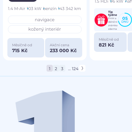
1.5 HDi
96 kW
naf
1.4 M-Air
103 kW
benzín
143 342 km
Tip
týdne
05
PHM a
navigace
DNŮ
dálniční
známka
kožený interiér
zdarma
Měsíčně od
821 Kč
Měsíčně od
Akční cena
715 Kč
233 000 Kč
1
2
3
... 124