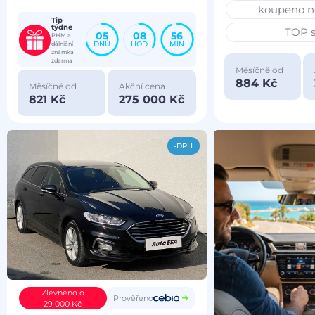
koupeno n
Tip
týdne
TOP s
05
08
56
PHM a
DNŮ
HOD
MIN
dálniční
známka
zdarma
Měsíčně od
884 Kč
Měsíčně od
Akční cena
821 Kč
275 000 Kč
-DPH
Zlevněno o
Prověřeno
29 000 Kč