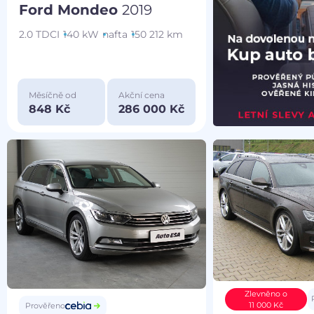
Ford Mondeo
2019
2.0 TDCI
140 kW
nafta
150 212 km
Měsíčně od
Akční cena
848 Kč
286 000 Kč
Zlevněno o
11 000 Kč
Prověřeno