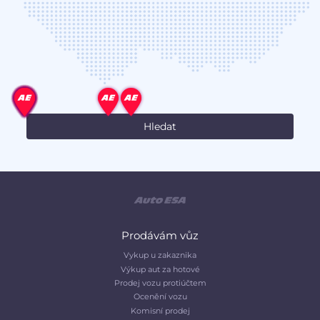
Prodávám vůz
Vykup u zakaznika
Výkup aut za hotové
Prodej vozu protiúčtem
Ocenění vozu
Komisní prodej