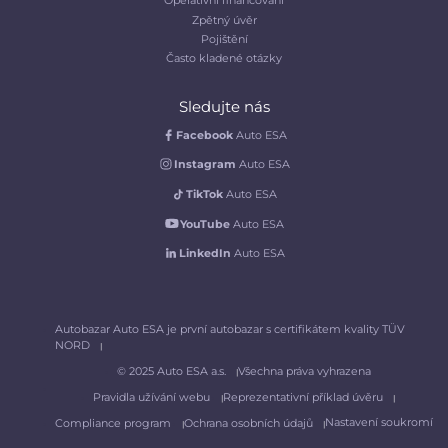
Operativní financování
Zpětný úvěr
Pojištění
Často kladené otázky
Sledujte nás
Facebook
Auto ESA
Instagram
Auto ESA
TikTok
Auto ESA
YouTube
Auto ESA
LinkedIn
Auto ESA
Autobazar Auto ESA je první autobazar s certifikátem kvality TÜV
NORD
© 2025 Auto ESA a.s.
Všechna práva vyhrazena
Pravidla užívání webu
Reprezentativní příklad úvěru
Nastavení soukromí
Compliance program
Ochrana osobních údajů