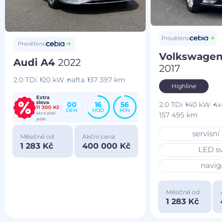
Prověřeno
Prověřeno
Volkswagen
Audi A4
2022
2017
2.0 TDi
120 kW
nafta
137 397 km
Highline
Extra
sleva
2.0 TDi
140 kW
4x
00
16
56
11 300 Kč
DEN
HOD
MIN
akce platí
157 495 km
ještě:
servisní
Měsíčně od
Akční cena
1 283 Kč
400 000 Kč
LED sv
navig
Měsíčně od
1 283 Kč