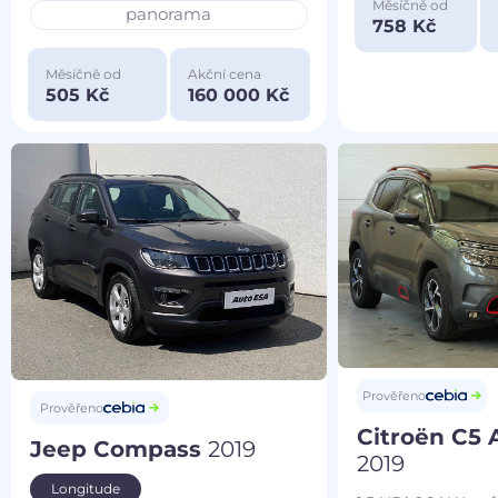
Měsíčně od
panorama
758 Kč
Měsíčně od
Akční cena
505 Kč
160 000 Kč
Prověřeno
Prověřeno
Citroën C5 
Jeep Compass
2019
2019
Longitude