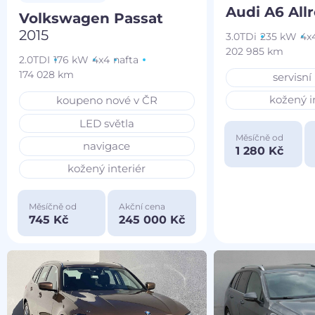
Audi A6 All
Volkswagen Passat
2015
3.0TDi
235 kW
4x
202 985 km
2.0TDI
176 kW
4x4
nafta
174 028 km
servisní
kožený i
koupeno nové v ČR
LED světla
Měsíčně od
navigace
1 280 Kč
kožený interiér
Měsíčně od
Akční cena
745 Kč
245 000 Kč