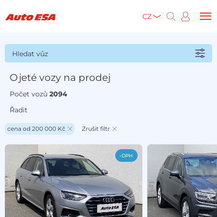
CZ
Hledat vůz
Ojeté vozy na prodej
Počet vozů
2094
Řadit
cena od 200 000 Kč
Zrušit filtr
-DPH