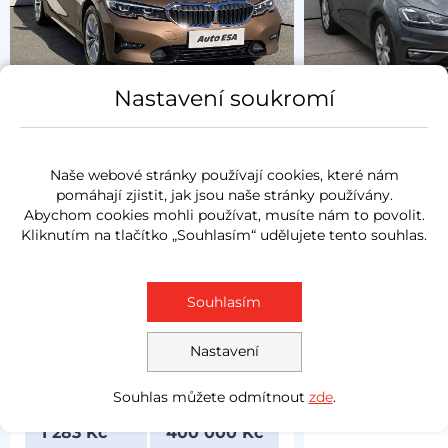
Nastavení soukromí
Prověřeno
Zlevněno o
Prověřeno
15 000 Kč
Volkswagen
Naše webové stránky používají cookies, které nám
BMW Řada 3
2019
pomáhají zjistit, jak jsou naše stránky používány.
1.6TDi
85 kW
naft
Abychom cookies mohli používat, musíte nám to povolit.
Sport Line
Kliknutím na tlačítko „Souhlasím“ udělujete tento souhlas.
LED sv
2.0 D
140 kW
nafta
144 392 km
navig
LED světla
Souhlasím
navigace
Měsíčně od
528 Kč
Nastavení
kožený interiér
Souhlas můžete odmítnout
zde
.
Měsíčně od
Akční cena
1 283 Kč
400 000 Kč