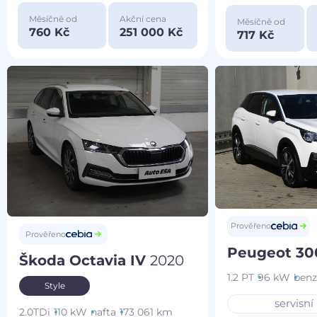
Měsíčně od
Akční cena
Měsíčně od
760 Kč
251 000 Kč
717 Kč
Prověřeno
Prověřeno
Peugeot 3
Škoda Octavia IV
2020
1.2 PT
96 kW
benz
Style
servisní
2.0TDi
110 kW
nafta
173 061 km