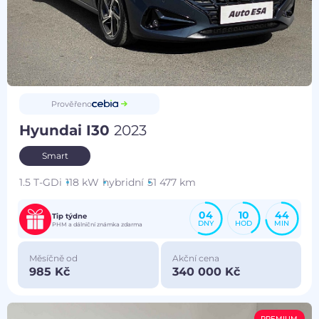
Prověřeno
Hyundai I30
2023
Smart
1.5 T-GDi
118 kW
hybridní
51 477 km
04
10
44
Tip týdne
DNY
HOD
MIN
PHM a dálniční známka zdarma
Měsíčně od
Akční cena
985 Kč
340 000 Kč
PREMIUM