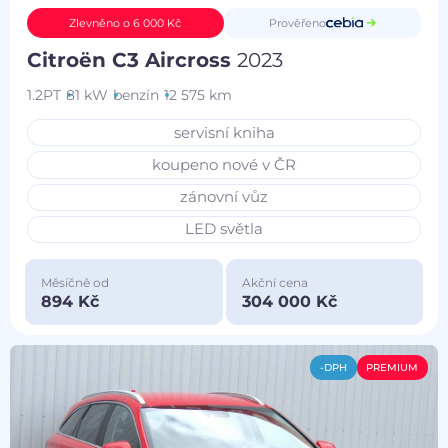
Prověřeno
Zlevněno o 6 000 Kč
Citroën C3 Aircross
2023
1.2PT
81 kW
benzín
12 575 km
servisní kniha
koupeno nové v ČR
zánovní vůz
LED světla
Měsíčně od
Akční cena
894 Kč
304 000 Kč
-DPH
PREMIUM