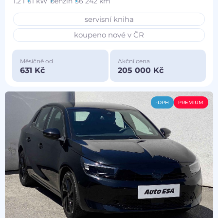
1.2 i
61 kW
benzín
56 242 km
servisní kniha
koupeno nové v ČR
Měsíčně od
Akční cena
631 Kč
205 000 Kč
-DPH
PREMIUM