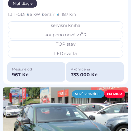
NightEagle
1.3 T-GDi
96 kW
benzín
31 187 km
servisní kniha
koupeno nové v ČR
TOP stav
LED světla
Měsíčně od
Akční cena
967 Kč
333 000 Kč
NOVĚ V NABÍDCE
PREMIUM