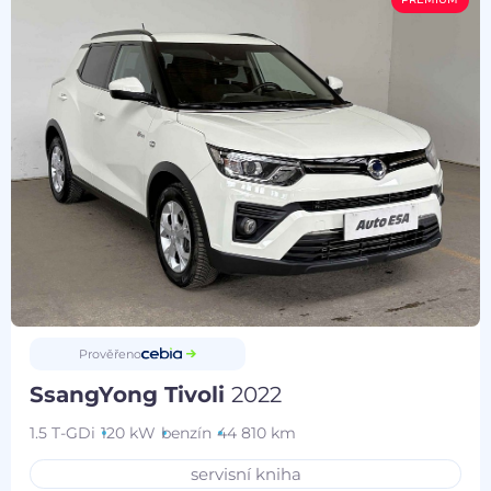
Prověřeno
SsangYong Tivoli
2022
1.5 T-GDi
120 kW
benzín
44 810 km
servisní kniha