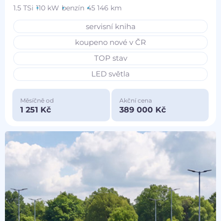
1.5 TSi
110 kW
benzín
45 146 km
servisní kniha
koupeno nové v ČR
TOP stav
LED světla
Měsíčně od
Akční cena
1 251 Kč
389 000 Kč