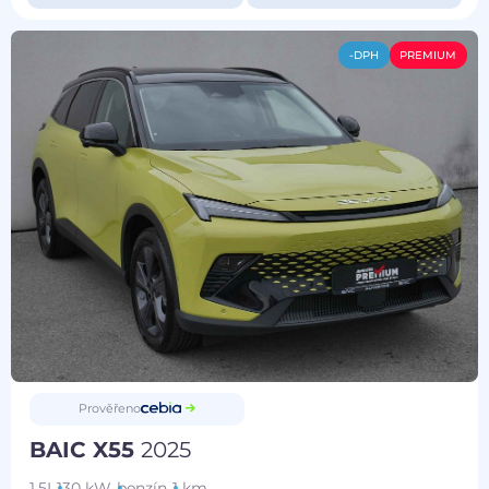
-DPH
PREMIUM
Prověřeno
BAIC X55
2025
1.5I
130 kW
benzín
1 km