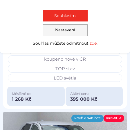
Prověřeno
Souhlasím
Peugeot 2008
2024
Allure
Nastavení
1.2 PT
96 kW
benzín
38 391 km
Souhlas můžete odmítnout
zde
.
servisní kniha
koupeno nové v ČR
TOP stav
LED světla
Měsíčně od
Akční cena
1 268 Kč
395 000 Kč
NOVĚ V NABÍDCE
PREMIUM