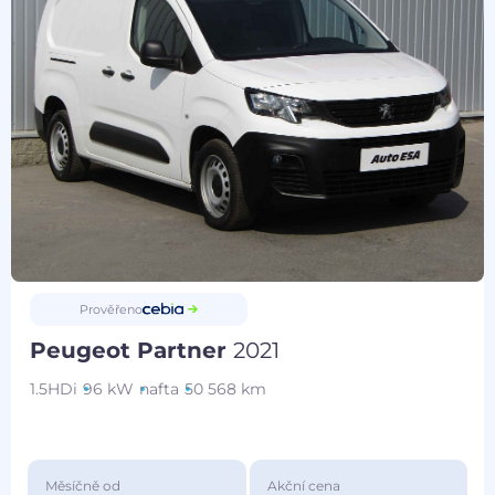
Prověřeno
Peugeot Partner
2021
1.5HDi
96 kW
nafta
50 568 km
Měsíčně od
Akční cena