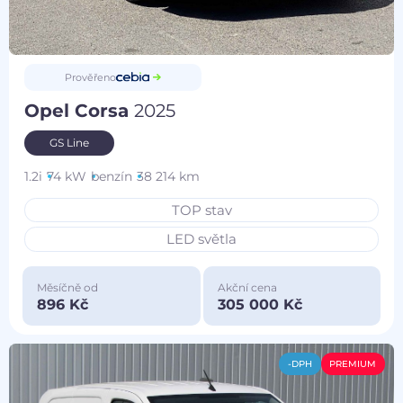
Prověřeno
Opel Corsa
2025
GS Line
1.2i
74 kW
benzín
38 214 km
TOP stav
LED světla
Měsíčně od
Akční cena
896 Kč
305 000 Kč
-DPH
PREMIUM