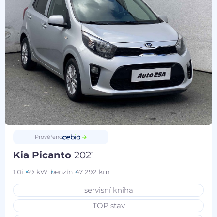
Prověřeno
Kia Picanto
2021
1.0i
49 kW
benzín
47 292 km
servisní kniha
TOP stav