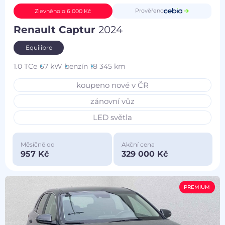
Prověřeno
Zlevněno o 6 000 Kč
Renault Captur
2024
Equilibre
1.0 TCe
67 kW
benzín
18 345 km
koupeno nové v ČR
zánovní vůz
LED světla
Měsíčně od
Akční cena
957 Kč
329 000 Kč
PREMIUM