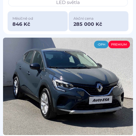
LED světla
Měsíčně od
Akční cena
846 Kč
285 000 Kč
-DPH
PREMIUM