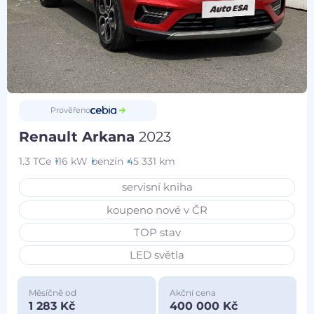
Prověřeno
Renault Arkana
2023
1.3 TCe
116 kW
benzín
45 331 km
servisní kniha
koupeno nové v ČR
TOP stav
LED světla
Měsíčně od
Akční cena
1 283 Kč
400 000 Kč