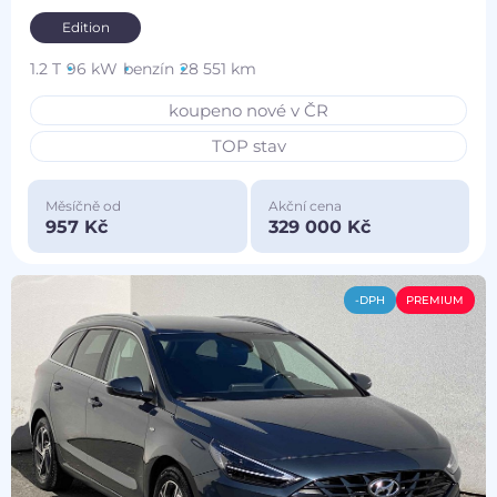
Edition
1.2 T
96 kW
benzín
28 551 km
koupeno nové v ČR
TOP stav
Měsíčně od
Akční cena
957 Kč
329 000 Kč
-DPH
PREMIUM