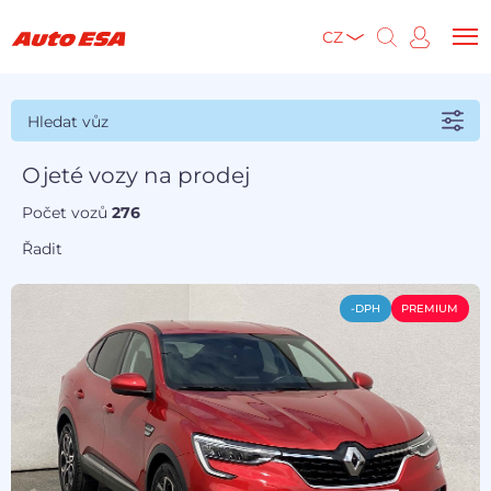
CZ
Hledat vůz
Ojeté vozy na prodej
Počet vozů
276
Řadit
-DPH
PREMIUM