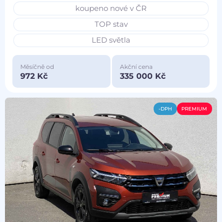
koupeno nové v ČR
TOP stav
LED světla
Měsíčně od
Akční cena
972 Kč
335 000 Kč
-DPH
PREMIUM