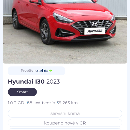
Prověřeno
Hyundai I30
2023
Smart
1.0 T-GDi
88 kW
benzín
59 265 km
servisní kniha
koupeno nové v ČR