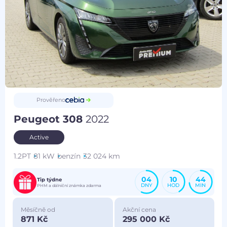
Prověřeno
Peugeot 308
2022
Active
1.2PT
81 kW
benzín
32 024 km
04
10
44
Tip týdne
DNY
HOD
MIN
PHM a dálniční známka zdarma
Měsíčně od
Akční cena
871 Kč
295 000 Kč