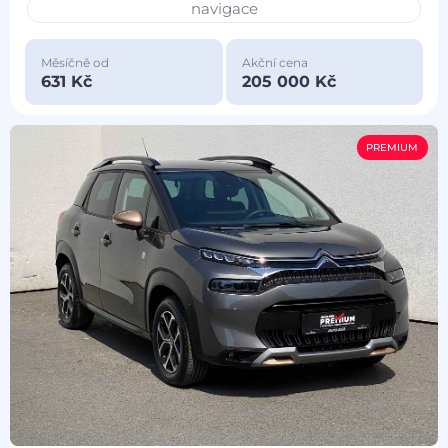
navigace
Měsíčně od
Akční cena
631 Kč
205 000 Kč
PREMIUM