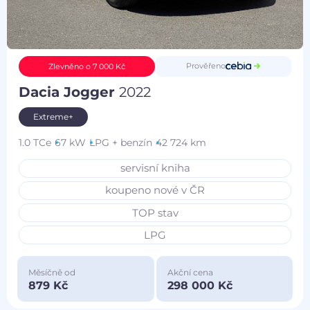
Prověřeno
Zlevněno o 7 000 Kč
Dacia Jogger
2022
Extreme+
1.0 TCe
67 kW
LPG + benzín
42 724 km
servisní kniha
koupeno nové v ČR
TOP stav
LPG
Měsíčně od
Akční cena
879 Kč
298 000 Kč