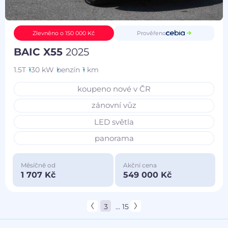
Prověřeno
Zlevněno o 150 000 Kč
BAIC X55
2025
1.5T
130 kW
benzín
1 km
koupeno nové v ČR
zánovní vůz
LED světla
panorama
Měsíčně od
Akční cena
1 707 Kč
549 000 Kč
3
... 15