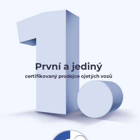
První a jediný
certifikovaný prodejce ojetých vozů