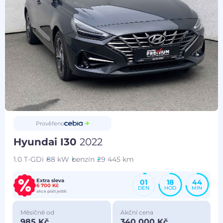
Prověřeno
Hyundai I30
2022
1.0 T-GDi
88 kW
benzín
29 445 km
Extra sleva
01
18
44
6 700 Kč
DEN
HOD
MIN
akce platí ještě:
Měsíčně od
Akční cena
985 Kč
340 000 Kč