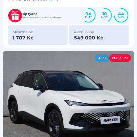
04
10
44
Tip týdne
DNY
HOD
MIN
PHM a dálniční známka zdarma
Měsíčně od
Akční cena
1 707 Kč
549 000 Kč
-DPH
PREMIUM