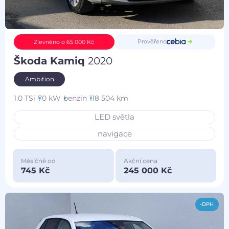
Prověřeno
Zlevněno o 65 000 Kč
Škoda Kamiq
2020
Ambition
1.0 TSi
70 kW
benzín
118 504 km
LED světla
navigace
Měsíčně od
Akční cena
745 Kč
245 000 Kč
-DPH