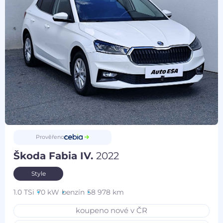
Prověřeno
Škoda Fabia IV.
2022
Style
1.0 TSi
70 kW
benzín
58 978 km
koupeno nové v ČR