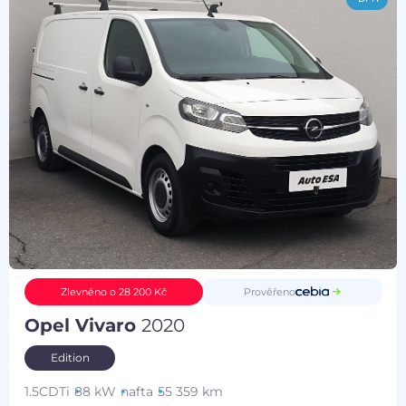
Prověřeno
Zlevněno o 28 200 Kč
Opel Vivaro
2020
Edition
1.5CDTi
88 kW
nafta
55 359 km