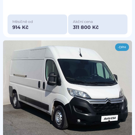
Měsíčně od
Akční cena
914 Kč
311 800 Kč
-DPH