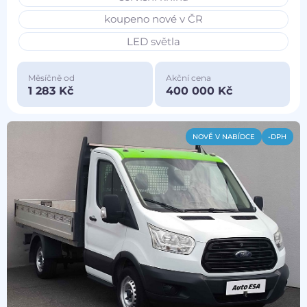
koupeno nové v ČR
LED světla
Měsíčně od
Akční cena
1 283 Kč
400 000 Kč
NOVĚ V NABÍDCE
-DPH