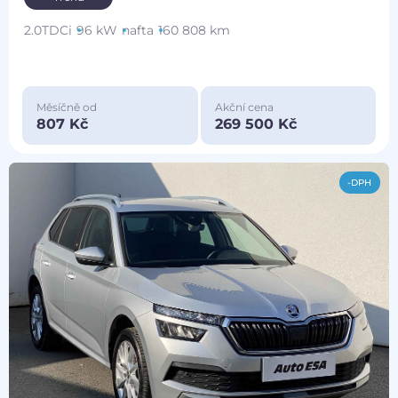
2.0TDCi
96 kW
nafta
160 808 km
Měsíčně od
Akční cena
807 Kč
269 500 Kč
-DPH