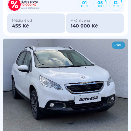
Extra sleva
01
05
12
10 000 Kč
DEN
HOD
MIN
akce platí ještě:
Měsíčně od
Akční cena
455 Kč
140 000 Kč
-DPH