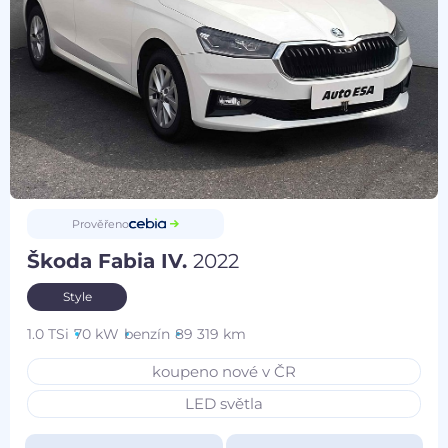
Prověřeno
Škoda Fabia IV.
2022
Style
1.0 TSi
70 kW
benzín
89 319 km
koupeno nové v ČR
LED světla