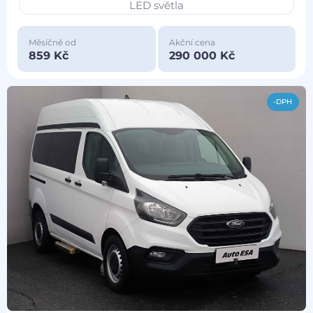
LED světla
Měsíčně od
Akční cena
859 Kč
290 000 Kč
-DPH