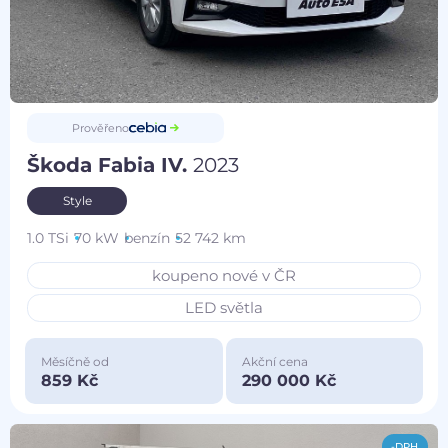
Prověřeno
Škoda Fabia IV.
2023
Style
1.0 TSi
70 kW
benzín
52 742 km
koupeno nové v ČR
LED světla
Měsíčně od
Akční cena
859 Kč
290 000 Kč
-DPH