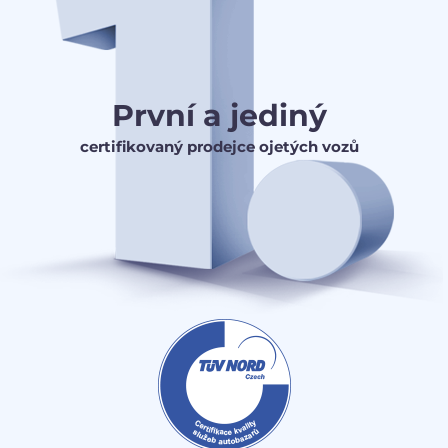
První a jediný
certifikovaný prodejce ojetých vozů