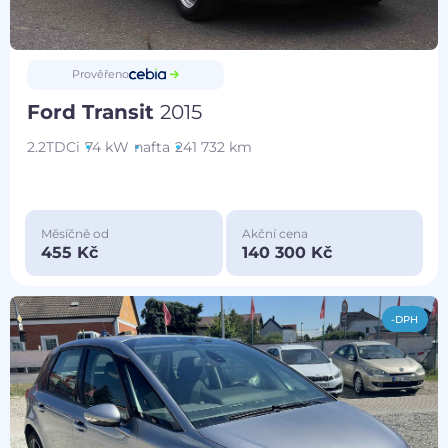
Prověřeno
Ford Transit
2015
2.2TDCi
74 kW
nafta
241 732 km
Měsíčně od
Akční cena
455 Kč
140 300 Kč
-DPH