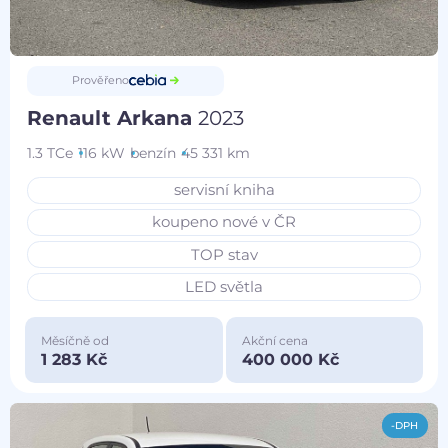
Prověřeno
Renault Arkana
2023
1.3 TCe
116 kW
benzín
45 331 km
servisní kniha
koupeno nové v ČR
TOP stav
LED světla
Měsíčně od
Akční cena
1 283 Kč
400 000 Kč
-DPH