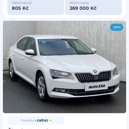
Měsíčně od
Akční cena
805 Kč
269 000 Kč
-DPH
Prověřeno