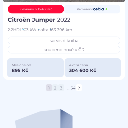
Prověřeno
Zlevněno o 15 400 Kč
Citroën Jumper
2022
2.2HDi
103 kW
nafta
163 396 km
servisní kniha
koupeno nové v ČR
Měsíčně od
Akční cena
895 Kč
304 600 Kč
1
2
3
... 54