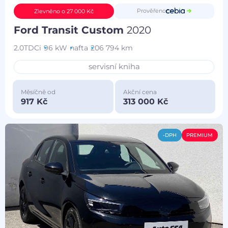
Prověřeno
Zlevněno o 27 000 Kč
Ford Transit Custom
2020
2.0TDCi
96 kW
nafta
206 794 km
servisní kniha
Měsíčně od
Akční cena
917 Kč
313 000 Kč
-DPH
PREMIUM