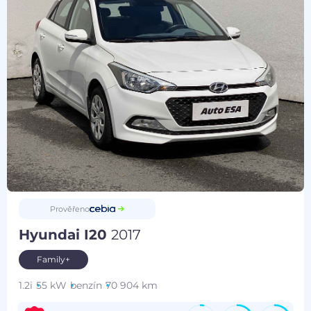
Prověřeno
Hyundai I20
2017
Family+
1.2i
55 kW
benzín
70 904 km