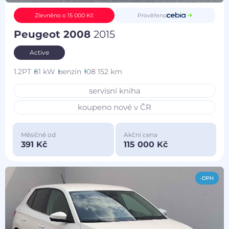
Prověřeno
Zlevněno o 15 000 Kč
Peugeot 2008
2015
Active
1.2PT
81 kW
benzín
108 152 km
servisní kniha
koupeno nové v ČR
Měsíčně od
Akční cena
391 Kč
115 000 Kč
-DPH