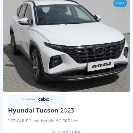
-DPH
Prověřeno
Hyundai Tucson
2023
1.6T-Gdi
110 kW
benzín
90 363 km
servisní kniha