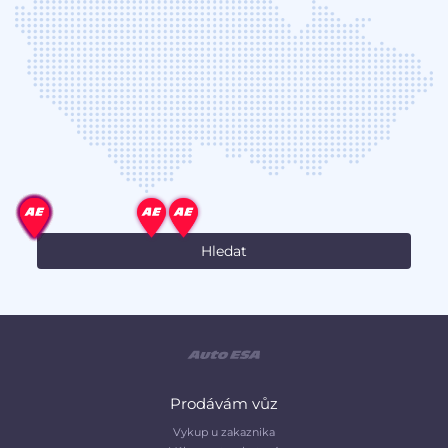
Prodávám vůz
Vykup u zakaznika