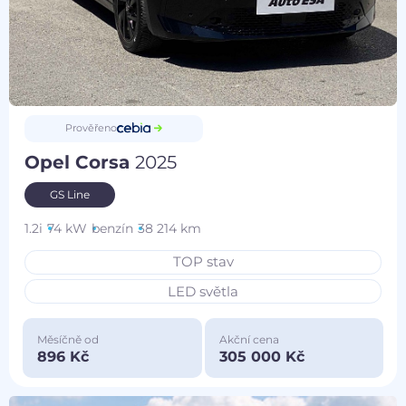
Prověřeno
Opel Corsa
2025
GS Line
1.2i
74 kW
benzín
38 214 km
TOP stav
LED světla
Měsíčně od
Akční cena
896 Kč
305 000 Kč