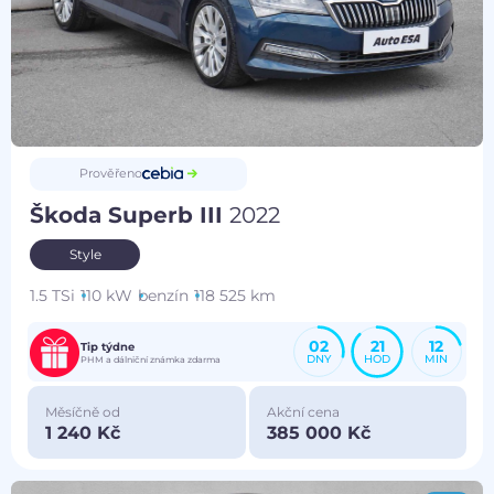
Prověřeno
Škoda Superb III
2022
Style
1.5 TSi
110 kW
benzín
118 525 km
02
21
12
Tip týdne
DNY
HOD
MIN
PHM a dálniční známka zdarma
Měsíčně od
Akční cena
1 240 Kč
385 000 Kč