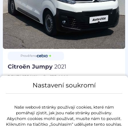
Prověřeno
Citroën Jumpy
2021
2.0HDi
106 kW
nafta
195 444 km
Nastavení soukromí
servisní kniha
koupeno nové v ČR
Naše webové stránky používají cookies, které nám
Měsíčně od
Akční cena
pomáhají zjistit, jak jsou naše stránky používány.
779 Kč
258 600 Kč
Abychom cookies mohli používat, musíte nám to povolit.
Kliknutím na tlačítko „Souhlasím“ udělujete tento souhlas.