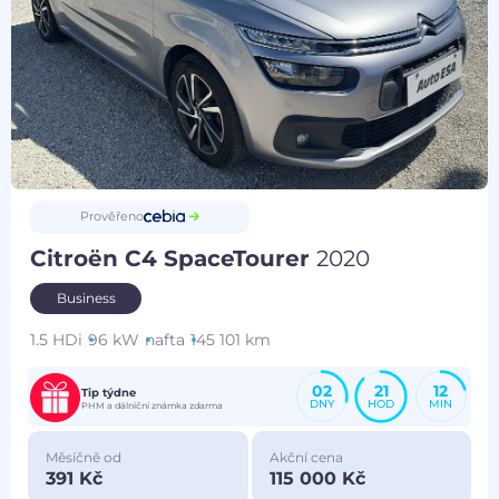
Prověřeno
Citroën C4 SpaceTourer
2020
Business
1.5 HDi
96 kW
nafta
145 101 km
02
21
12
Tip týdne
DNY
HOD
MIN
PHM a dálniční známka zdarma
Měsíčně od
Akční cena
391 Kč
115 000 Kč