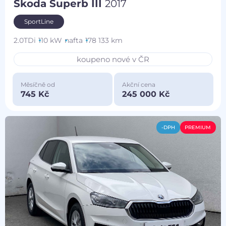
Škoda Superb III
2017
SportLine
2.0TDi
110 kW
nafta
178 133 km
koupeno nové v ČR
Měsíčně od
Akční cena
745 Kč
245 000 Kč
-DPH
PREMIUM