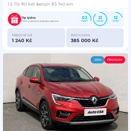
1.5 TSi
110 kW
benzín
113 740 km
02
21
12
Tip týdne
DNY
HOD
MIN
PHM a dálniční známka zdarma
Měsíčně od
Akční cena
1 240 Kč
385 000 Kč
-DPH
PREMIUM