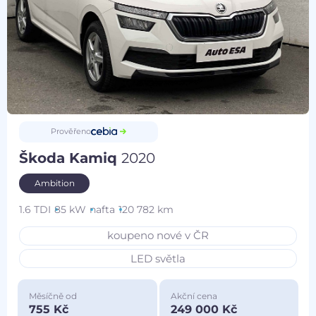
Prověřeno
Škoda Kamiq
2020
Ambition
1.6 TDI
85 kW
nafta
120 782 km
koupeno nové v ČR
LED světla
Měsíčně od
Akční cena
755 Kč
249 000 Kč