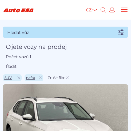
CZ
Hledat vůz
Ojeté vozy na prodej
Počet vozů
1
Řadit
SUV
nafta
Zrušit filtr