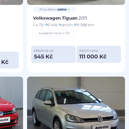
Prověřeno
Volkswagen Tiguan
2011
1.4 TSI
90 kW
benzín
191 588 km
koupeno nové v ČR
Měsíčně od
Akční cena
545 Kč
111 000 Kč
 Kč