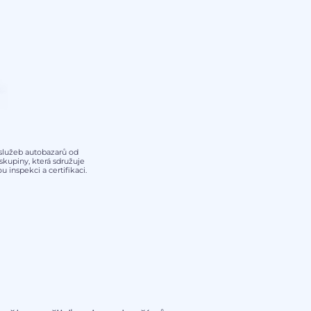
y služeb autobazarů od
kupiny, která sdružuje
 inspekci a certifikaci.