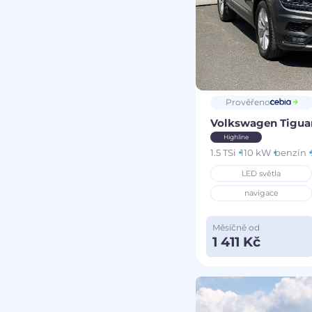
Prověřeno
Volkswagen Tigu
Highline
1.5 TSi
110 kW
benzín
LED světla
navigace
Měsíčně od
1 411 Kč