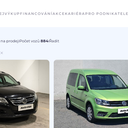
EJ
VÝKUP
FINANCOVÁNÍ
AKCE
KARIÉRA
PRO PODNIKATEL
 na prodej
Počet vozů
884
Řadit
I
I