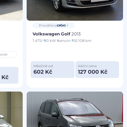
Prověřeno
Volkswagen Golf
2013
1.4TSI
90 kW
benzín
155 108 km
eriér
Měsíčně od
Akční cena
602 Kč
127 000 Kč
 Kč