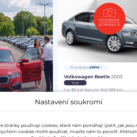
Prověřeno
Volkswagen Beetle
2003
Style
1.4i
55 kW
benzín
145 985 km
Nastavení soukromí
Měsíčně od
Akční cena
164 Kč
50 000 
 stránky používají cookies, které nám pomáhají zjistit, jak jsou 
bychom cookies mohli používat, musíte nám to povolit. Kliknutí