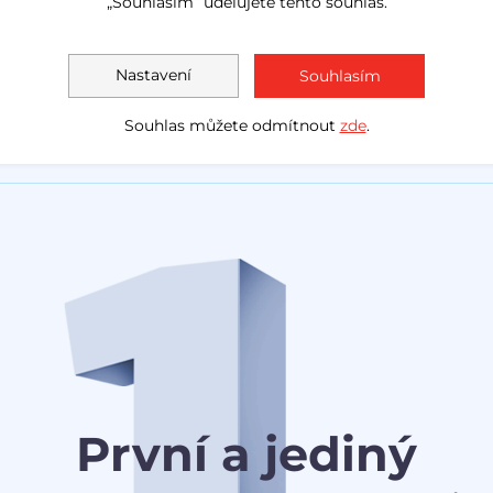
„Souhlasím“ udělujete tento souhlas.
Nastavení
Souhlasím
Souhlas můžete odmítnout
zde
.
První a jediný