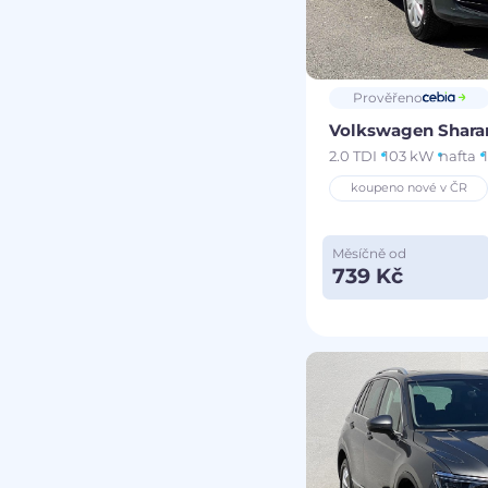
Prověřeno
Volkswagen Shar
2.0 TDI
103 kW
nafta
koupeno nové v ČR
Měsíčně od
739 Kč