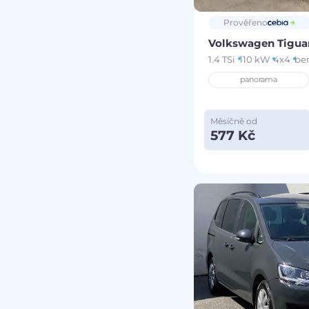
Prověřeno
Volkswagen Tigu
1.4 TSi
110 kW
4x4
be
panorama
Měsíčně od
577 Kč