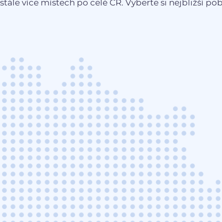
stále více místech po celé ČR. Vyberte si nejbližší pobo