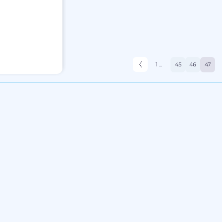
1 ...
45
46
47