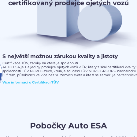
certifikovaný prodejce ojetých vozů
S největší možnou zárukou kvality a jistoty
Certifikace TÜV, záruky na které je spolehnutí
AUTO ESA je 1. a jediný prodejce ojetých vozů v ČR, který získal certifikaci kvalit
společnosti TÜV NORD Czech, která je součástí TÜV NORD GROUP – nadnárodní s
51 firem, působících ve více než 70 zemích světa a která se zaměřuje na technickou
Více informací o
Certifikaci TÜV
Pobočky Auto ESA