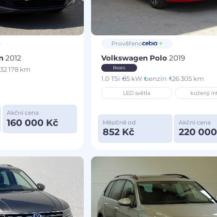
Prověřeno
an
2012
Volkswagen Polo
2019
Beats
132 178 km
1.0 TSi
85 kW
benzín
126 305 km
LED světla
kožený int
Akční cena
160 000 Kč
Měsíčně od
Akční cena
852 Kč
220 000