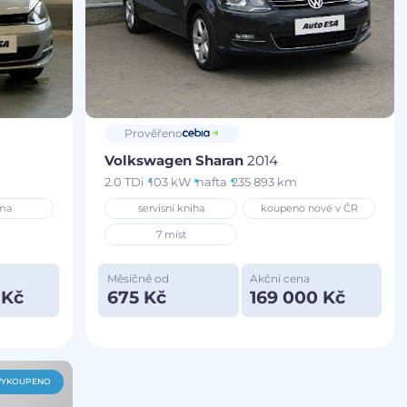
Prověřeno
Volkswagen Sharan
2014
2.0 TDi
103 kW
nafta
235 893 km
ma
servisní kniha
koupeno nové v ČR
7 míst
Měsíčně od
Akční cena
 Kč
675 Kč
169 000 Kč
VYKOUPENO