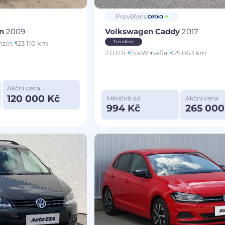
Prověřeno
an
2009
Volkswagen Caddy
2017
Trendline
nzín
123 110 km
2.0TDi
75 kW
nafta
125 063 km
Akční cena
120 000 Kč
Měsíčně od
Akční cena
994 Kč
265 000