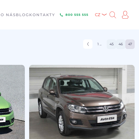
E
O NÁS
BLOG
KONTAKTY
CZ
800 555 555
1 ...
45
46
47