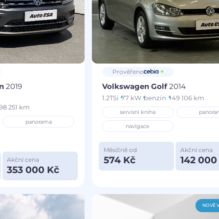
Prověřeno
an
2019
Volkswagen Golf
2014
1.2TSi
77 kW
benzín
149 106 km
98 251 km
servisní kniha
panora
panorama
navigace
Měsíčně od
Akční cena
574 Kč
142 000
Akční cena
353 000 Kč
NOVĚ 