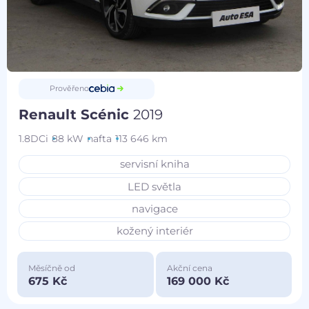
Prověřeno
Renault Scénic
2019
1.8DCi
88 kW
nafta
113 646 km
servisní kniha
LED světla
navigace
kožený interiér
Měsíčně od
Akční cena
675 Kč
169 000 Kč