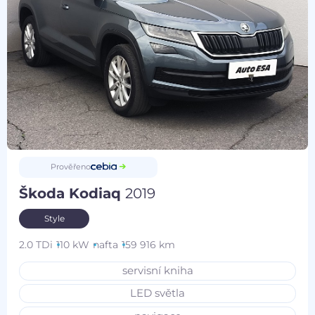
Prověřeno
Škoda Kodiaq
2019
Style
2.0 TDi
110 kW
nafta
159 916 km
servisní kniha
LED světla