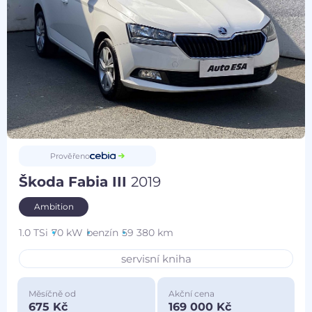
Prověřeno
Škoda Fabia III
2019
Ambition
1.0 TSi
70 kW
benzín
59 380 km
servisní kniha
Měsíčně od
Akční cena
675 Kč
169 000 Kč