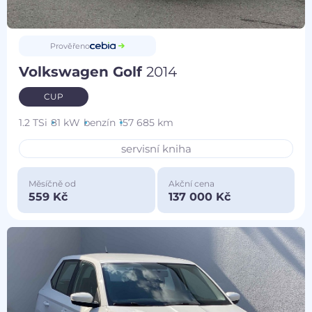
Prověřeno
Volkswagen Golf
2014
CUP
1.2 TSi
81 kW
benzín
157 685 km
servisní kniha
Měsíčně od
Akční cena
559 Kč
137 000 Kč