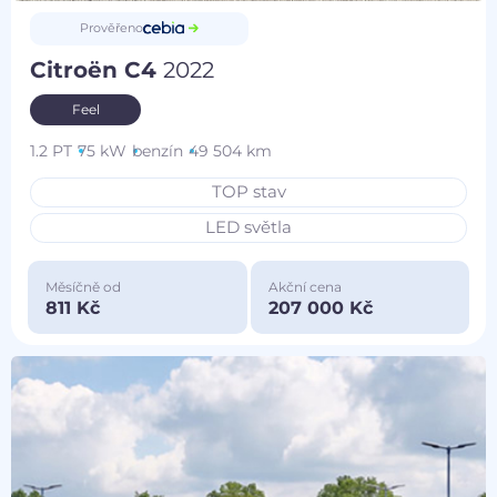
Prověřeno
Citroën C4
2022
Feel
1.2 PT
75 kW
benzín
49 504 km
TOP stav
LED světla
Měsíčně od
Akční cena
811 Kč
207 000 Kč