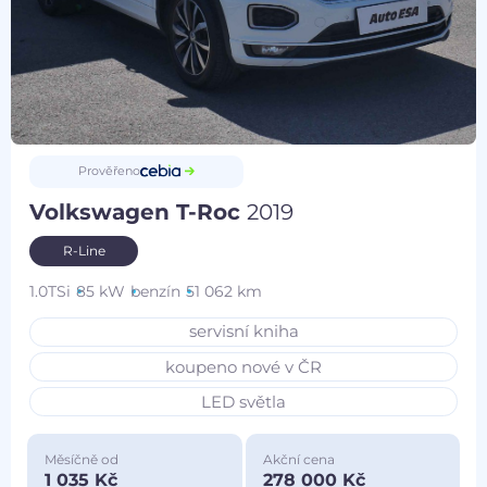
Prověřeno
Volkswagen T-Roc
2019
R-Line
1.0TSi
85 kW
benzín
51 062 km
servisní kniha
koupeno nové v ČR
LED světla
Měsíčně od
Akční cena
1 035 Kč
278 000 Kč