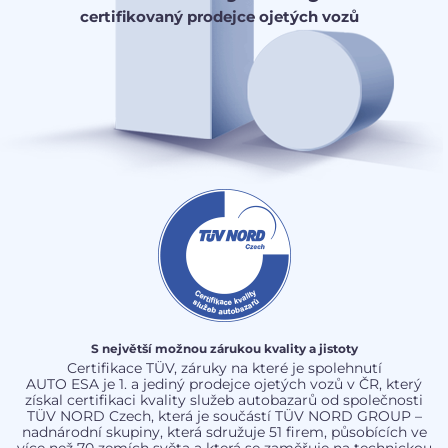
certifikovaný prodejce ojetých vozů
S největší možnou zárukou kvality a jistoty
Certifikace TÜV, záruky na které je spolehnutí
AUTO ESA je 1. a jediný prodejce ojetých vozů v ČR, který
získal certifikaci kvality služeb autobazarů od společnosti
TÜV NORD Czech, která je součástí TÜV NORD GROUP –
nadnárodní skupiny, která sdružuje 51 firem, působících ve
více než 70 zemích světa a která se zaměřuje na technickou