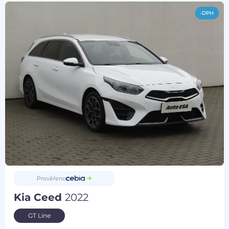
-DPH
Prověřeno
Kia Ceed
2022
GT Line