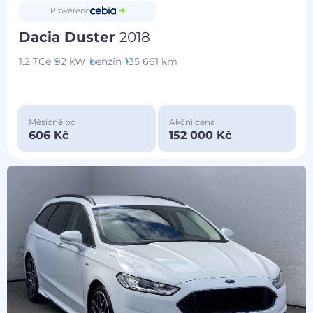
Prověřeno
Dacia Duster
2018
1.2 TCe
92 kW
benzín
135 661 km
Měsíčně od
Akční cena
606 Kč
152 000 Kč