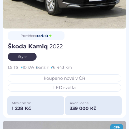
Prověřeno
Škoda Kamiq
2022
Style
1.5 TSi
110 kW
benzín
76 443 km
koupeno nové v ČR
LED světla
Měsíčně od
Akční cena
1 228 Kč
339 000 Kč
-DPH