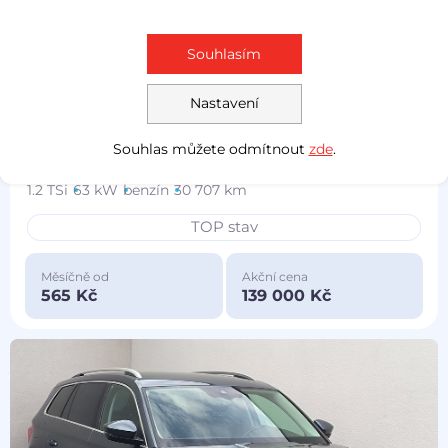
Souhlasím
Prověřeno
Nastavení
Škoda Roomster
2015
Souhlas můžete odmítnout
zde
.
Fresh
1.2 TSi
63 kW
benzín
30 707 km
TOP stav
Měsíčně od
Akční cena
565 Kč
139 000 Kč