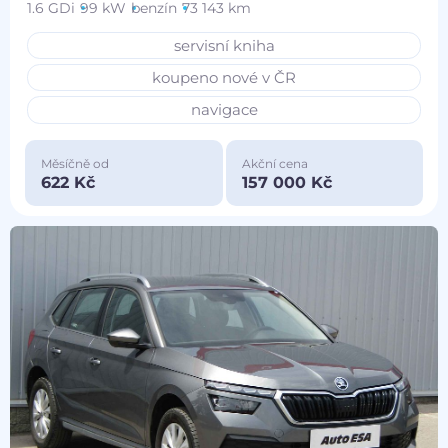
1.6 GDi
99 kW
benzín
73 143 km
servisní kniha
koupeno nové v ČR
navigace
Měsíčně od
Akční cena
622 Kč
157 000 Kč