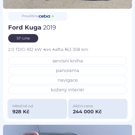
Prověřeno
Ford Kuga
2019
ST-Line
2.0 TDCi
132 kW
4x4
nafta
163 358 km
servisní kniha
panorama
navigace
kožený interiér
Měsíčně od
Akční cena
928 Kč
244 000 Kč