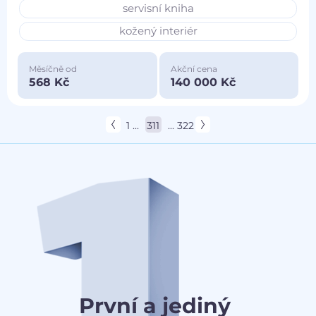
servisní kniha
kožený interiér
Měsíčně od
Akční cena
568 Kč
140 000 Kč
1 ...
311
... 322
První a jediný