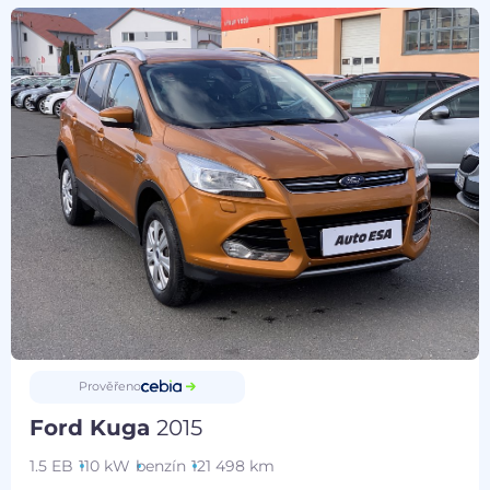
Prověřeno
Ford Kuga
2015
1.5 EB
110 kW
benzín
121 498 km