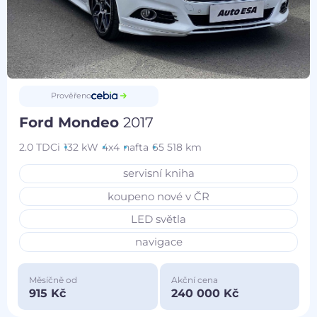
Prověřeno
Ford Mondeo
2017
2.0 TDCi
132 kW
4x4
nafta
65 518 km
servisní kniha
koupeno nové v ČR
LED světla
navigace
Měsíčně od
Akční cena
915 Kč
240 000 Kč