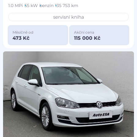
1.0 MPi
55 kW
benzín
135 753 km
servisní kniha
Měsíčně od
Akční cena
473 Kč
115 000 Kč