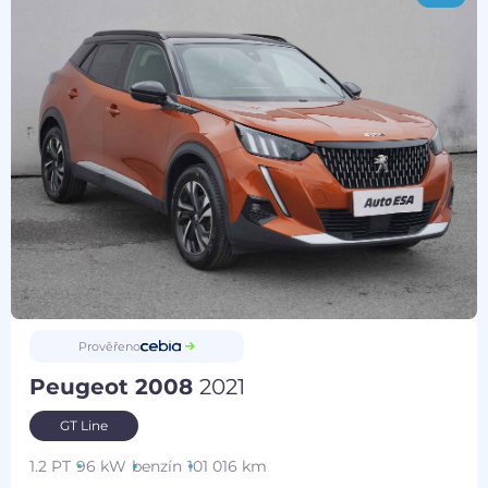
Prověřeno
Peugeot 2008
2021
GT Line
1.2 PT
96 kW
benzín
101 016 km