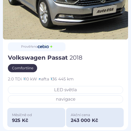
Prověřeno
Volkswagen Passat
2018
Comfortline
2.0 TDi
110 kW
nafta
136 445 km
LED světla
navigace
Měsíčně od
Akční cena
925 Kč
243 000 Kč