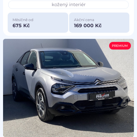
kožený interiér
Měsíčně od
Akční cena
675 Kč
169 000 Kč
PREMIUM