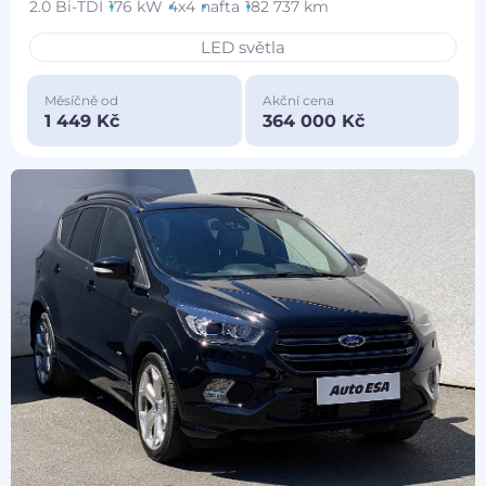
2.0 Bi-TDI
176 kW
4x4
nafta
182 737 km
LED světla
Měsíčně od
Akční cena
1 449 Kč
364 000 Kč