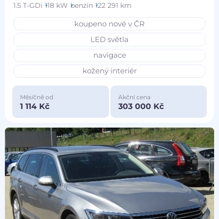
1.5 T-GDi
118 kW
benzín
122 291 km
koupeno nové v ČR
LED světla
navigace
kožený interiér
Měsíčně od
Akční cena
1 114 Kč
303 000 Kč