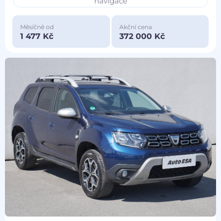
navigace
Měsíčně od
Akční cena
1 477 Kč
372 000 Kč