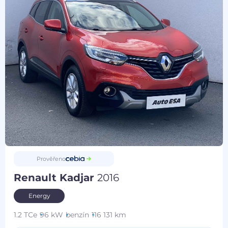
Prověřeno
Renault Kadjar
2016
Energy
1.2 TCe
96 kW
benzín
116 131 km