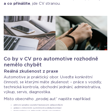
a co přinášíte
, jde CV stranou.
Co by v CV pro automotive rozhodně
nemělo chybět
Reálná zkušenost z praxe
Automotive je praktický obor. Uveďte konkrétní
činnosti, se kterými máte zkušenost – práce s vozidly,
technická kontrola, obchodní jednání, administrativa,
výkup, servis, diagnostika.
Místo obecného „prodej aut“ napište například:
aktivní prodej vozidel koncovým zákazníkům
práce s interním systémem a dokumentací