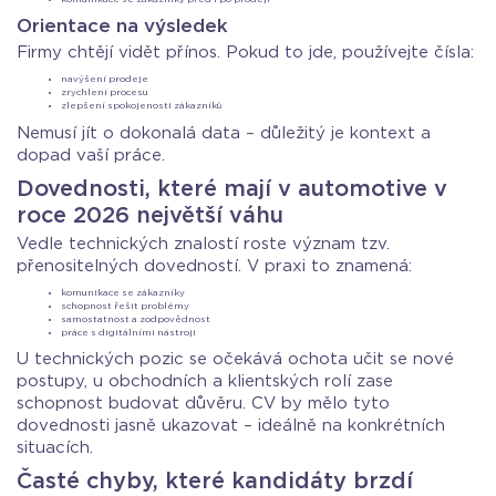
komunikace se zákazníky před i po prodeji
Orientace na výsledek
Firmy chtějí vidět přínos. Pokud to jde, používejte čísla:
navýšení prodeje
zrychlení procesu
zlepšení spokojenosti zákazníků
Nemusí jít o dokonalá data – důležitý je kontext a
dopad vaší práce.
Dovednosti, které mají v automotive v
roce 2026 největší váhu
Vedle technických znalostí roste význam tzv.
přenositelných dovedností. V praxi to znamená:
komunikace se zákazníky
schopnost řešit problémy
samostatnost a zodpovědnost
práce s digitálními nástroji
U technických pozic se očekává ochota učit se nové
postupy, u obchodních a klientských rolí zase
schopnost budovat důvěru. CV by mělo tyto
dovednosti jasně ukazovat – ideálně na konkrétních
situacích.
Časté chyby, které kandidáty brzdí