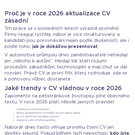
Proč je v roce 2026 aktualizace CV
zásadní
Trh práce se v posledních letech výrazně proměnil.
Firmy reagují rychleji, nábor je více strukturovaný a
kandidáti jsou porovnáváni nejen podle zkušeností, ale i
podle toho,
jak je dokážou prezentovat
.
V automotive průmyslu dnes zaměstnavatelé nehledají
jen „někoho k autům“. Hledají lidi, kteří rozumí
procesům, zákazníkům, technologiím a mají chuť se dál
rozvíjet. Právě CV je první filtr, který rozhoduje, zda se
k pohovoru vůbec dostanete.
Jaké trendy v CV vládnou v roce 2026
Zapomeňte na pětistránkové životopisy plné obecného
textu. V roce 2026 platí několik jasných pravidel:
stručnost a přehlednost
důraz na konkrétní výsledky, ne jen popis práce
jasné zaměření na obor a pozici
moderní, ale střízlivá grafika
Náborář dnes často věnuje prvnímu čtení CV jen
desítky sekund. Pokud během nich nepochopí,
kdo jste