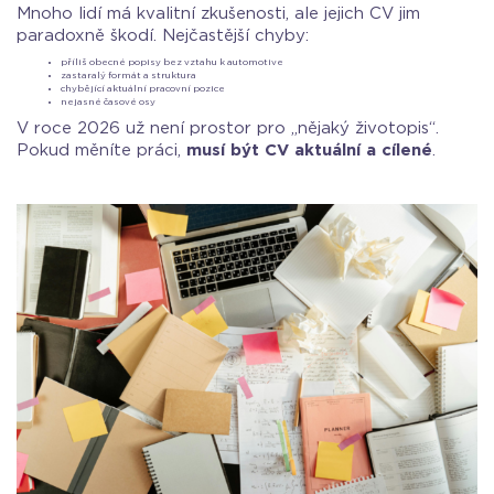
Mnoho lidí má kvalitní zkušenosti, ale jejich CV jim
paradoxně škodí. Nejčastější chyby:
příliš obecné popisy bez vztahu k automotive
zastaralý formát a struktura
chybějící aktuální pracovní pozice
nejasné časové osy
V roce 2026 už není prostor pro „nějaký životopis“.
Pokud měníte práci,
musí být CV aktuální a cílené
.