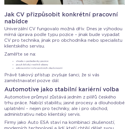
Jak CV přizpůsobit konkrétní pracovní
nabídce
Univerzální CV fungovalo možná dřív. Dnes je výhodou
mírná úprava podle typu pozice – jinak bude vypadat
CV pro technika, jinak pro obchodníka nebo specialistu
klientského servisu.
Zaměřte se na:
shodu s požadavky pozice
jazyk blízký realitě oboru
zdůraznění relevantních zkušeností
Právě takový přístup zvyšuje šanci, že si vás
zaměstnavatel pozve dál.
Automotive jako stabilní kariérní volba
Automotive průmysl zůstává jedním z pilířů českého
trhu práce. Nabízí stabilitu, jasné procesy a dlouhodobé
uplatnění – nejen pro techniky, ale i pro obchod,
administrativu nebo klientský servis.
Firmy jako Auto ESA staví na kombinaci zkušeností,
moderních technologií a lidí, kteří chtějí dělat svou