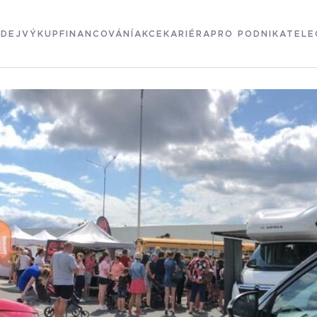
DEJ
VÝKUP
FINANCOVÁNÍ
AKCE
KARIÉRA
PRO PODNIKATELE