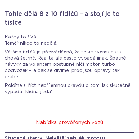
Tohle dělá 8 z 10 řidičů – a stojí je to
tisíce
Každý to říká.
Téměř nikdo to nedělá.
Většina řidičů je přesvědčená, že se ke svému autu
chová šetrně. Realita ale často vypadá jinak. Špatné
návyky za volantem postupně ničí motor, turbo i
podvozek – a pak se divíme, proč jsou opravy tak
drahé.
Pojďme si říct nepříjemnou pravdu o tom, jak skutečně
vypadá „klidná jízda“.
Nabídka prověřených vozů
Studené starty: Největší zabiják motoru