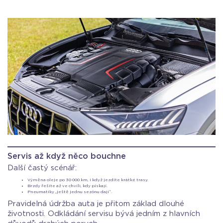
Servis až když něco bouchne
Další častý scénář:
Výměna oleje po 30 000 km, i když jezdíte krátké trasy.
Brzdy řešíte až ve chvíli, kdy pískají.
Pneumatiky „ještě jednu sezónu dají“.
Pravidelná údržba auta je přitom základ dlouhé
životnosti. Odkládání servisu bývá jedním z hlavních