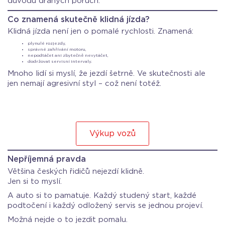
důvodů drahých poruch.
Co znamená skutečně klidná jízda?
Klidná jízda není jen o pomalé rychlosti. Znamená:
plynulé rozjezdy,
správné zahřívání motoru,
nepodtáčet ani zbytečně nevytáčet,
dodržovat servisní intervaly.
Mnoho lidí si myslí, že jezdí šetrně. Ve skutečnosti ale
jen nemají agresivní styl – což není totéž.
Výkup vozů
Nepříjemná pravda
Většina českých řidičů nejezdí klidně.
Jen si to myslí.
A auto si to pamatuje. Každý studený start, každé
podtočení i každý odložený servis se jednou projeví.
Možná nejde o to jezdit pomalu.