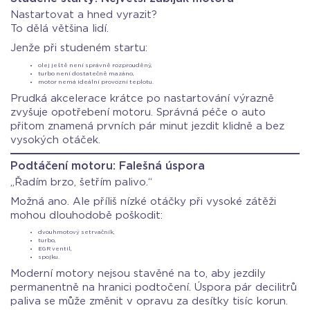
Nastartovat a hned vyrazit?
To dělá většina lidí.
Jenže při studeném startu:
olej ještě není správně rozprouděný,
turbo není dostatečně mazáno,
motor nemá ideální provozní teplotu.
Prudká akcelerace krátce po nastartování výrazně
zvyšuje opotřebení motoru. Správná péče o auto
přitom znamená prvních pár minut jezdit klidně a bez
vysokých otáček.
Podtáčení motoru: Falešná úspora
„Řadím brzo, šetřím palivo.“
Možná ano. Ale příliš nízké otáčky při vysoké zátěži
mohou dlouhodobě poškodit:
dvouhmotový setrvačník,
turbo,
EGR ventil,
spojku.
Moderní motory nejsou stavěné na to, aby jezdily
permanentně na hranici podtočení. Úspora pár decilitrů
paliva se může změnit v opravu za desítky tisíc korun.