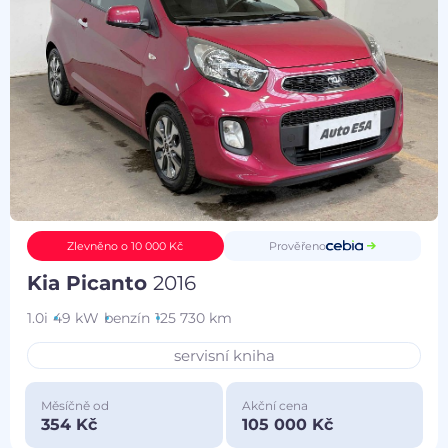
Prověřeno
Zlevněno o 10 000 Kč
Kia Picanto
2016
1.0i
49 kW
benzín
125 730 km
servisní kniha
Měsíčně od
Akční cena
354 Kč
105 000 Kč