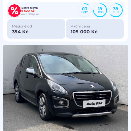
Extra sleva
03
18
38
9 600 Kč
DNY
HOD
MIN
akce platí ještě:
Měsíčně od
Akční cena
354 Kč
105 000 Kč