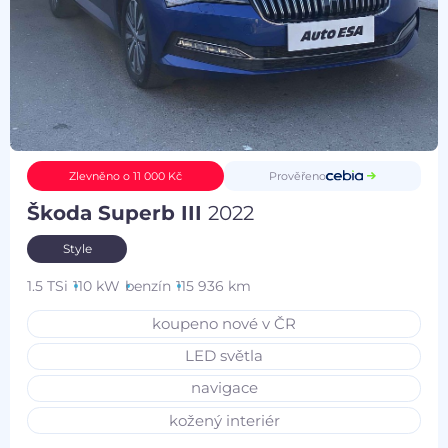
Prověřeno
Zlevněno o 11 000 Kč
Škoda Superb III
2022
Style
1.5 TSi
110 kW
benzín
115 936 km
koupeno nové v ČR
LED světla
navigace
kožený interiér