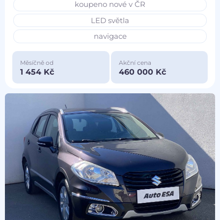
koupeno nové v ČR
LED světla
navigace
Měsíčně od
Akční cena
1 454 Kč
460 000 Kč