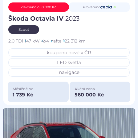
Prověřeno
Zlevněno o 10 000 Kč
Škoda Octavia IV
2023
Scout
2.0 TDi
147 kW
4x4
nafta
122 312 km
koupeno nové v ČR
LED světla
navigace
Měsíčně od
Akční cena
1 739 Kč
560 000 Kč