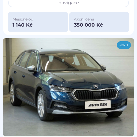
navigace
Měsíčně od
Akční cena
1 140 Kč
350 000 Kč
-DPH