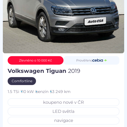
Prověřeno
Zlevněno o 10 000 Kč
Volkswagen Tiguan
2019
Comfortline
1.5 TSi
110 kW
benzín
53 249 km
koupeno nové v ČR
LED světla
navigace