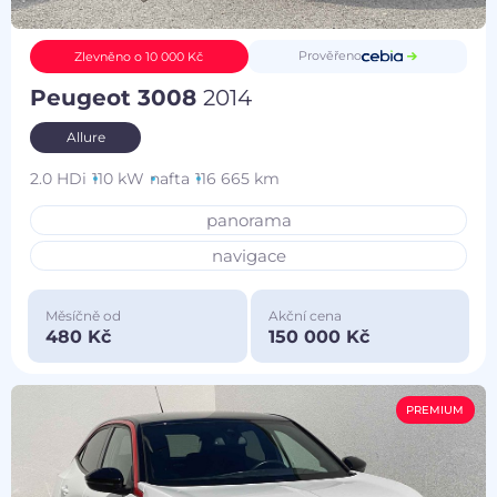
Prověřeno
Zlevněno o 10 000 Kč
Peugeot 3008
2014
Allure
2.0 HDi
110 kW
nafta
116 665 km
panorama
navigace
Měsíčně od
Akční cena
480 Kč
150 000 Kč
PREMIUM