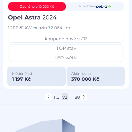
Prověřeno
Zlevněno o 10 000 Kč
Opel Astra
2024
1.2PT
81 kW
benzín
22 064 km
koupeno nové v ČR
TOP stav
LED světla
Měsíčně od
Akční cena
1 197 Kč
370 000 Kč
1 ...
72
... 88