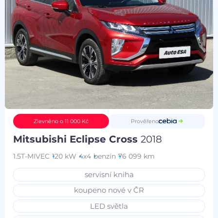
Prověřeno
Zlevněno o 11 000 Kč
Mitsubishi Eclipse Cross
2018
1.5T-MIVEC
120 kW
4x4
benzín
76 099 km
servisní kniha
koupeno nové v ČR
LED světla