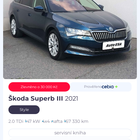
Prověřeno
Zlevněno o 30 000 Kč
Škoda Superb III
2021
Style
2.0 TDi
147 kW
4x4
nafta
167 330 km
servisní kniha