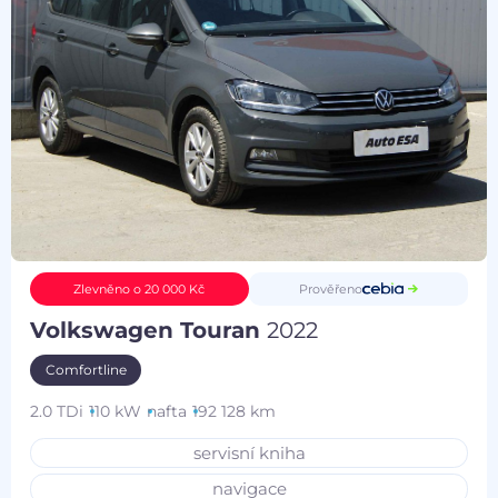
Prověřeno
Zlevněno o 20 000 Kč
Volkswagen Touran
2022
Comfortline
2.0 TDi
110 kW
nafta
192 128 km
servisní kniha
navigace