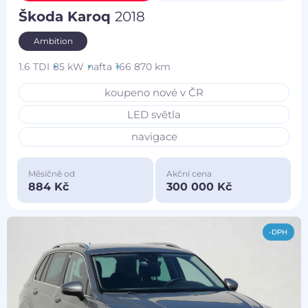
Škoda Karoq
2018
Ambition
1.6 TDI
85 kW
nafta
166 870 km
koupeno nové v ČR
LED světla
navigace
Měsíčně od
Akční cena
884 Kč
300 000 Kč
-DPH