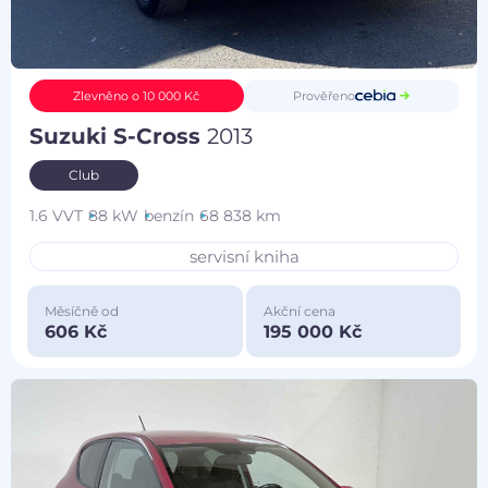
Prověřeno
Zlevněno o 10 000 Kč
Suzuki S-Cross
2013
Club
1.6 VVT
88 kW
benzín
68 838 km
servisní kniha
Měsíčně od
Akční cena
606 Kč
195 000 Kč