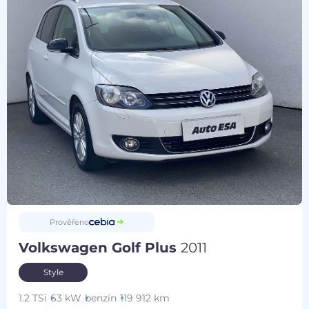
Prověřeno
Volkswagen Golf Plus
2011
Style
1.2 TSi
63 kW
benzín
119 912 km