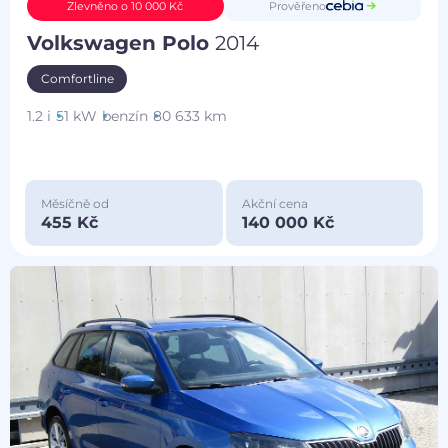
Prověřeno
Zlevněno o 10 000 Kč
Volkswagen Polo
2014
Comfortline
1.2 i
51 kW
benzín
80 633 km
Měsíčně od
Akční cena
455 Kč
140 000 Kč