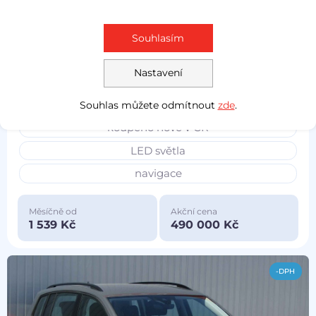
Prověřeno
Zlevněno o 10 000 Kč
Souhlasím
Škoda Superb III
2019
Nastavení
2.0 TDI
140 kW
4x4
nafta
130 967 km
servisní kniha
Souhlas můžete odmítnout
zde
.
koupeno nové v ČR
LED světla
navigace
Měsíčně od
Akční cena
1 539 Kč
490 000 Kč
-DPH