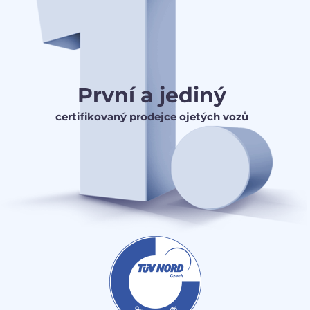
První a jediný
certifikovaný prodejce ojetých vozů