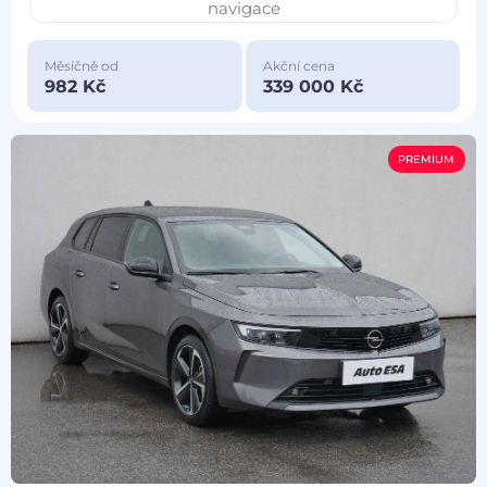
navigace
Měsíčně od
Akční cena
982 Kč
339 000 Kč
PREMIUM