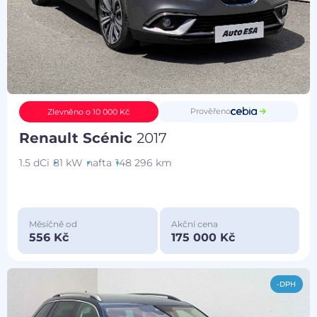
Prověřeno
Zlevněno o 10 000 Kč
Renault Scénic
2017
1.5 dCi
81 kW
nafta
148 296 km
Měsíčně od
Akční cena
556 Kč
175 000 Kč
-DPH