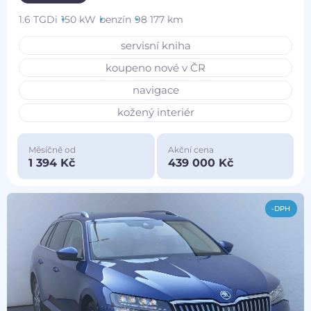
1.6 TGDi
150 kW
benzín
98 177 km
servisní kniha
koupeno nové v ČR
navigace
kožený interiér
Měsíčně od
Akční cena
1 394 Kč
439 000 Kč
-DPH