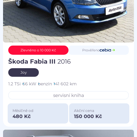
Prověřeno
Zlevněno o 10 000 Kč
Škoda Fabia III
2016
Joy
1.2 TSi
66 kW
benzín
141 602 km
servisní kniha
Měsíčně od
Akční cena
480 Kč
150 000 Kč