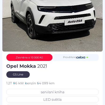
Prověřeno
Zlevněno o 10 000 Kč
Opel Mokka
2021
GS Line
1.2T
96 kW
benzín
54 099 km
servisní kniha
LED světla