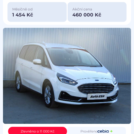
Měsíčně od
Akční cena
1 454 Kč
460 000 Kč
Prověřeno
Zlevněno o 11 000 Kč