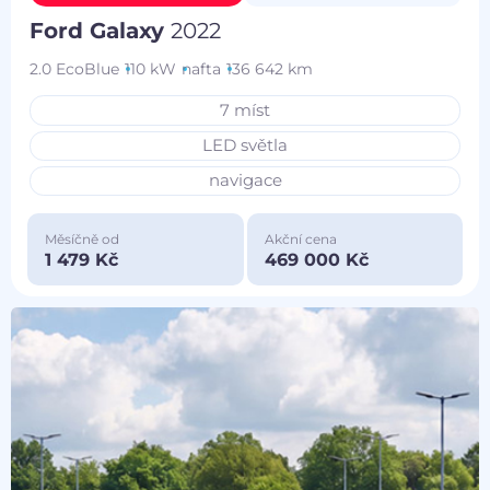
Ford Galaxy
2022
2.0 EcoBlue
110 kW
nafta
136 642 km
7 míst
LED světla
navigace
Měsíčně od
Akční cena
1 479 Kč
469 000 Kč