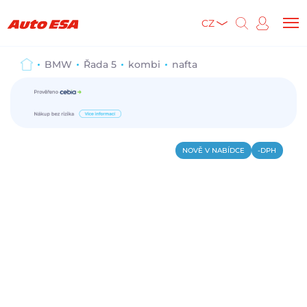
CZ
BMW
Řada 5
kombi
nafta
NOVĚ V NABÍDCE
-DPH