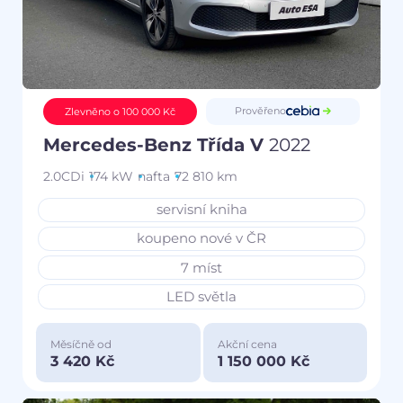
Prověřeno
Zlevněno o 100 000 Kč
Mercedes-Benz Třída V
2022
2.0CDi
174 kW
nafta
72 810 km
servisní kniha
koupeno nové v ČR
7 míst
LED světla
Měsíčně od
Akční cena
3 420 Kč
1 150 000 Kč