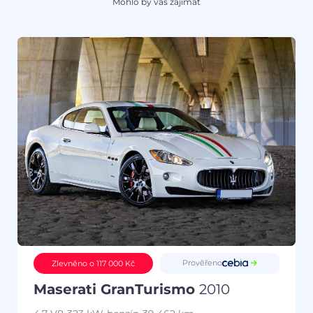
Mohlo by vás zajímat
Prověřeno
Zlevněno o 117 000 Kč
Maserati GranTurismo
2010