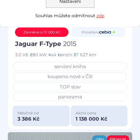
Nastavení
Souhlas můžete odmítnout
zde
.
Prověřeno
Zlevněno o 111 000 Kč
Jaguar F-Type
2015
3.0 V6
280 kW
4x4
benzín
37 627 km
servisní kniha
koupeno nové v ČR
TOP stav
panorama
Měsíčně od
Akční cena
3 386 Kč
1 138 000 Kč
-DPH
PREMIUM