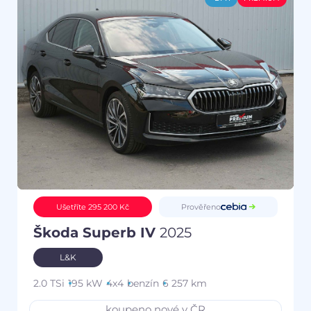
Prověřeno
Ušetříte 295 200 Kč
Škoda Superb IV
2025
L&K
2.0 TSi
195 kW
4x4
benzín
6 257 km
koupeno nové v ČR