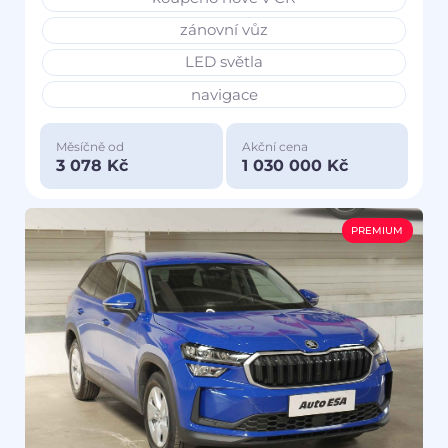
zánovní vůz
LED světla
navigace
Měsíčně od
Akční cena
3 078 Kč
1 030 000 Kč
PREMIUM