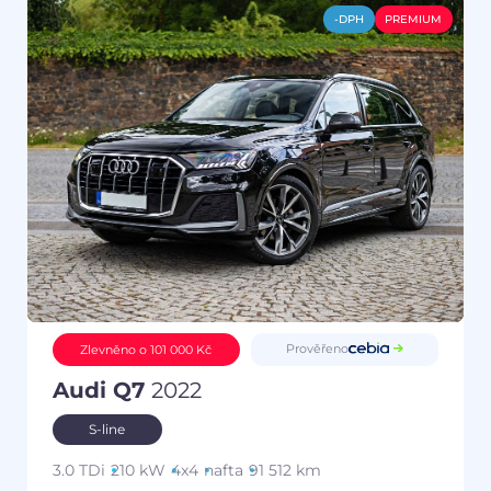
-DPH
PREMIUM
Prověřeno
Zlevněno o 101 000 Kč
Audi Q7
2022
S-line
3.0 TDi
210 kW
4x4
nafta
91 512 km