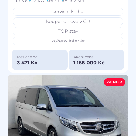
4.7 V8
323 kW
benzín
39 462 km
servisní kniha
koupeno nové v ČR
TOP stav
kožený interiér
Měsíčně od
Akční cena
3 471 Kč
1 168 000 Kč
PREMIUM