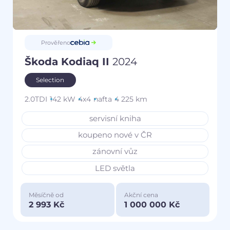
Prověřeno
Škoda Kodiaq II
2024
Selection
2.0TDI
142 kW
4x4
nafta
4 225 km
servisní kniha
koupeno nové v ČR
zánovní vůz
LED světla
Měsíčně od
Akční cena
2 993 Kč
1 000 000 Kč