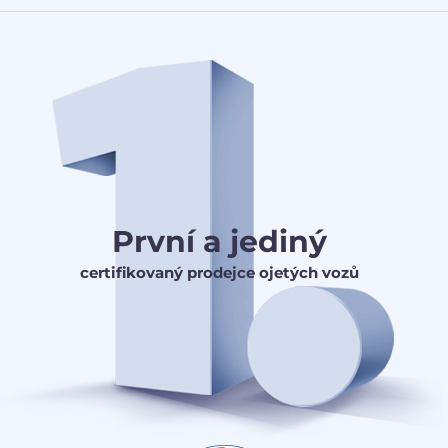
První a jediný
certifikovaný prodejce ojetých vozů