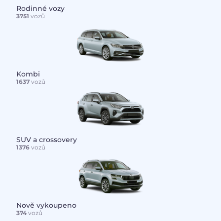
Rodinné vozy
3751
vozů
Kombi
1637
vozů
SUV a crossovery
1376
vozů
Nově vykoupeno
374
vozů