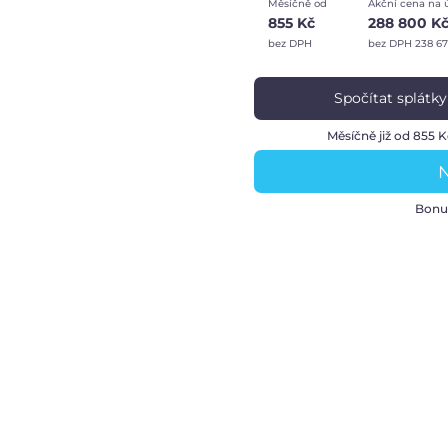
Měsíčně od
Akční cena na 
855 Kč
288 800 K
bez DPH
bez DPH 238 67
Spočítat splátky
Měsíčně již od 855 K
N
Bonu