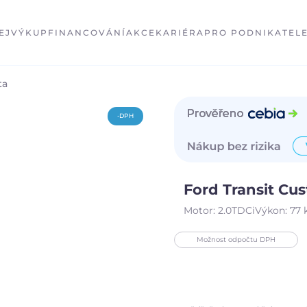
EJ
VÝKUP
FINANCOVÁNÍ
AKCE
KARIÉRA
PRO PODNIKATEL
ta
-DPH
Ford Transit C
Motor:
2.0TDCi
Výkon:
77
Možnost odpočtu DPH