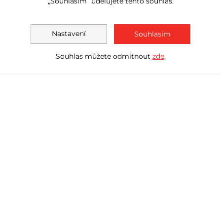
„Souhlasím“ udělujete tento souhlas.
Nastavení
Souhlasím
Souhlas můžete odmítnout
zde
.