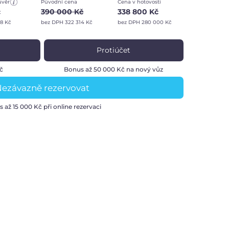
úvěr
Původní cena
Cena v hotovosti
č
390 000 Kč
338 800 Kč
8 Kč
bez DPH 322 314 Kč
bez DPH 280 000 Kč
Protiúčet
č
Bonus až 50 000 Kč na nový vůz
ezávazně rezervovat
s až
15 000 Kč
při online rezervaci