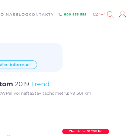
E
O NÁS
BLOG
KONTAKTY
CZ
800 555 555
ustom
2019
Trend
 kW
Palivo:
nafta
Stav tachometru:
79 501 km
Zlevněno o 51 200 Kč