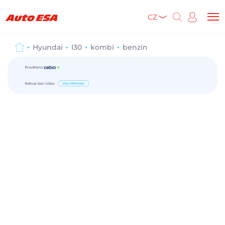
CZ
Hyundai
I30
kombi
benzín