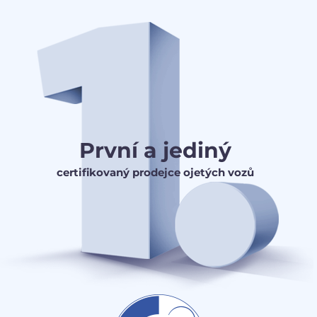
První a jediný
certifikovaný prodejce ojetých vozů