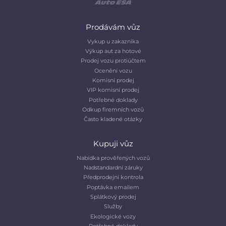
Prodávám vůz
Vykup u zakaznika
Výkup aut za hotové
Prodej vozu protiúčtem
Ocenění vozu
Komisní prodej
VIP komisní prodej
Potřebné doklady
Odkup firemních vozů
Často kladené otázky
Kupuji vůz
Nabídka prověřených vozů
Nadstandardní záruky
Předprodejní kontrola
Poptávka emailem
Splátkový prodej
Služby
Ekologické vozy
Potřebné doklady