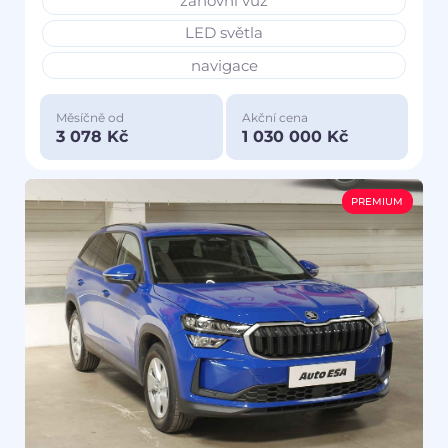
zánovní vůz
LED světla
navigace
Měsíčně od
Akční cena
3 078 Kč
1 030 000 Kč
PREMIUM