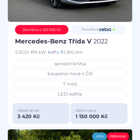
Prověřeno
Zlevněno o 100 000 Kč
Mercedes-Benz Třída V
2022
2.0CDi
174 kW
nafta
72 810 km
servisní kniha
koupeno nové v ČR
7 míst
LED světla
Měsíčně od
Akční cena
3 420 Kč
1 150 000 Kč
-DPH
PREMIUM