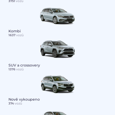
3751
vozů
Kombi
1637
vozů
SUV a crossovery
1376
vozů
Nově vykoupeno
374
vozů