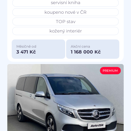
servisní kniha
koupeno nové v ČR
TOP stav
kožený interiér
Měsíčně od
Akční cena
3 471 Kč
1 168 000 Kč
PREMIUM