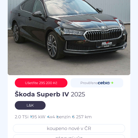
Prověřeno
Ušetříte 295 200 Kč
Škoda Superb IV
2025
L&K
2.0 TSi
195 kW
4x4
benzín
6 257 km
koupeno nové v ČR