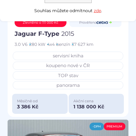
Souhlas můžete odmítnout
zde
.
Prověřeno
Zlevněno o 111 000 Kč
Jaguar F-Type
2015
3.0 V6
280 kW
4x4
benzín
37 627 km
servisní kniha
koupeno nové v ČR
TOP stav
panorama
Měsíčně od
Akční cena
3 386 Kč
1 138 000 Kč
-DPH
PREMIUM