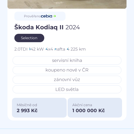
Prověřeno
Škoda Kodiaq II
2024
Selection
2.0TDI
142 kW
4x4
nafta
4 225 km
servisní kniha
koupeno nové v ČR
zánovní vůz
LED světla
Měsíčně od
Akční cena
2 993 Kč
1 000 000 Kč