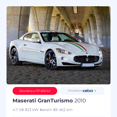
Prověřeno
Zlevněno o 117 000 Kč
Maserati GranTurismo
2010
4.7 V8
323 kW
benzín
39 462 km