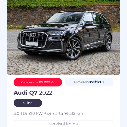
Prověřeno
Zlevněno o 101 000 Kč
Audi Q7
2022
S-line
3.0 TDi
210 kW
4x4
nafta
91 512 km
servisní kniha