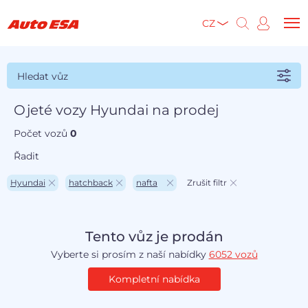
CZ
Hledat vůz
Ojeté vozy Hyundai na prodej
Počet vozů
0
Řadit
Hyundai
hatchback
nafta
Zrušit filtr
Tento vůz je prodán
Vyberte si prosím z naší nabídky
6052 vozů
Kompletní nabídka