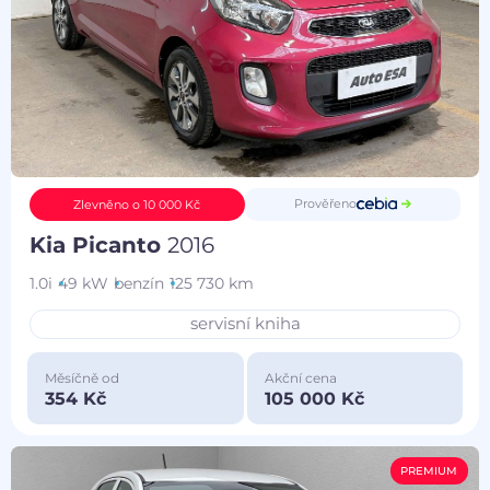
Prověřeno
Zlevněno o 10 000 Kč
Kia Picanto
2016
1.0i
49 kW
benzín
125 730 km
servisní kniha
Měsíčně od
Akční cena
354 Kč
105 000 Kč
PREMIUM