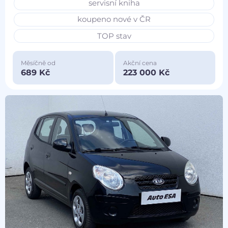
servisní kniha
koupeno nové v ČR
TOP stav
Měsíčně od
Akční cena
689 Kč
223 000 Kč