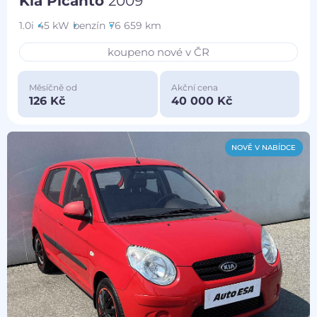
Kia Picanto
2009
1.0i
45 kW
benzín
76 659 km
koupeno nové v ČR
Měsíčně od
Akční cena
126 Kč
40 000 Kč
NOVĚ V NABÍDCE