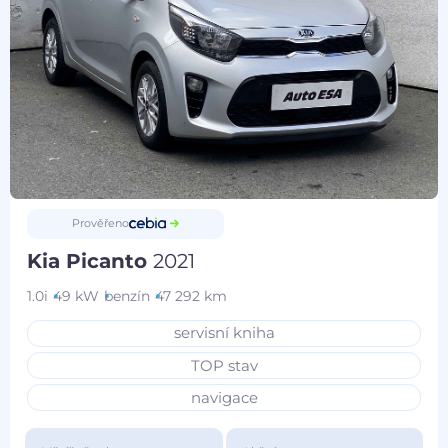
Prověřeno
Kia Picanto
2021
1.0i
49 kW
benzín
47 292 km
servisní kniha
TOP stav
navigace