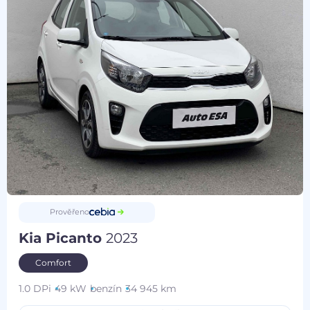
Prověřeno
Kia Picanto
2023
Comfort
1.0 DPi
49 kW
benzín
34 945 km