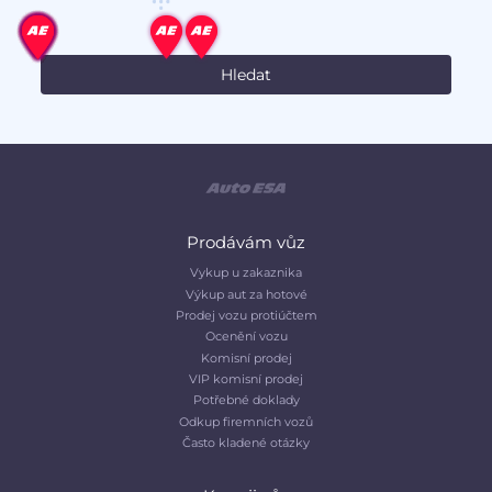
Prodávám vůz
Vykup u zakaznika
Výkup aut za hotové
Prodej vozu protiúčtem
Ocenění vozu
Komisní prodej
VIP komisní prodej
Potřebné doklady
Odkup firemních vozů
Často kladené otázky