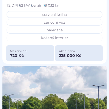
1.2 DPI
62 kW
benzín
18 032 km
servisní kniha
zánovní vůz
navigace
kožený interiér
Měsíčně od
Akční cena
720 Kč
235 000 Kč