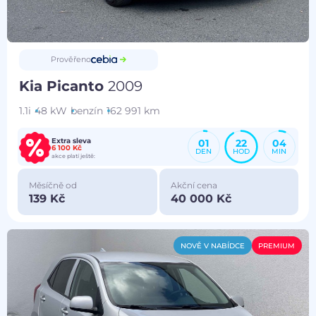
Prověřeno
Kia Picanto
2009
1.1i
48 kW
benzín
162 991 km
Extra sleva
01
22
04
6 100 Kč
DEN
HOD
MIN
akce platí ještě:
Měsíčně od
Akční cena
139 Kč
40 000 Kč
NOVĚ V NABÍDCE
PREMIUM