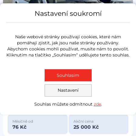
Nastavení soukromí
Naše webové stránky používají cookies, které nám
pomáhají zjistit, jak jsou naše stránky používány.
Abychom cookies mohli používat, musíte nám to povolit.
Kliknutím na tlačítko „Souhlasím“ udělujete tento souhlas.
Prověřeno
Souhlasím
Kia Picanto
2010
Nastavení
1.0i
45 kW
benzín
133 616 km
Souhlas můžete odmítnout
zde
.
koupeno nové v ČR
Měsíčně od
Akční cena
76 Kč
25 000 Kč