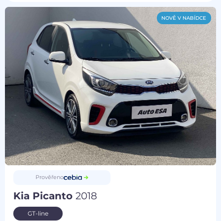
NOVĚ V NABÍDCE
Prověřeno
Kia Picanto
2018
GT-line