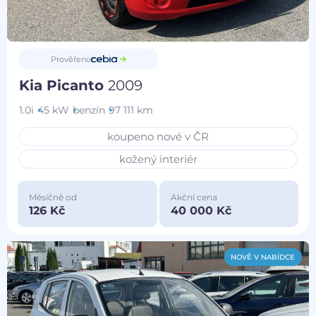
Prověřeno
Kia Picanto
2009
1.0i
45 kW
benzín
97 111 km
koupeno nové v ČR
kožený interiér
Měsíčně od
Akční cena
126 Kč
40 000 Kč
NOVĚ V NABÍDCE