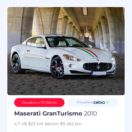
Prověřeno
Zlevněno o 117 000 Kč
Maserati GranTurismo
2010
4.7 V8
323 kW
benzín
39 462 km