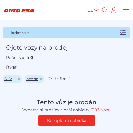
CZ
Hledat vůz
Ojeté vozy na prodej
Počet vozů
0
Řadit
SUV
benzín
Zrušit filtr
Tento vůz je prodán
Vyberte si prosím z naší nabídky
6193 vozů
Kompletní nabídka