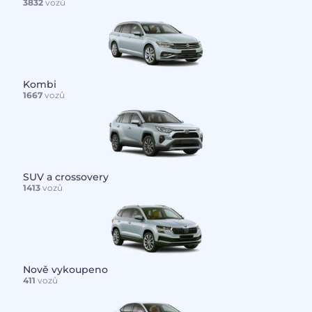
3832
vozů
Kombi
1667
vozů
SUV a crossovery
1413
vozů
Nově vykoupeno
411
vozů