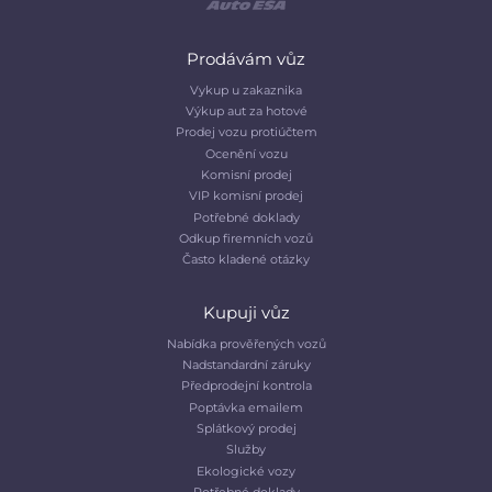
Prodávám vůz
Vykup u zakaznika
Výkup aut za hotové
Prodej vozu protiúčtem
Ocenění vozu
Komisní prodej
VIP komisní prodej
Potřebné doklady
Odkup firemních vozů
Často kladené otázky
Kupuji vůz
Nabídka prověřených vozů
Nadstandardní záruky
Předprodejní kontrola
Poptávka emailem
Splátkový prodej
Služby
Ekologické vozy
Potřebné doklady