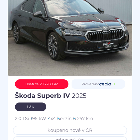
Prověřeno
Ušetříte 295 200 Kč
Škoda Superb IV
2025
L&K
2.0 TSi
195 kW
4x4
benzín
6 257 km
koupeno nové v ČR