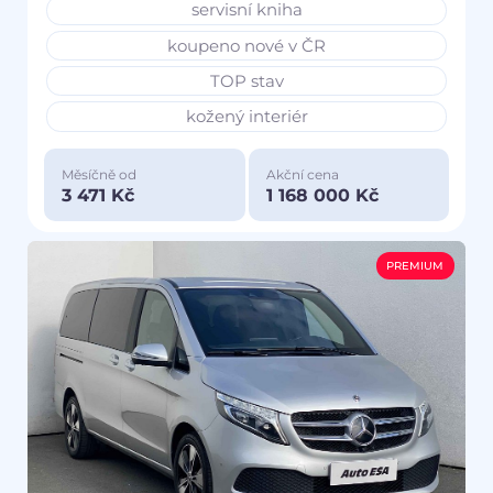
servisní kniha
koupeno nové v ČR
TOP stav
kožený interiér
Měsíčně od
Akční cena
3 471 Kč
1 168 000 Kč
PREMIUM