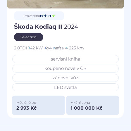
Prověřeno
Škoda Kodiaq II
2024
Selection
2.0TDI
142 kW
4x4
nafta
4 225 km
servisní kniha
koupeno nové v ČR
zánovní vůz
LED světla
Měsíčně od
Akční cena
2 993 Kč
1 000 000 Kč