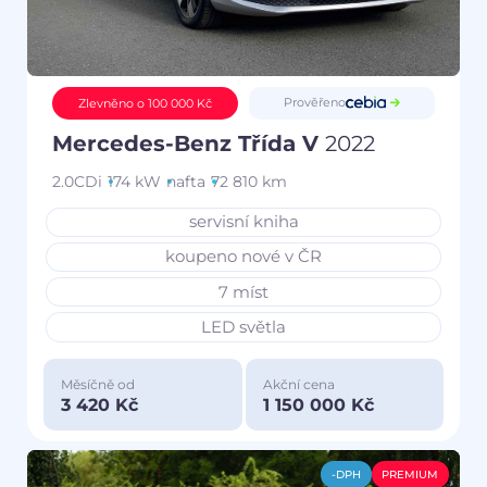
Prověřeno
Zlevněno o 100 000 Kč
Mercedes-Benz Třída V
2022
2.0CDi
174 kW
nafta
72 810 km
servisní kniha
koupeno nové v ČR
7 míst
LED světla
Měsíčně od
Akční cena
3 420 Kč
1 150 000 Kč
-DPH
PREMIUM