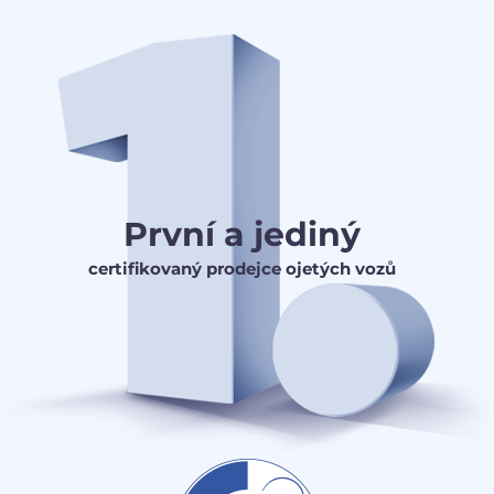
První a jediný
certifikovaný prodejce ojetých vozů