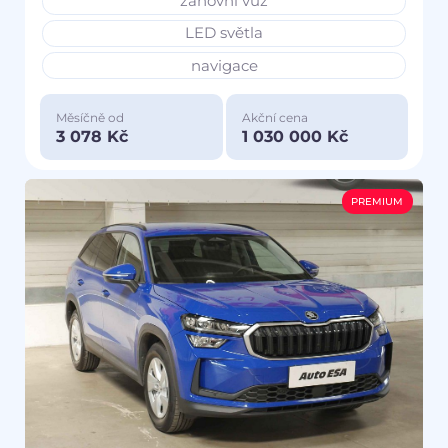
zánovní vůz
LED světla
navigace
Měsíčně od
Akční cena
3 078 Kč
1 030 000 Kč
PREMIUM