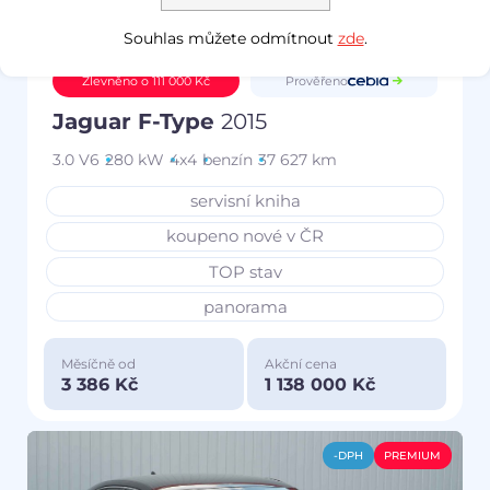
Souhlas můžete odmítnout
zde
.
Prověřeno
Zlevněno o 111 000 Kč
Jaguar F-Type
2015
3.0 V6
280 kW
4x4
benzín
37 627 km
servisní kniha
koupeno nové v ČR
TOP stav
panorama
Měsíčně od
Akční cena
3 386 Kč
1 138 000 Kč
-DPH
PREMIUM