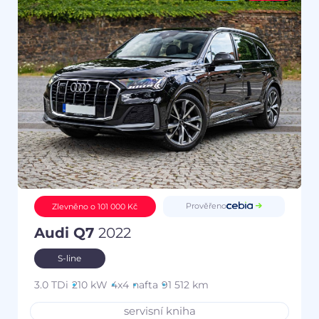
Prověřeno
Zlevněno o 101 000 Kč
Audi Q7
2022
S-line
3.0 TDi
210 kW
4x4
nafta
91 512 km
servisní kniha