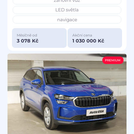
zánovní vůz
LED světla
navigace
Měsíčně od
Akční cena
3 078 Kč
1 030 000 Kč
PREMIUM