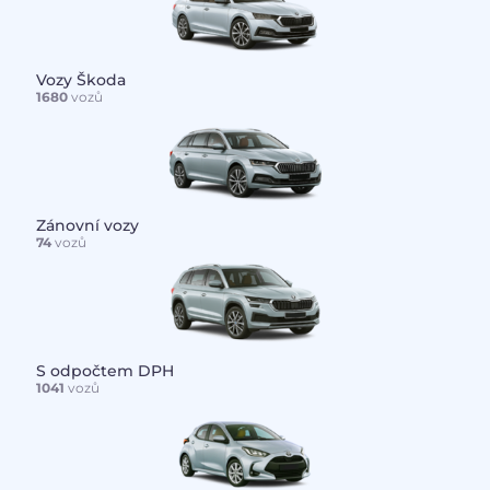
Vozy Škoda
1680
vozů
Zánovní vozy
74
vozů
S odpočtem DPH
1041
vozů