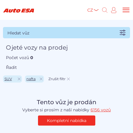
CZ
Hledat vůz
Ojeté vozy na prodej
Počet vozů
0
Řadit
SUV
nafta
Zrušit filtr
Tento vůz je prodán
Vyberte si prosím z naší nabídky
6156 vozů
Kompletní nabídka