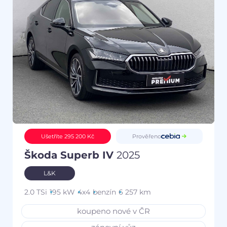
Prověřeno
Ušetříte 295 200 Kč
Škoda Superb IV
2025
L&K
2.0 TSi
195 kW
4x4
benzín
6 257 km
koupeno nové v ČR