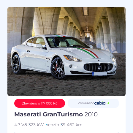
Prověřeno
Zlevněno o 117 000 Kč
Maserati GranTurismo
2010
4.7 V8
323 kW
benzín
39 462 km