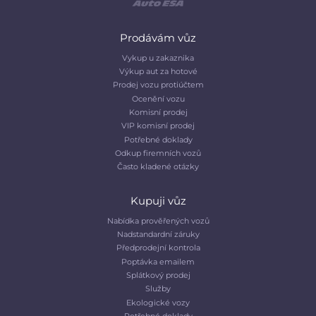
Prodávám vůz
Vykup u zakaznika
Výkup aut za hotové
Prodej vozu protiúčtem
Ocenění vozu
Komisní prodej
VIP komisní prodej
Potřebné doklady
Odkup firemních vozů
Často kladené otázky
Kupuji vůz
Nabídka prověřených vozů
Nadstandardní záruky
Předprodejní kontrola
Poptávka emailem
Splátkový prodej
Služby
Ekologické vozy
Potřebné doklady