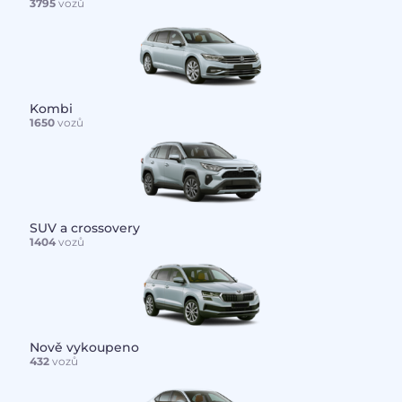
3795
vozů
Kombi
1650
vozů
SUV a crossovery
1404
vozů
Nově vykoupeno
432
vozů