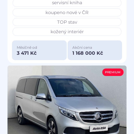
servisní kniha
koupeno nové v ČR
TOP stav
kožený interiér
Měsíčně od
Akční cena
3 471 Kč
1 168 000 Kč
PREMIUM