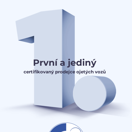
První a jediný
certifikovaný prodejce ojetých vozů