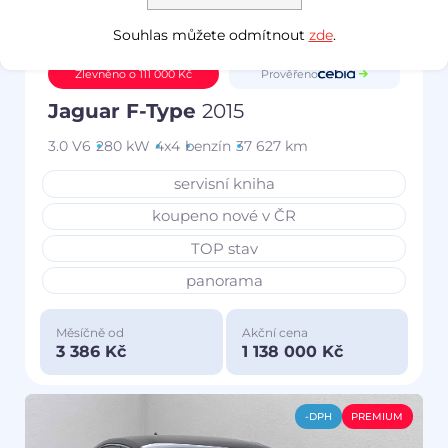
Souhlas můžete odmítnout
zde
.
Prověřeno
Zlevněno o 111 000 Kč
Jaguar F-Type
2015
3.0 V6
280 kW
4x4
benzín
37 627 km
servisní kniha
koupeno nové v ČR
TOP stav
panorama
Měsíčně od
Akční cena
3 386 Kč
1 138 000 Kč
-DPH
PREMIUM