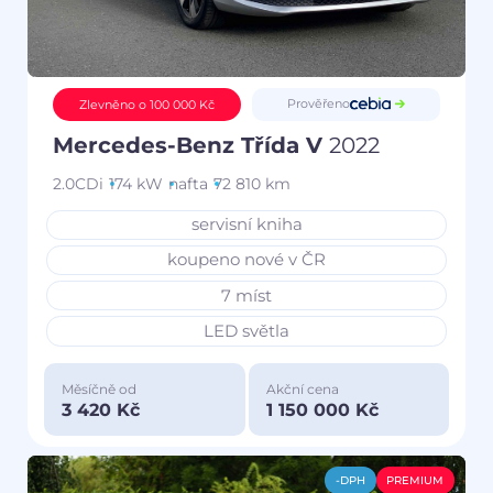
Prověřeno
Zlevněno o 100 000 Kč
Mercedes-Benz Třída V
2022
2.0CDi
174 kW
nafta
72 810 km
servisní kniha
koupeno nové v ČR
7 míst
LED světla
Měsíčně od
Akční cena
3 420 Kč
1 150 000 Kč
-DPH
PREMIUM