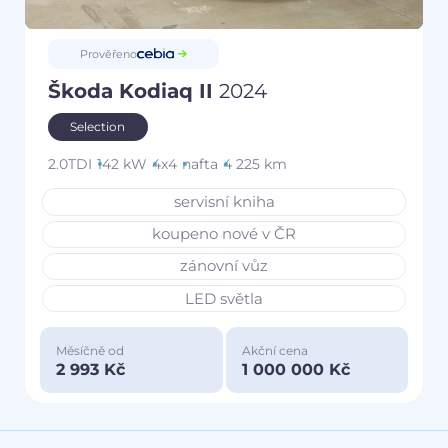
Prověřeno
Škoda Kodiaq II
2024
Selection
2.0TDI
142 kW
4x4
nafta
4 225 km
servisní kniha
koupeno nové v ČR
zánovní vůz
LED světla
Měsíčně od
Akční cena
2 993 Kč
1 000 000 Kč