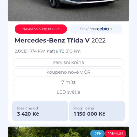
Prověřeno
Zlevněno o 100 000 Kč
Mercedes-Benz Třída V
2022
2.0CDi
174 kW
nafta
72 810 km
servisní kniha
koupeno nové v ČR
7 míst
LED světla
Měsíčně od
Akční cena
3 420 Kč
1 150 000 Kč
-DPH
PREMIUM