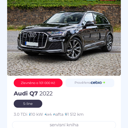
Prověřeno
Zlevněno o 101 000 Kč
Audi Q7
2022
S-line
3.0 TDi
210 kW
4x4
nafta
91 512 km
servisní kniha