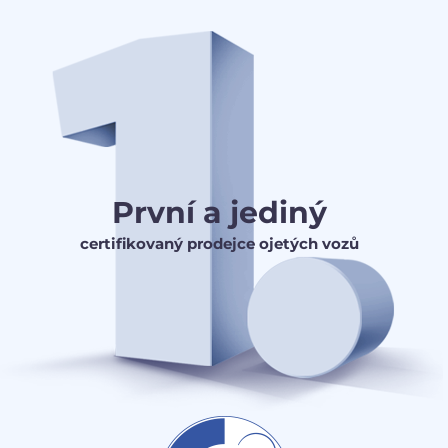
První a jediný
certifikovaný prodejce ojetých vozů