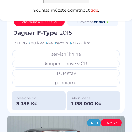
Souhlas můžete odmítnout
zde
.
Prověřeno
Zlevněno o 111 000 Kč
Jaguar F-Type
2015
3.0 V6
280 kW
4x4
benzín
37 627 km
servisní kniha
koupeno nové v ČR
TOP stav
panorama
Měsíčně od
Akční cena
3 386 Kč
1 138 000 Kč
-DPH
PREMIUM