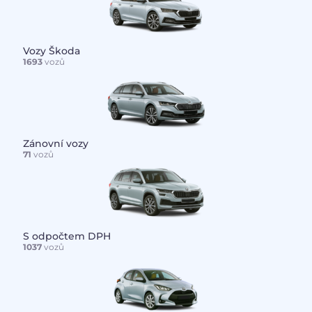
Vozy Škoda
1693
vozů
Zánovní vozy
71
vozů
S odpočtem DPH
1037
vozů