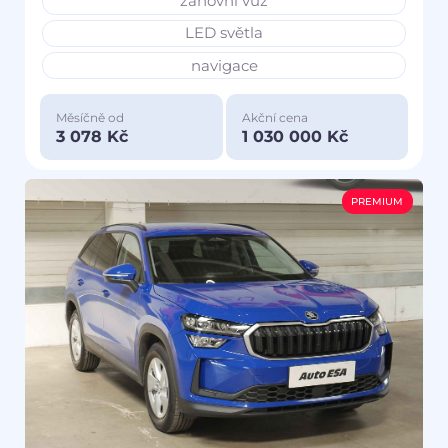
zánovní vůz
LED světla
navigace
Měsíčně od
Akční cena
3 078 Kč
1 030 000 Kč
PREMIUM