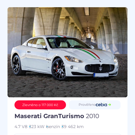
Prověřeno
Zlevněno o 117 000 Kč
Maserati GranTurismo
2010
4.7 V8
323 kW
benzín
39 462 km