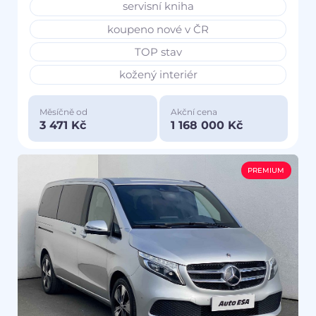
servisní kniha
koupeno nové v ČR
TOP stav
kožený interiér
Měsíčně od
Akční cena
3 471 Kč
1 168 000 Kč
PREMIUM