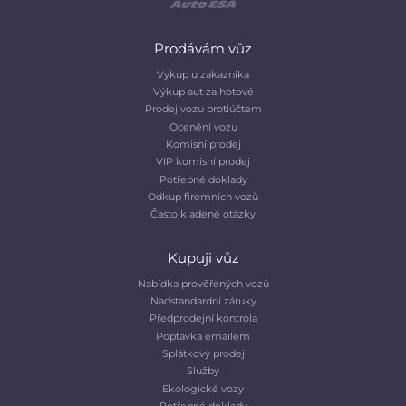
Prodávám vůz
Vykup u zakaznika
Výkup aut za hotové
Prodej vozu protiúčtem
Ocenění vozu
Komisní prodej
VIP komisní prodej
Potřebné doklady
Odkup firemních vozů
Často kladené otázky
Kupuji vůz
Nabídka prověřených vozů
Nadstandardní záruky
Předprodejní kontrola
Poptávka emailem
Splátkový prodej
Služby
Ekologické vozy
Potřebné doklady