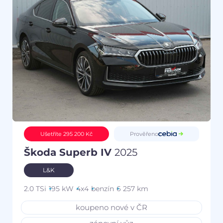
Prověřeno
Ušetříte 295 200 Kč
Škoda Superb IV
2025
L&K
2.0 TSi
195 kW
4x4
benzín
6 257 km
koupeno nové v ČR