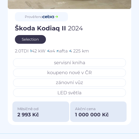
Prověřeno
Škoda Kodiaq II
2024
Selection
2.0TDI
142 kW
4x4
nafta
4 225 km
servisní kniha
koupeno nové v ČR
zánovní vůz
LED světla
Měsíčně od
Akční cena
2 993 Kč
1 000 000 Kč