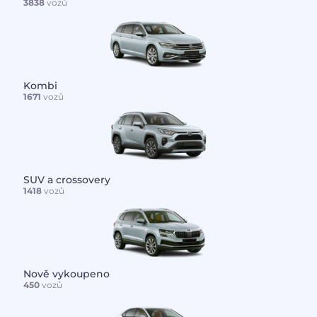
3838
vozů
Kombi
1671
vozů
SUV a crossovery
1418
vozů
Nově vykoupeno
450
vozů