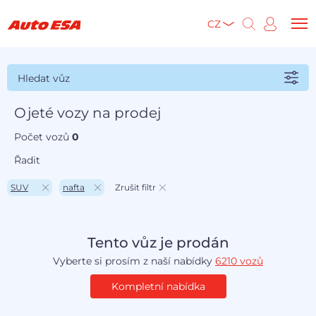
CZ
Hledat vůz
Ojeté vozy na prodej
Počet vozů
0
Řadit
SUV
nafta
Zrušit filtr
Tento vůz je prodán
Vyberte si prosím z naší nabídky
6210 vozů
Kompletní nabídka