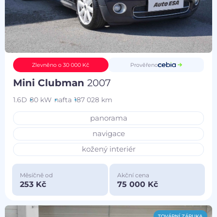
Prověřeno
Zlevněno o 30 000 Kč
Mini Clubman
2007
1.6D
80 kW
nafta
187 028 km
panorama
navigace
kožený interiér
Měsíčně od
Akční cena
253 Kč
75 000 Kč
TOVÁRNÍ ZÁRUKA