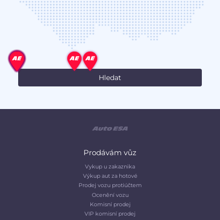
Prodávám vůz
Vykup u zakaznika
Výkup aut za hotové
Prodej vozu protiúčtem
Ocenění vozu
Komisní prodej
VIP komisní prodej