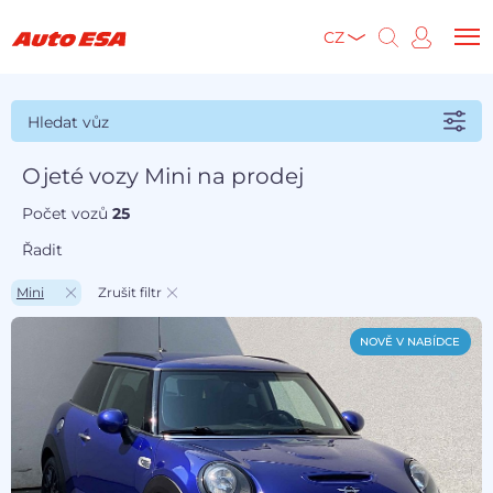
CZ
Hledat vůz
Ojeté vozy Mini na prodej
Počet vozů
25
Řadit
Mini
Zrušit filtr
NOVĚ V NABÍDCE