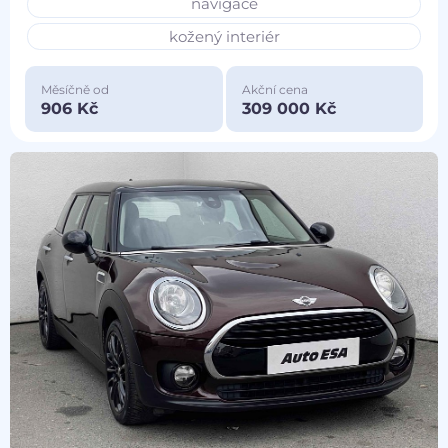
navigace
kožený interiér
Měsíčně od
Akční cena
906 Kč
309 000 Kč