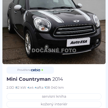
Prověřeno
Mini Countryman
2014
2.0D
82 kW
4x4
nafta
138 040 km
servisní kniha
kožený interiér