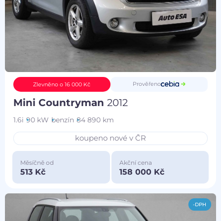
Prověřeno
Zlevněno o 16 000 Kč
Mini Countryman
2012
1.6i
90 kW
benzín
84 890 km
koupeno nové v ČR
Měsíčně od
Akční cena
513 Kč
158 000 Kč
-DPH