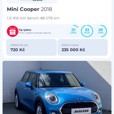
Mini Cooper
2018
1.5i
100 kW
benzín
88 078 km
01
23
29
Tip týdne
DEN
HOD
MIN
PHM a dálniční známka zdarma
Měsíčně od
Akční cena
720 Kč
235 000 Kč