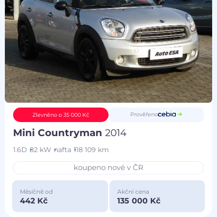
Prověřeno
Zlevněno o 35 000 Kč
Mini Countryman
2014
1.6D
82 kW
nafta
118 109 km
koupeno nové v ČR
Měsíčně od
Akční cena
442 Kč
135 000 Kč