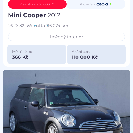
Prověřeno
Zlevněno o 65 000 Kč
Mini Cooper
2012
1.6 D
82 kW
nafta
116 274 km
kožený interiér
Měsíčně od
Akční cena
366 Kč
110 000 Kč