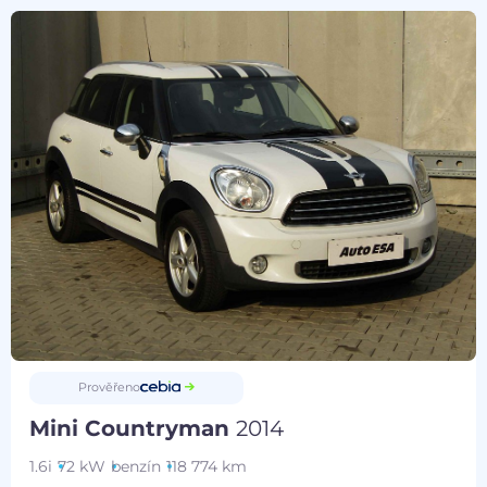
Prověřeno
Mini Countryman
2014
1.6i
72 kW
benzín
118 774 km