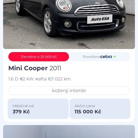
Prověřeno
Zlevněno o 25 000 Kč
Mini Cooper
2011
1.6 D
82 kW
nafta
121 022 km
kožený interiér
Měsíčně od
Akční cena
379 Kč
115 000 Kč