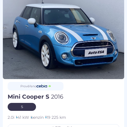
Prověřeno
Mini Cooper S
2016
S
2.0i
141 kW
benzín
119 225 km