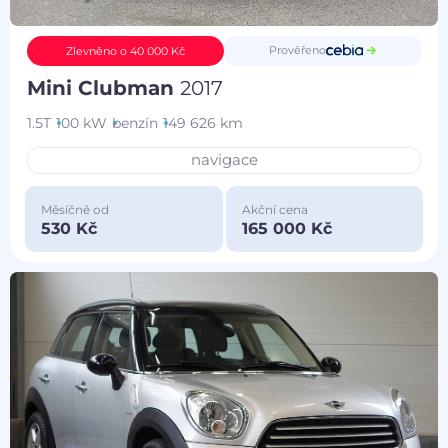
Prověřeno
Zlevněno o 40 000 Kč
Mini Clubman
2017
1.5T
100 kW
benzín
149 626 km
navigace
Měsíčně od
Akční cena
530 Kč
165 000 Kč