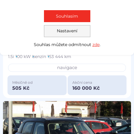
Souhlasím
Nastavení
Prověřeno
Souhlas můžete odmítnout
zde
.
Mini Cooper
2015
1.5i
100 kW
benzín
153 444 km
navigace
Měsíčně od
Akční cena
505 Kč
160 000 Kč