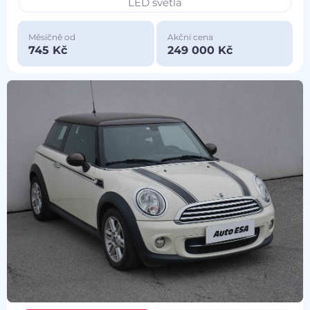
LED světla
Měsíčně od
Akční cena
745 Kč
249 000 Kč