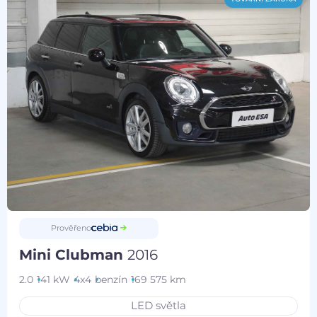
Prověřeno
Mini Clubman
2016
2.0
141 kW
4x4
benzín
169 575 km
LED světla