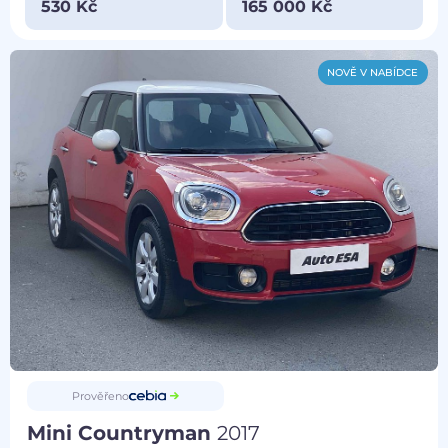
530 Kč
165 000 Kč
NOVĚ V NABÍDCE
Prověřeno
Mini Countryman
2017