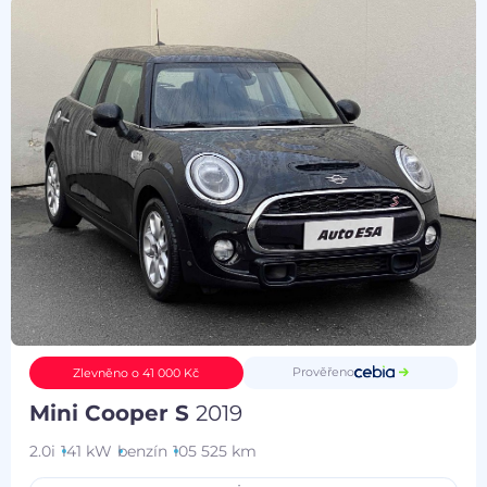
Prověřeno
Zlevněno o 41 000 Kč
Mini Cooper S
2019
2.0i
141 kW
benzín
105 525 km