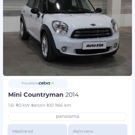
Prověřeno
Mini Countryman
2014
1.6i
90 kW
benzín
100 966 km
panorama
Měsíčně od
Akční cena