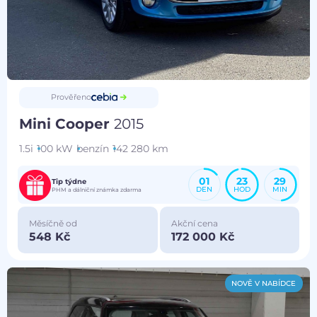
Prověřeno
Mini Cooper
2015
1.5i
100 kW
benzín
142 280 km
01
23
29
Tip týdne
DEN
HOD
MIN
PHM a dálniční známka zdarma
Měsíčně od
Akční cena
548 Kč
172 000 Kč
NOVĚ V NABÍDCE