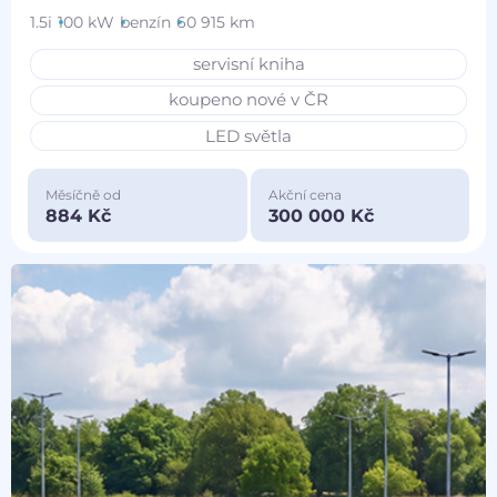
1.5i
100 kW
benzín
60 915 km
servisní kniha
koupeno nové v ČR
LED světla
Měsíčně od
Akční cena
884 Kč
300 000 Kč