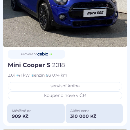
Prověřeno
Mini Cooper S
2018
2.0i
141 kW
benzín
93 074 km
servisní kniha
koupeno nové v ČR
Měsíčně od
Akční cena
909 Kč
310 000 Kč