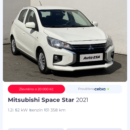
Prověřeno
Zlevněno o 20 000 Kč
Mitsubishi Space Star
2021
1.2i
52 kW
benzín
131 358 km