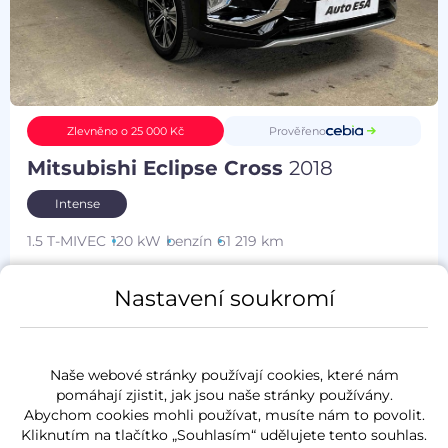
Prověřeno
Zlevněno o 25 000 Kč
Mitsubishi Eclipse Cross
2018
Intense
1.5 T-MIVEC
120 kW
benzín
61 219 km
servisní kniha
Nastavení soukromí
Měsíčně od
Akční cena
947 Kč
325 000 Kč
Naše webové stránky používají cookies, které nám
pomáhají zjistit, jak jsou naše stránky používány.
Abychom cookies mohli používat, musíte nám to povolit.
Kliknutím na tlačítko „Souhlasím“ udělujete tento souhlas.