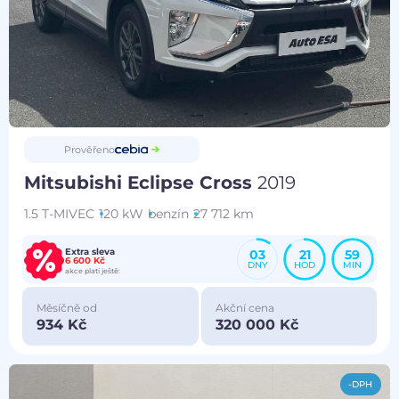
Prověřeno
Mitsubishi Eclipse Cross
2019
1.5 T-MIVEC
120 kW
benzín
27 712 km
Extra sleva
03
21
59
6 600 Kč
DNY
HOD
MIN
akce platí ještě:
Měsíčně od
Akční cena
934 Kč
320 000 Kč
-DPH