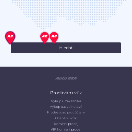
Prodávám vůz
Vykup u zakaznika
Výkup aut za hotové
Prodej vozu protiúčtem
Ocenění vozu
Komisní prodej
VIP komisní prodej