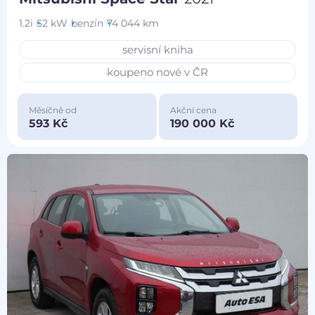
1.2i
52 kW
benzín
74 044 km
servisní kniha
koupeno nové v ČR
Měsíčně od
Akční cena
593 Kč
190 000 Kč