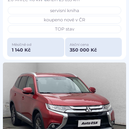
servisní kniha
koupeno nové v ČR
TOP stav
Měsíčně od
Akční cena
1 140 Kč
350 000 Kč