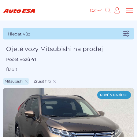
CZ
Hledat vůz
Ojeté vozy Mitsubishi na prodej
Počet vozů
41
Řadit
Mitsubishi
Zrušit filtr
NOVĚ V NABÍDCE