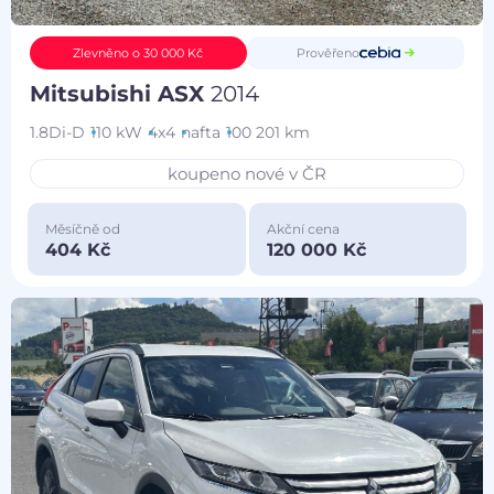
Prověřeno
Zlevněno o 30 000 Kč
Mitsubishi ASX
2014
1.8Di-D
110 kW
4x4
nafta
100 201 km
koupeno nové v ČR
Měsíčně od
Akční cena
404 Kč
120 000 Kč