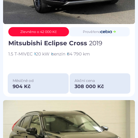
Prověřeno
Zlevněno o 42 000 Kč
Mitsubishi Eclipse Cross
2019
1.5 T-MIVEC
120 kW
benzín
84 790 km
Měsíčně od
Akční cena
904 Kč
308 000 Kč