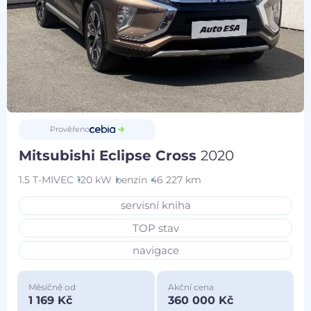
Prověřeno
Mitsubishi Eclipse Cross
2020
1.5 T-MIVEC
120 kW
benzín
46 227 km
servisní kniha
TOP stav
navigace
Měsíčně od
Akční cena
1 169 Kč
360 000 Kč