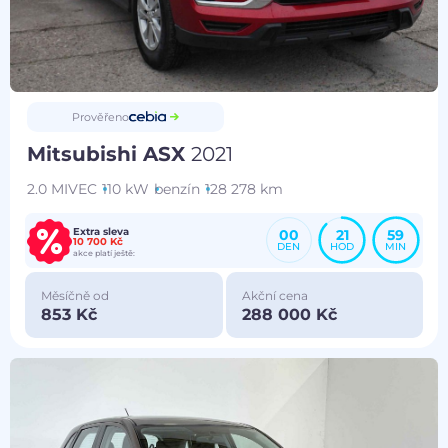
Prověřeno
Mitsubishi ASX
2021
2.0 MIVEC
110 kW
benzín
128 278 km
Extra sleva
00
21
59
10 700 Kč
DEN
HOD
MIN
akce platí ještě:
Měsíčně od
Akční cena
853 Kč
288 000 Kč