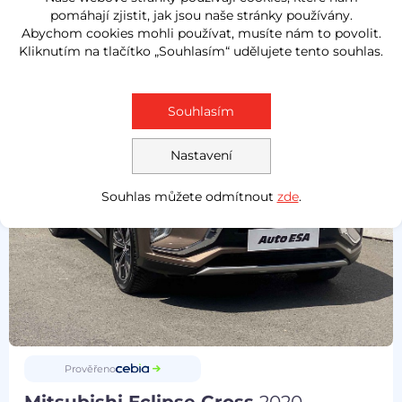
Měsíčně od
Akční cena
pomáhají zjistit, jak jsou naše stránky používány.
884 Kč
300 000 Kč
Abychom cookies mohli používat, musíte nám to povolit.
Kliknutím na tlačítko „Souhlasím“ udělujete tento souhlas.
NOVĚ V NABÍDCE
Souhlasím
Nastavení
Souhlas můžete odmítnout
zde
.
Prověřeno