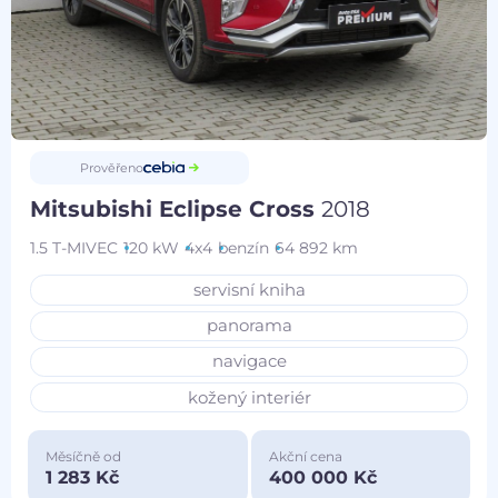
Prověřeno
Mitsubishi Eclipse Cross
2018
1.5 T-MIVEC
120 kW
4x4
benzín
64 892 km
servisní kniha
panorama
navigace
kožený interiér
Měsíčně od
Akční cena
1 283 Kč
400 000 Kč