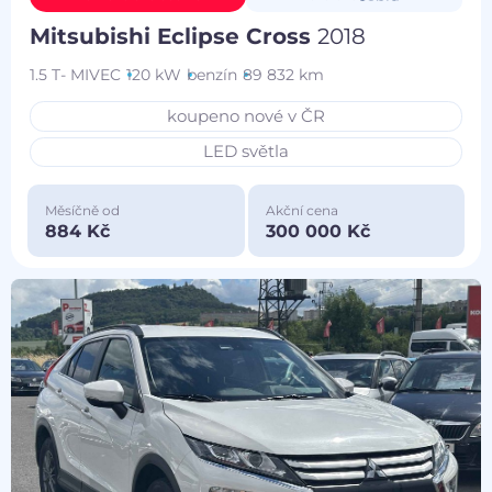
Mitsubishi Eclipse Cross
2018
1.5 T- MIVEC
120 kW
benzín
89 832 km
koupeno nové v ČR
LED světla
Měsíčně od
Akční cena
884 Kč
300 000 Kč