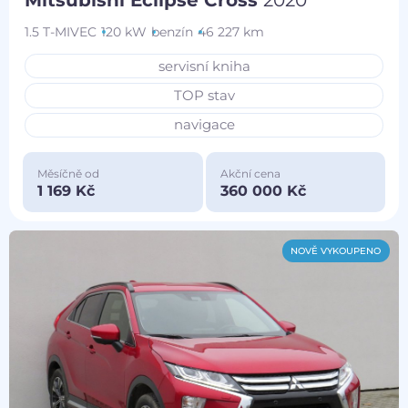
Mitsubishi Eclipse Cross
2020
1.5 T-MIVEC
120 kW
benzín
46 227 km
servisní kniha
TOP stav
navigace
Měsíčně od
Akční cena
1 169 Kč
360 000 Kč
NOVĚ VYKOUPENO