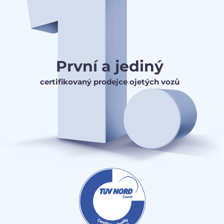
První a jediný
certifikovaný prodejce ojetých vozů