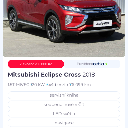
Prověřeno
Zlevněno o 11 000 Kč
Mitsubishi Eclipse Cross
2018
1.5T-MIVEC
120 kW
4x4
benzín
76 099 km
servisní kniha
koupeno nové v ČR
LED světla
navigace