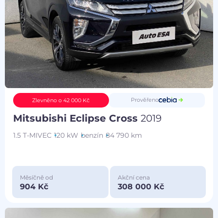
Prověřeno
Zlevněno o 42 000 Kč
Mitsubishi Eclipse Cross
2019
1.5 T-MIVEC
120 kW
benzín
84 790 km
Měsíčně od
Akční cena
904 Kč
308 000 Kč