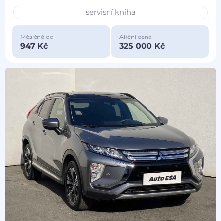
servisní kniha
Měsíčně od
Akční cena
947 Kč
325 000 Kč