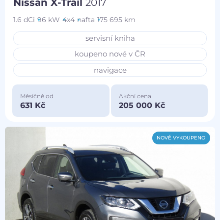
Nissan X-Trail
2017
1.6 dCi
96 kW
4x4
nafta
175 695 km
servisní kniha
koupeno nové v ČR
navigace
Měsíčně od
Akční cena
631 Kč
205 000 Kč
NOVĚ VYKOUPENO