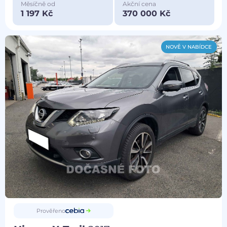
Měsíčně od
Akční cena
1 197 Kč
370 000 Kč
NOVĚ V NABÍDCE
Prověřeno