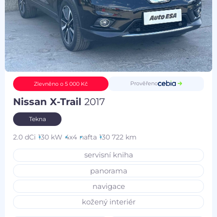
Prověřeno
Zlevněno o 5 000 Kč
Nissan X-Trail
2017
Tekna
2.0 dCi
130 kW
4x4
nafta
130 722 km
servisní kniha
panorama
navigace
kožený interiér