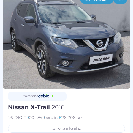
Prověřeno
Nissan X-Trail
2016
1.6 DIG-T
120 kW
benzín
226 706 km
servisní kniha