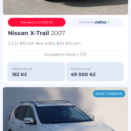
Prověřeno
Zlevněno o 5 000 Kč
Nissan X-Trail
2007
2.2 D
100 kW
4x4
nafta
234 834 km
koupeno nové v ČR
Měsíčně od
Akční cena
162 Kč
49 000 Kč
NOVĚ V NABÍDCE