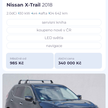
Nissan X-Trail
2018
2.0dCi
130 kW
4x4
nafta
104 642 km
servisní kniha
koupeno nové v ČR
LED světla
navigace
Měsíčně od
Akční cena
985 Kč
340 000 Kč