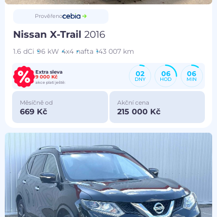
Prověřeno
Nissan X-Trail
2016
1.6 dCi
96 kW
4x4
nafta
143 007 km
Extra sleva
02
06
06
9 000 Kč
DNY
HOD
MIN
akce platí ještě:
Měsíčně od
Akční cena
669 Kč
215 000 Kč