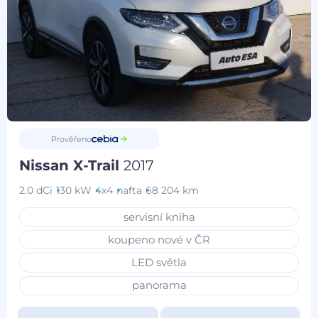
Prověřeno
Nissan X-Trail
2017
2.0 dCi
130 kW
4x4
nafta
68 204 km
servisní kniha
koupeno nové v ČR
LED světla
panorama