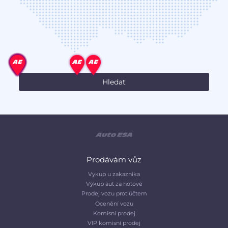
Prodávám vůz
Vykup u zakaznika
Výkup aut za hotové
Prodej vozu protiúčtem
Ocenění vozu
Komisní prodej
VIP komisní prodej