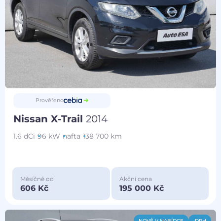
Prověřeno
Nissan X-Trail
2014
1.6 dCi
96 kW
nafta
138 700 km
Měsíčně od
Akční cena
606 Kč
195 000 Kč
NOVĚ V NABÍDCE
-DPH