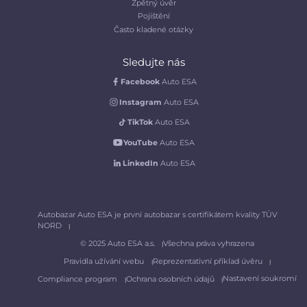
Zpětný úvěr
Pojištění
Často kladené otázky
Sledujte nás
Facebook
Auto ESA
Instagram
Auto ESA
TikTok
Auto ESA
YouTube
Auto ESA
LinkedIn
Auto ESA
Autobazar Auto ESA je první autobazar s certifikátem kvality TÜV
NORD
© 2025 Auto ESA a.s.
Všechna práva vyhrazena
Pravidla užívání webu
Reprezentativní příklad úvěru
Nastavení soukromí
Compliance program
Ochrana osobních údajů