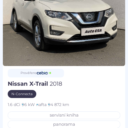
Prověřeno
Nissan X-Trail
2018
N-Connecta
1.6 dCi
96 kW
nafta
94 872 km
servisní kniha
panorama