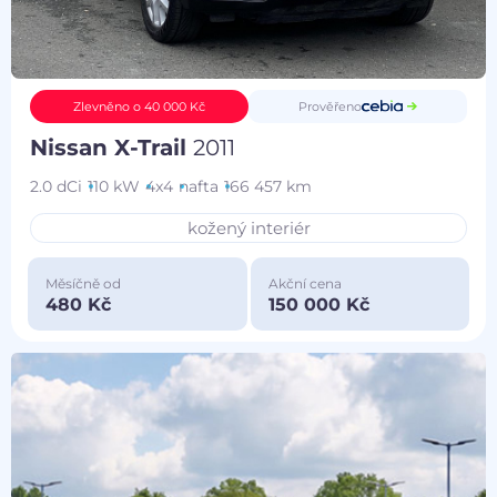
Prověřeno
Zlevněno o 40 000 Kč
Nissan X-Trail
2011
2.0 dCi
110 kW
4x4
nafta
166 457 km
kožený interiér
Měsíčně od
Akční cena
480 Kč
150 000 Kč