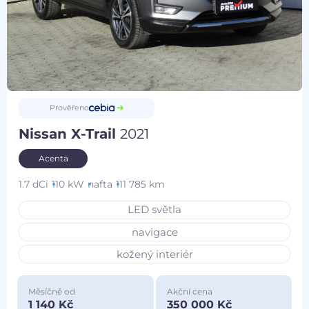
Prověřeno
Nissan X-Trail
2021
Acenta
1.7 dCi
110 kW
nafta
111 785 km
LED světla
navigace
kožený interiér
Měsíčně od
Akční cena
1 140 Kč
350 000 Kč