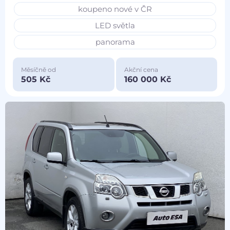
koupeno nové v ČR
LED světla
panorama
Měsíčně od
Akční cena
505 Kč
160 000 Kč