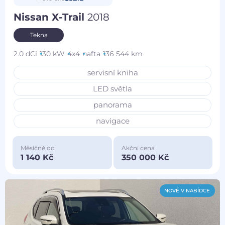
Nissan X-Trail
2018
Tekna
2.0 dCi
130 kW
4x4
nafta
136 544 km
servisní kniha
LED světla
panorama
navigace
Měsíčně od
Akční cena
1 140 Kč
350 000 Kč
NOVĚ V NABÍDCE