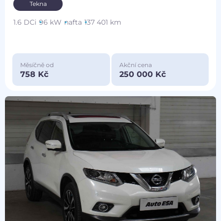
Tekna
1.6 DCi
96 kW
nafta
137 401 km
Měsíčně od
Akční cena
758 Kč
250 000 Kč