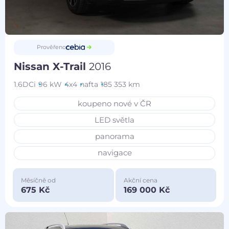
Prověřeno
Nissan X-Trail
2016
1.6DCi
96 kW
4x4
nafta
185 353 km
koupeno nové v ČR
LED světla
panorama
navigace
Měsíčně od
Akční cena
675 Kč
169 000 Kč