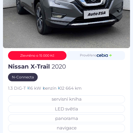
Prověřeno
Zlevněno o 15 000 Kč
Nissan X-Trail
2020
N-Connecta
1.3 DiG-T
116 kW
benzín
102 664 km
servisní kniha
LED světla
panorama
navigace