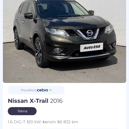
Prověřeno
Nissan X-Trail
2016
Tekna
1.6 DiG-T
120 kW
benzín
56 832 km