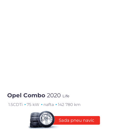
Opel Combo
2020
Life
1.5CDTi
75 kW
nafta
142 780 km
Sada pneu navíc