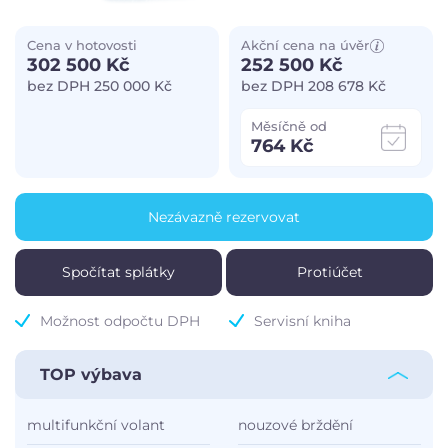
Cena v hotovosti
Akční cena na úvěr
302 500 Kč
252 500 Kč
bez DPH 250 000 Kč
bez DPH 208 678 Kč
Měsíčně od
764 Kč
Nezávazně rezervovat
Spočítat splátky
Protiúčet
Možnost odpočtu DPH
Servisní kniha
TOP výbava
multifunkční volant
nouzové brždění