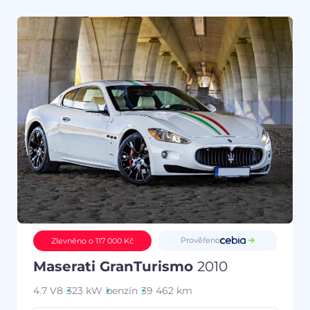
Prověřeno
Zlevněno o 117 000 Kč
Maserati GranTurismo
2010
4.7 V8
323 kW
benzín
39 462 km