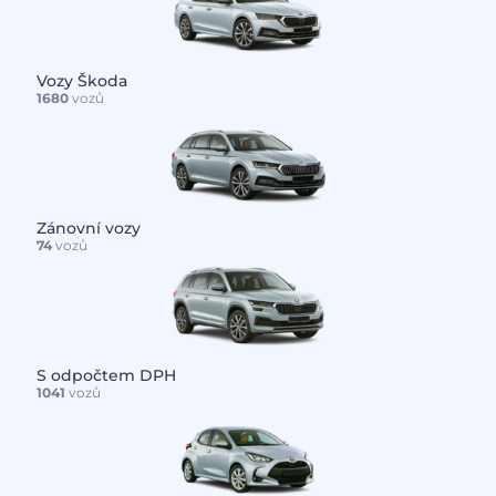
Vozy Škoda
1680
vozů
Zánovní vozy
74
vozů
S odpočtem DPH
1041
vozů