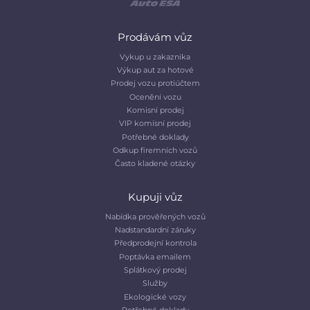
Prodávám vůz
Vykup u zakaznika
Výkup aut za hotové
Prodej vozu protiúčtem
Ocenění vozu
Komisní prodej
VIP komisní prodej
Potřebné doklady
Odkup firemních vozů
Často kladené otázky
Kupuji vůz
Nabídka prověřených vozů
Nadstandardní záruky
Předprodejní kontrola
Poptávka emailem
Splátkový prodej
Služby
Ekologické vozy
Potřebné doklady