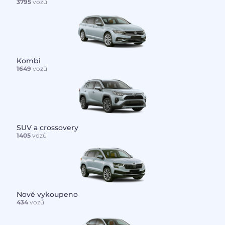
3795
vozů
Kombi
1649
vozů
SUV a crossovery
1405
vozů
Nově vykoupeno
434
vozů