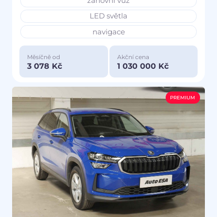
zánovní vůz
LED světla
navigace
Měsíčně od
Akční cena
3 078 Kč
1 030 000 Kč
PREMIUM