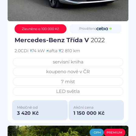
Prověřeno
Zlevněno o 100 000 Kč
Mercedes-Benz Třída V
2022
2.0CDi
174 kW
nafta
72 810 km
servisní kniha
koupeno nové v ČR
7 míst
LED světla
Měsíčně od
Akční cena
3 420 Kč
1 150 000 Kč
-DPH
PREMIUM