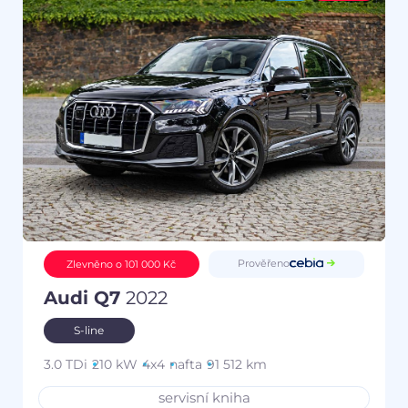
Prověřeno
Zlevněno o 101 000 Kč
Audi Q7
2022
S-line
3.0 TDi
210 kW
4x4
nafta
91 512 km
servisní kniha