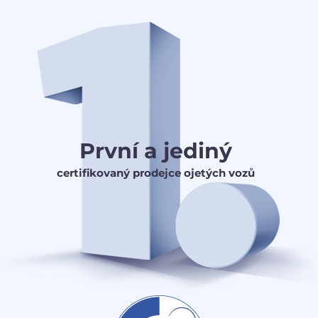
První a jediný
certifikovaný prodejce ojetých vozů