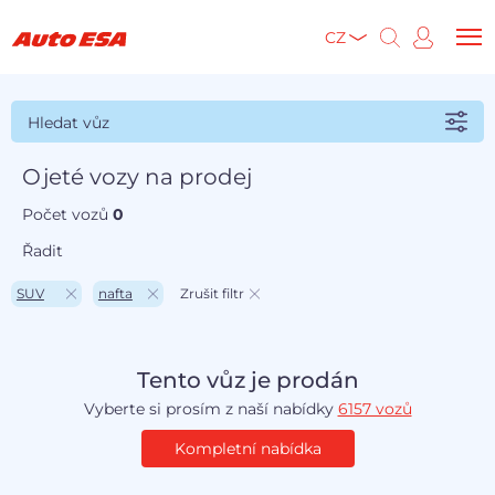
CZ
Hledat vůz
Ojeté vozy na prodej
Počet vozů
0
Řadit
SUV
nafta
Zrušit filtr
Tento vůz je prodán
Vyberte si prosím z naší nabídky
6157 vozů
Kompletní nabídka