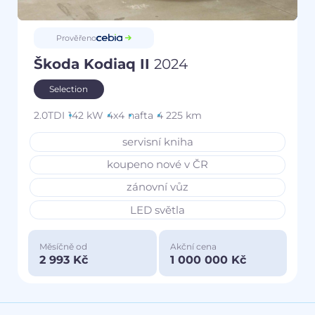
Prověřeno
Škoda Kodiaq II
2024
Selection
2.0TDI
142 kW
4x4
nafta
4 225 km
servisní kniha
koupeno nové v ČR
zánovní vůz
LED světla
Měsíčně od
Akční cena
2 993 Kč
1 000 000 Kč