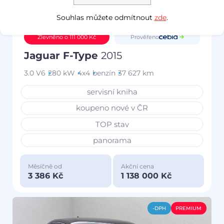
Souhlas můžete odmítnout
zde
.
Prověřeno
Zlevněno o 111 000 Kč
Jaguar F-Type
2015
3.0 V6
280 kW
4x4
benzín
37 627 km
servisní kniha
koupeno nové v ČR
TOP stav
panorama
Měsíčně od
Akční cena
3 386 Kč
1 138 000 Kč
-DPH
PREMIUM