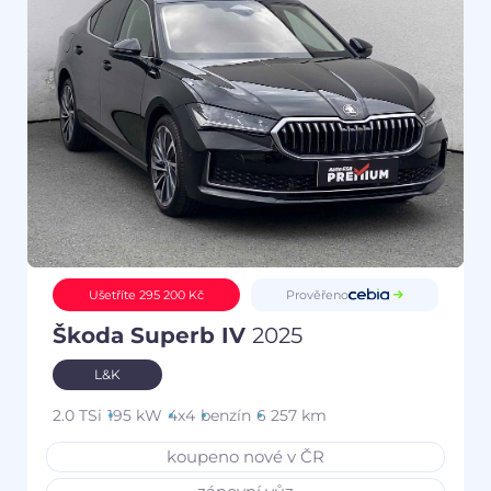
Prověřeno
Ušetříte 295 200 Kč
Škoda Superb IV
2025
L&K
2.0 TSi
195 kW
4x4
benzín
6 257 km
koupeno nové v ČR