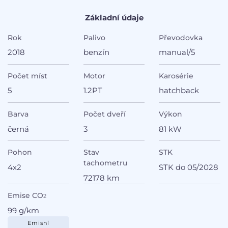
Základní údaje
Rok
Palivo
Převodovka
2018
benzín
manual/5
Počet míst
Motor
Karosérie
5
1.2PT
hatchback
Barva
Počet dveří
Výkon
černá
3
81 kW
Pohon
Stav
STK
tachometru
4x2
STK do 05/2028
72178 km
Emise CO
2
99 g/km
Emisní