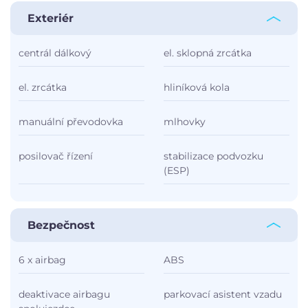
Exteriér
centrál dálkový
el. sklopná zrcátka
el. zrcátka
hliníková kola
manuální převodovka
mlhovky
posilovač řízení
stabilizace podvozku
(ESP)
Bezpečnost
6 x airbag
ABS
deaktivace airbagu
parkovací asistent vzadu