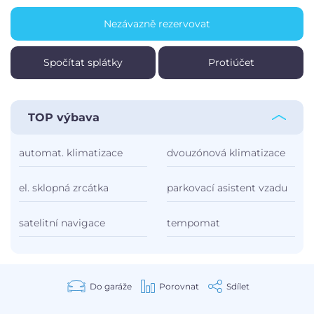
Nezávazně rezervovat
Spočítat splátky
Protiúčet
TOP výbava
automat. klimatizace
dvouzónová klimatizace
el. sklopná zrcátka
parkovací asistent vzadu
satelitní navigace
tempomat
Do garáže
Porovnat
Sdílet